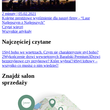
2 minuty
| 05.02.2021
Kolejne prestiżowe wyróżnienie dla naszej firmy - “Laur
Najlepszym z Najlepszych”
Czytaj więcej
Wszystkie artykuły
Najczęściej czytane
1
Styl boho we wnętrzach. Czym się charakteryzuje styl boho?
2
Wykończenie drzwi wewnętrznych Barański Premium
3
Drzwi
bezprzylgowe czy przylgowe? Które wybrać?
4
Styl loftowy –
wszystko co musisz o nim wiedzieć!
Znajdź salon
sprzedaży