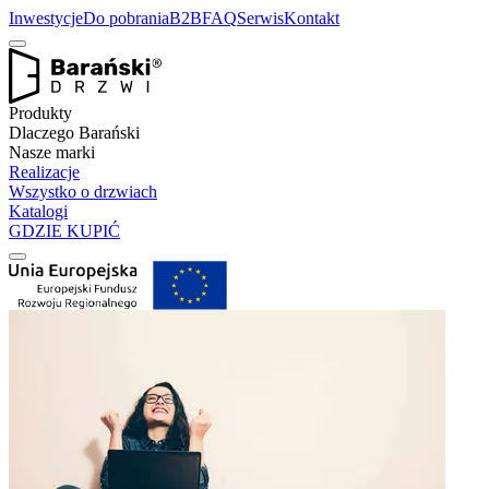
Inwestycje
Do pobrania
B2B
FAQ
Serwis
Kontakt
Produkty
Dlaczego Barański
Nasze marki
Realizacje
Wszystko o drzwiach
Katalogi
GDZIE KUPIĆ