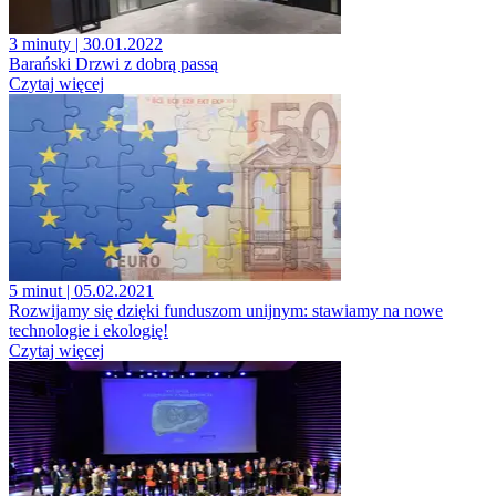
3 minuty
| 30.01.2022
Barański Drzwi z dobrą passą
Czytaj więcej
5 minut
| 05.02.2021
Rozwijamy się dzięki funduszom unijnym: stawiamy na nowe
technologie i ekologię!
Czytaj więcej