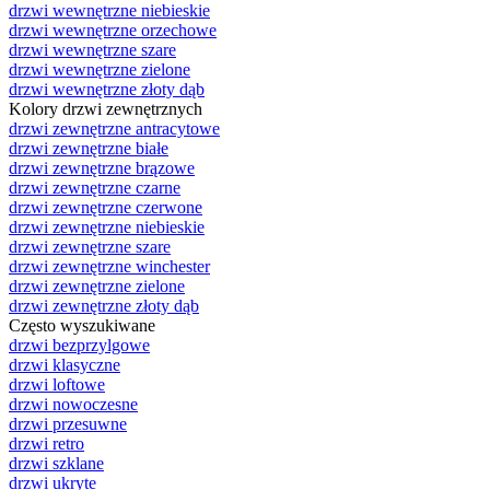
drzwi wewnętrzne niebieskie
drzwi wewnętrzne orzechowe
drzwi wewnętrzne szare
drzwi wewnętrzne zielone
drzwi wewnętrzne złoty dąb
Kolory drzwi zewnętrznych
drzwi zewnętrzne antracytowe
drzwi zewnętrzne białe
drzwi zewnętrzne brązowe
drzwi zewnętrzne czarne
drzwi zewnętrzne czerwone
drzwi zewnętrzne niebieskie
drzwi zewnętrzne szare
drzwi zewnętrzne winchester
drzwi zewnętrzne zielone
drzwi zewnętrzne złoty dąb
Często wyszukiwane
drzwi bezprzylgowe
drzwi klasyczne
drzwi loftowe
drzwi nowoczesne
drzwi przesuwne
drzwi retro
drzwi szklane
drzwi ukryte