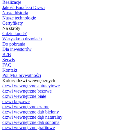
Realizacje
Jakość Barański Drzwi
Nasza historia
Nasze technologie
Certyfikaty
Na skróty
Gdzie kupić?
Wszystko o drzwiach
Do pobrania
Dla inwestorów
B2B
Serwis
FAQ
Kontakt
Polityka prywatności
Kolory drzwi wewnętrznych
drzwi wewnętrzne antracytowe
drzwi wewnętrzne beżowe
drzwi wewnętrzne białe
drzwi brązowe
drzwi wewnętrzne czarne
drzwi wewnętrzne dąb bielony
drzwi wewnętrzne dąb naturalny
drzwi wewnętrzne dąb sonoma
drzwi wewnętrzne grafitowe