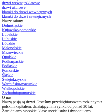
drzwi wewnątrzklatowe
drzwi ażurowe
klamki do drzwi wewnętrznych
klamki do drzwi zewnętrznych
Nasze salony
Dolnośląskie
Kujawsko-pomorskie
Lubelskie
Lubuskie
Łódzkie
Małopolskie
Mazowieckie
Opolskie
Podkarpackie
Podlaskie
Pomorskie
Śląskie
Świętokrzyskie
Warmińsko-mazurskie
Wielkopolskie
Zachodniopomorskie
O nas
Naszą pasją są drzwi. Jesteśmy przedsiębiorstwem rodzinnym z
polskim kapitałem, działającym na rynku od ponad 30 lat.
Zatrudniamy wysokiej klasy specjalistów i dysponujemy