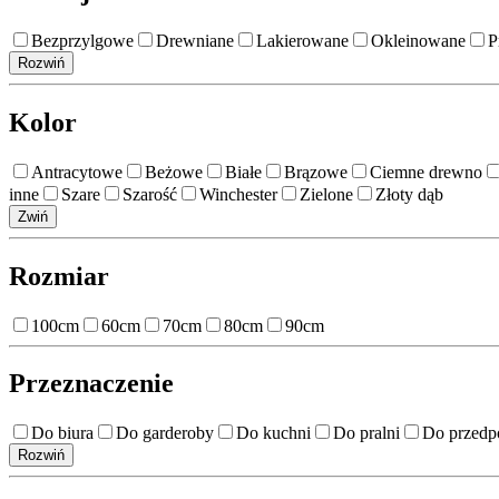
Bezprzylgowe
Drewniane
Lakierowane
Okleinowane
P
Rozwiń
Kolor
Antracytowe
Beżowe
Białe
Brązowe
Ciemne drewno
inne
Szare
Szarość
Winchester
Zielone
Złoty dąb
Zwiń
Rozmiar
100cm
60cm
70cm
80cm
90cm
Przeznaczenie
Do biura
Do garderoby
Do kuchni
Do pralni
Do przedp
Rozwiń