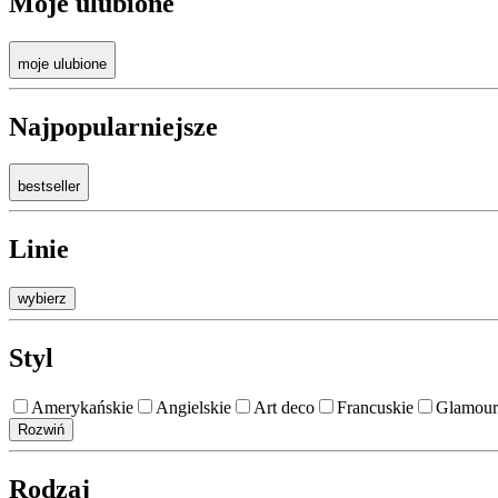
Moje ulubione
moje ulubione
Najpopularniejsze
bestseller
Linie
wybierz
Styl
Amerykańskie
Angielskie
Art deco
Francuskie
Glamour
Rozwiń
Rodzaj