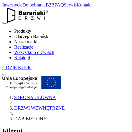
Inwestycje
Do pobrania
B2B
FAQ
Serwis
Kontakt
Produkty
Dlaczego Barański
Nasze marki
Realizacje
Wszystko o drzwiach
Katalogi
GDZIE KUPIĆ
STRONA GŁÓWNA
DRZWI WEWNĘTRZNE
DAB BIELONY
Filtruj