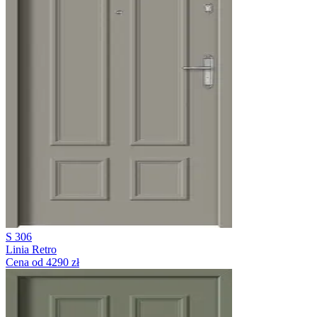
S 306
Linia Retro
Cena od 4290 zł