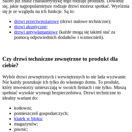
Skoro już znasz charakterystykę tego rodzaju produktu. Dowiedz
się, jakie najpopularniejsze rodzaje drzwi możesz spotkać. Wyróżnia
się je ze względu na ich funkcje. Są to:
drzwi przeciwpożarowe
(drzwi stalowe techniczne);
drzwi akustyczne
;
drzwi antywłamaniowe
(każde mogą się takimi stać za
pomocą odpowiednich dodatków i wzmocnień).
Czy drzwi techniczne zewnętrzne to produkt dla
ciebie?
Wybór drzwi zewnętrznych i wewnętrznych to nie lada wyzwanie.
Nie każdy poszukuje ich tylko do własnego domu. To produkt,
który inwestorzy umieszczają w swoich firmach i nie tylko. Muszą
spełniać wysokie wymogi bezpieczeństwa. Drzwi techniczne to
idealny wariant do:
kotłowni;
pomieszczeń gospodarczych;
klatek w bloku
;
magazynów;
piwnic;