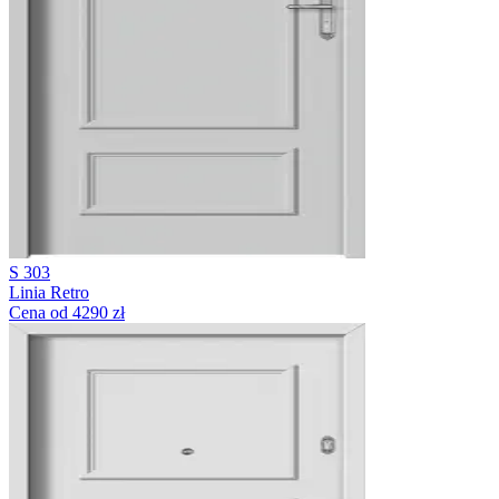
S 303
Linia Retro
Cena od 4290 zł