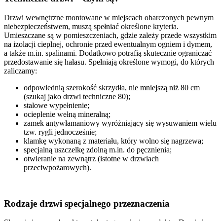
Drzwi wewnętrzne montowane w miejscach obarczonych pewnym
niebezpieczeństwem, muszą spełniać określone kryteria.
Umieszczane są w pomieszczeniach, gdzie zależy przede wszystkim
na izolacji cieplnej, ochronie przed ewentualnym ogniem i dymem,
a także m.in. spalinami. Dodatkowo potrafią skutecznie ograniczać
przedostawanie się hałasu. Spełniają określone wymogi, do których
zaliczamy:
odpowiednią szerokość skrzydła, nie mniejszą niż 80 cm
(szukaj jako drzwi techniczne 80);
stalowe wypełnienie;
ocieplenie wełną mineralną;
zamek antywłamaniowy wyróżniający się wysuwaniem wielu
tzw. rygli jednocześnie;
klamkę wykonaną z materiału, który wolno się nagrzewa;
specjalną uszczelkę zdolną m.in. do pęcznienia;
otwieranie na zewnątrz (istotne w drzwiach
przeciwpożarowych).
Rodzaje drzwi specjalnego przeznaczenia