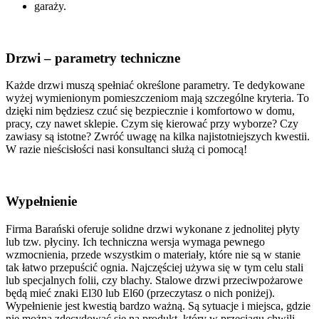
garaży.
Drzwi – parametry techniczne
Każde drzwi muszą spełniać określone parametry. Te dedykowane
wyżej wymienionym pomieszczeniom mają szczególne kryteria. To
dzięki nim będziesz czuć się bezpiecznie i komfortowo w domu,
pracy, czy nawet sklepie. Czym się kierować przy wyborze? Czy
zawiasy są istotne? Zwróć uwagę na kilka najistotniejszych kwestii.
W razie nieścisłości nasi konsultanci służą ci pomocą!
Wypełnienie
Firma Barański oferuje solidne drzwi wykonane z jednolitej płyty
lub tzw. płyciny. Ich techniczna wersja wymaga pewnego
wzmocnienia, przede wszystkim o materiały, które nie są w stanie
tak łatwo przepuścić ognia. Najczęściej używa się w tym celu stali
lub specjalnych folii, czy blachy. Stalowe drzwi przeciwpożarowe
będą mieć znaki El30 lub El60 (przeczytasz o nich poniżej).
Wypełnienie jest kwestią bardzo ważną. Są sytuacje i miejsca, gdzie
nie można zdecydować się na produkt, który w przeciągu chwili