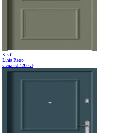
S 301
Linia Retro
Cena od 4290 zł