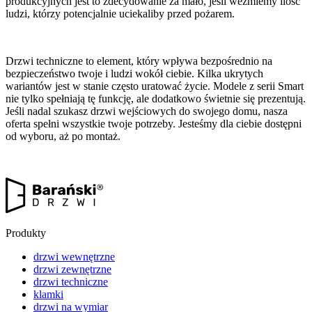
produkcyjnych jest to zdecydowanie za mało, jeśli weźmiemy ilość
ludzi, którzy potencjalnie uciekaliby przed pożarem.
Drzwi techniczne to element, który wpływa bezpośrednio na
bezpieczeństwo twoje i ludzi wokół ciebie. Kilka ukrytych
wariantów jest w stanie często uratować życie. Modele z serii Smart
nie tylko spełniają tę funkcję, ale dodatkowo świetnie się prezentują.
Jeśli nadal szukasz drzwi wejściowych do swojego domu, nasza
oferta spełni wszystkie twoje potrzeby. Jesteśmy dla ciebie dostępni
od wyboru, aż po montaż.
Produkty
drzwi wewnętrzne
drzwi zewnętrzne
drzwi techniczne
klamki
drzwi na wymiar