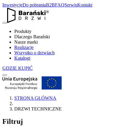
Inwestycje
Do pobrania
B2B
FAQ
Serwis
Kontakt
Produkty
Dlaczego Barański
Nasze marki
Realizacje
Wszystko o drzwiach
Katalogi
GDZIE KUPIĆ
STRONA GŁÓWNA
DRZWI TECHNICZNE
Filtruj