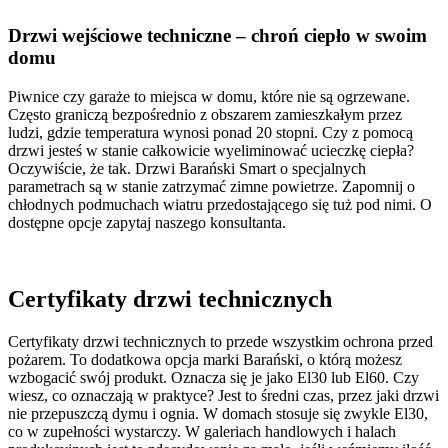
Drzwi wejściowe techniczne – chroń ciepło w swoim
domu
Piwnice czy garaże to miejsca w domu, które nie są ogrzewane.
Często graniczą bezpośrednio z obszarem zamieszkałym przez
ludzi, gdzie temperatura wynosi ponad 20 stopni. Czy z pomocą
drzwi jesteś w stanie całkowicie wyeliminować ucieczkę ciepła?
Oczywiście, że tak. Drzwi Barański Smart o specjalnych
parametrach są w stanie zatrzymać zimne powietrze. Zapomnij o
chłodnych podmuchach wiatru przedostającego się tuż pod nimi. O
dostępne opcje zapytaj naszego konsultanta.
Certyfikaty drzwi technicznych
Certyfikaty drzwi technicznych to przede wszystkim ochrona przed
pożarem. To dodatkowa opcja marki Barański, o którą możesz
wzbogacić swój produkt. Oznacza się je jako El30 lub El60. Czy
wiesz, co oznaczają w praktyce? Jest to średni czas, przez jaki drzwi
nie przepuszczą dymu i ognia. W domach stosuje się zwykle El30,
co w zupełności wystarczy. W galeriach handlowych i halach