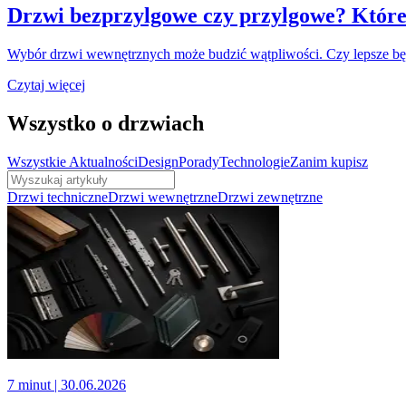
Drzwi bezprzylgowe czy przylgowe? Któr
Wybór drzwi wewnętrznych może budzić wątpliwości. Czy lepsze bę
Czytaj więcej
Wszystko o drzwiach
Wszystkie
Aktualności
Design
Porady
Technologie
Zanim kupisz
Drzwi techniczne
Drzwi wewnętrzne
Drzwi zewnętrzne
7 minut
| 30.06.2026