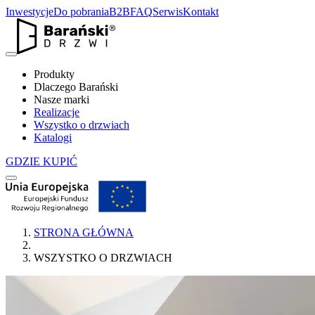
Inwestycje
Do pobrania
B2B
FAQ
Serwis
Kontakt
Produkty
Dlaczego Barański
Nasze marki
Realizacje
Wszystko o drzwiach
Katalogi
GDZIE KUPIĆ
STRONA GŁÓWNA
WSZYSTKO O DRZWIACH