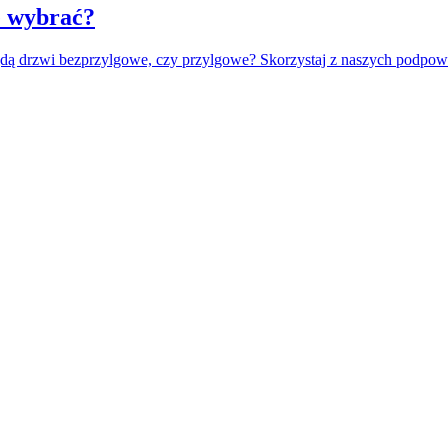
e wybrać?
dą drzwi bezprzylgowe, czy przylgowe? Skorzystaj z naszych podpow