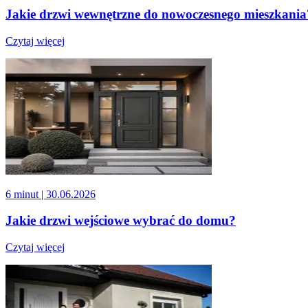
Jakie drzwi wewnętrzne do nowoczesnego mieszkania
Czytaj więcej
6 minut
| 30.06.2026
Jakie drzwi wejściowe wybrać do domu?
Czytaj więcej