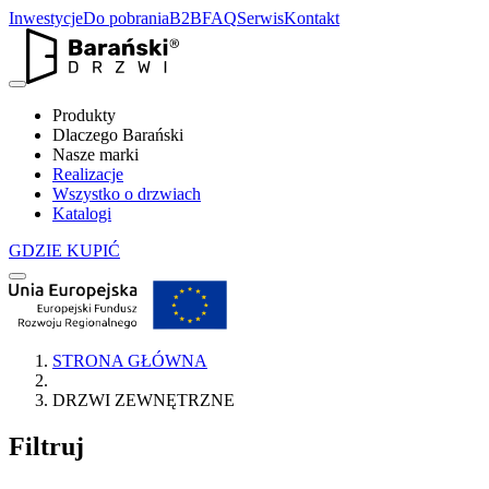
Inwestycje
Do pobrania
B2B
FAQ
Serwis
Kontakt
Produkty
Dlaczego Barański
Nasze marki
Realizacje
Wszystko o drzwiach
Katalogi
GDZIE KUPIĆ
STRONA GŁÓWNA
DRZWI ZEWNĘTRZNE
Filtruj