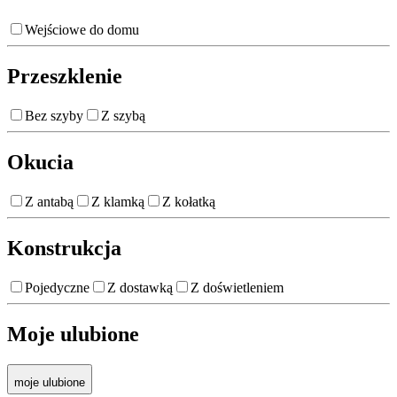
Wejściowe do domu
Przeszklenie
Bez szyby
Z szybą
Okucia
Z antabą
Z klamką
Z kołatką
Konstrukcja
Pojedyczne
Z dostawką
Z doświetleniem
Moje ulubione
moje ulubione