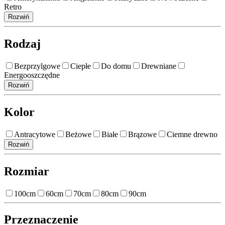
Retro
Rozwiń
Rodzaj
Bezprzylgowe
Ciepłe
Do domu
Drewniane
Energooszczędne
Rozwiń
Kolor
Antracytowe
Beżowe
Białe
Brązowe
Ciemne drewno
Rozwiń
Rozmiar
100cm
60cm
70cm
80cm
90cm
Przeznaczenie