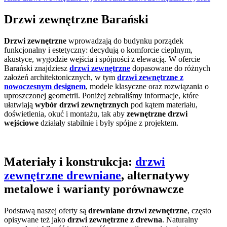
Drzwi zewnętrzne
Barański
Drzwi zewnętrzne
wprowadzają do budynku porządek
funkcjonalny i estetyczny: decydują o komforcie cieplnym,
akustyce, wygodzie wejścia i spójności z elewacją. W ofercie
Barański znajdziesz
drzwi zewnętrzne
dopasowane do różnych
założeń architektonicznych, w tym
drzwi zewnętrzne z
nowoczesnym designem
, modele klasyczne oraz rozwiązania o
uproszczonej geometrii. Poniżej zebraliśmy informacje, które
ułatwiają
wybór drzwi zewnętrznych
pod kątem materiału,
doświetlenia, okuć i montażu, tak aby
zewnętrzne drzwi
wejściowe
działały stabilnie i były spójne z projektem.
Materiały i konstrukcja:
drzwi
zewnętrzne drewniane
, alternatywy
metalowe i warianty porównawcze
Podstawą naszej oferty są
drewniane drzwi zewnętrzne
, często
opisywane też jako
drzwi zewnętrzne z drewna
. Naturalny