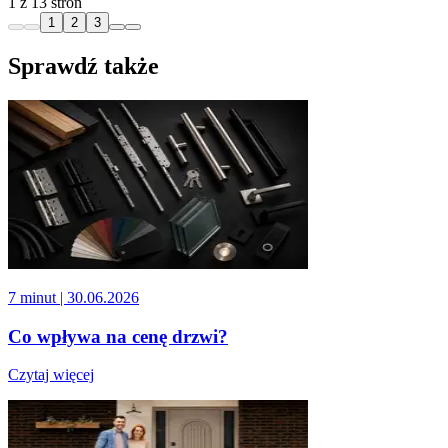
1 z 13 stron
1
2
3
Sprawdź także
7 minut
| 30.06.2026
Co wpływa na cenę drzwi?
Czytaj więcej