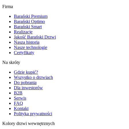
Firma
Barański Premium
Barański Optimo
Barański Smart
Realizacje
Jakość Barański Drzwi
Nasza historia
Nasze technologie
Certyfikaty
Na skróty
Gdzie kupić?
Wszystko o drzwiach
Do pobrania
Dla inwestorów
B2B
Serwis
FAQ
Kontakt
Polityka prywatności
Kolory drzwi wewnętrznych