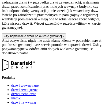
zadaszenia drzwi (w przypadku drzwi zewnętrznych), wstawianie
drzwi przed zakończeniem prac mokrych wewnątrz budynku czy
brak odpowiedniej wentylacji pomieszczeń (jak wstawiamy drzwi
świeżo po zakończeniu prac mokrych to pamiętajmy o regularnej
wentylacji pomieszczeń – mają one w sobie jeszcze sporo wilgoci,
która niszczy drzwi). Więcej szczegółów przedstawiliśmy w karcie
gwarancyjnej.
Czy naprawiacie drzwi po okresie gwarancji?
Ależ oczywiście, nigdy nie zostawiamy klienta w potrzebie i nawet
po okresie gwarancji nasz serwis pomoże w naprawie drzwi. Usługi
pogwarancyjne w odróżnianiu do tych w okresie gwarancji są
dodatkowo płatne.
Produkty
drzwi wewnętrzne
drzwi zewnętrzne
drzwi techniczne
klamki
drzwi na wymiar