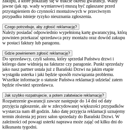
zakupu, a które pokazały się w trakcie okresu gwarancji. Wady
jawne (jak np. wady wymiarowe) muszą być zgłaszane przed
przystąpieniem do czynności montażowych w przeciwnym
przypadku istnieje ryzyko nieuznania zgłoszenia.
Czego potrzebuje, aby zgłosić reklamację?
Należy posiadać odpowiednio wypełnioną kartę gwarancyjną, którą
powinien przekazać sprzedawca przy montażu oraz dowód zakupu
w postaci faktury lub paragonu.
Gdzie powinienem zgłosić reklamację?
Do sprzedawcy, czyli salonu, który sprzedał Państwu drzwi i
którego dane widnieją na fakturze czy paragonie. Punkt sprzedaży
jako nasz partner ustala już z Barański Drzwi na jakim etapie
wystąpiła usterka i jaki będzie sposób rozwiązania problemu.
Wszelkie informacje o statusie Państwa reklamacji udzielać zatem
będzie również sprzedawca.
Jak szybko rozpatrujecie, a potem załatwiacie reklamację?
Rozpatrzenie gwarancji zawsze następuje do 14 dni od daty
przyjęcia zgłoszenie, ale w zdecydowanej większości przypadków
wystarcza nam 48 godzin. Jako datę przyjęcia reklamacji uznajemy
termin złożenia jej przez salon sprzedaży do Barański Drzwi. W
zależności od powagi usterki naprawa może zająć od kilku dni do
kilkunastu tygodni.