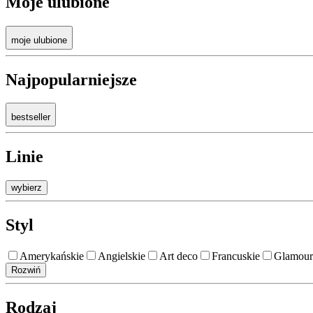
Moje ulubione
moje ulubione
Najpopularniejsze
bestseller
Linie
wybierz
Styl
Amerykańskie
Angielskie
Art deco
Francuskie
Glamour
Rozwiń
Rodzaj