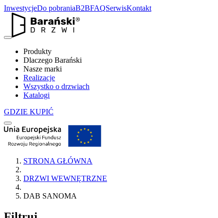
Inwestycje
Do pobrania
B2B
FAQ
Serwis
Kontakt
Produkty
Dlaczego Barański
Nasze marki
Realizacje
Wszystko o drzwiach
Katalogi
GDZIE KUPIĆ
STRONA GŁÓWNA
DRZWI WEWNĘTRZNE
DAB SANOMA
Filtruj