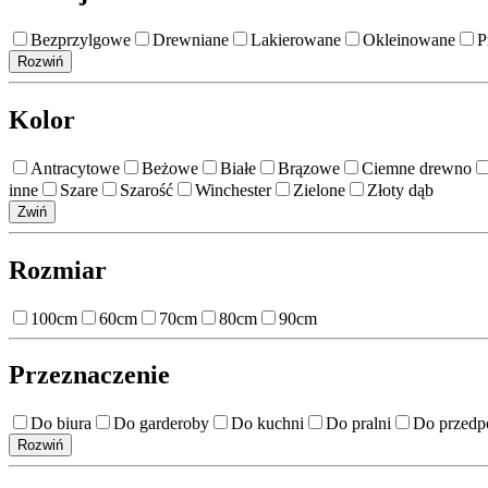
Bezprzylgowe
Drewniane
Lakierowane
Okleinowane
P
Rozwiń
Kolor
Antracytowe
Beżowe
Białe
Brązowe
Ciemne drewno
inne
Szare
Szarość
Winchester
Zielone
Złoty dąb
Zwiń
Rozmiar
100cm
60cm
70cm
80cm
90cm
Przeznaczenie
Do biura
Do garderoby
Do kuchni
Do pralni
Do przedp
Rozwiń