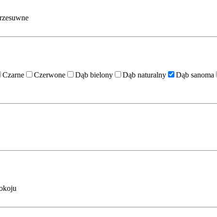
rzesuwne
Czarne
Czerwone
Dąb bielony
Dąb naturalny
Dąb sanoma
okoju