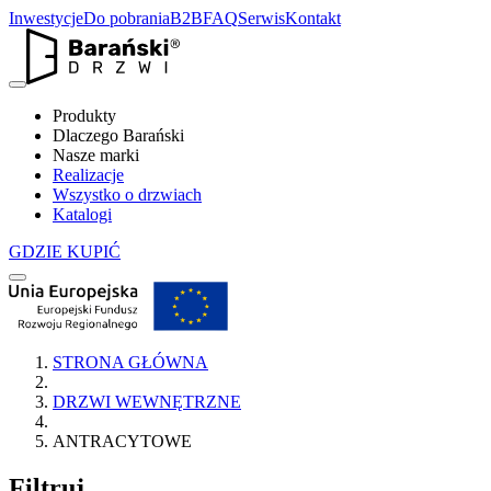
Inwestycje
Do pobrania
B2B
FAQ
Serwis
Kontakt
Produkty
Dlaczego Barański
Nasze marki
Realizacje
Wszystko o drzwiach
Katalogi
GDZIE KUPIĆ
STRONA GŁÓWNA
DRZWI WEWNĘTRZNE
ANTRACYTOWE
Filtruj