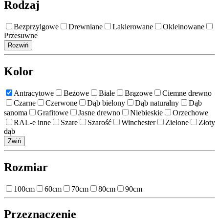
Rodzaj
Bezprzylgowe
Drewniane
Lakierowane
Okleinowane
Przesuwne
Rozwiń
Kolor
Antracytowe
Beżowe
Białe
Brązowe
Ciemne drewno
Czarne
Czerwone
Dąb bielony
Dąb naturalny
Dąb
sanoma
Grafitowe
Jasne drewno
Niebieskie
Orzechowe
RAL-e inne
Szare
Szarość
Winchester
Zielone
Złoty
dąb
Zwiń
Rozmiar
100cm
60cm
70cm
80cm
90cm
Przeznaczenie