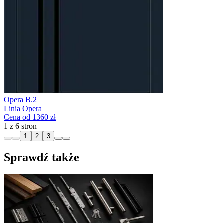
Opera B.2
Linia Opera
Cena od 1360 zł
1 z 6 stron
1
2
3
Sprawdź także