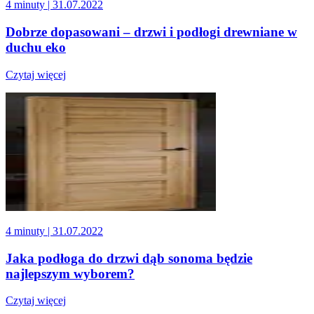
4 minuty
| 31.07.2022
Dobrze dopasowani – drzwi i podłogi drewniane w
duchu eko
Czytaj więcej
4 minuty
| 31.07.2022
Jaka podłoga do drzwi dąb sonoma będzie
najlepszym wyborem?
Czytaj więcej