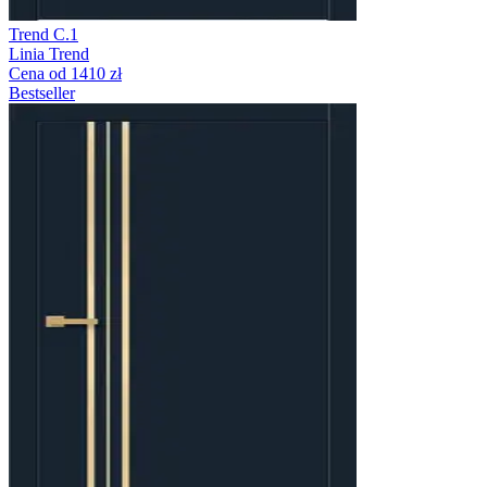
Trend C.1
Linia Trend
Cena od 1410 zł
Bestseller