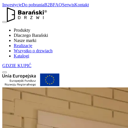
Inwestycje
Do pobrania
B2B
FAQ
Serwis
Kontakt
Produkty
Dlaczego Barański
Nasze marki
Realizacje
Wszystko o drzwiach
Katalogi
GDZIE KUPIĆ