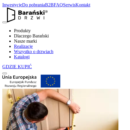
Inwestycje
Do pobrania
B2B
FAQ
Serwis
Kontakt
Produkty
Dlaczego Barański
Nasze marki
Realizacje
Wszystko o drzwiach
Katalogi
GDZIE KUPIĆ