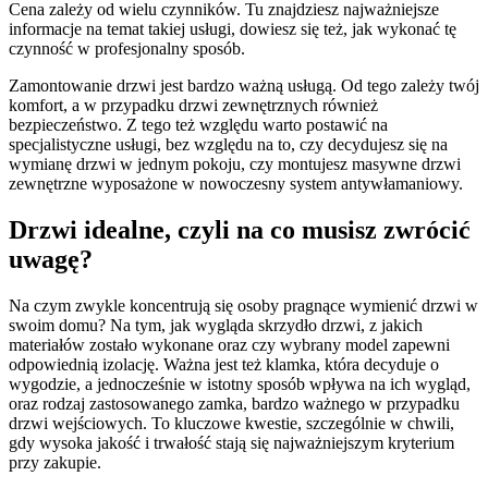
Cena zależy od wielu czynników. Tu znajdziesz najważniejsze
informacje na temat takiej usługi, dowiesz się też, jak wykonać tę
czynność w profesjonalny sposób.
Zamontowanie drzwi jest bardzo ważną usługą. Od tego zależy twój
komfort, a w przypadku drzwi zewnętrznych również
bezpieczeństwo. Z tego też względu warto postawić na
specjalistyczne usługi, bez względu na to, czy decydujesz się na
wymianę drzwi w jednym pokoju, czy montujesz masywne drzwi
zewnętrzne wyposażone w nowoczesny system antywłamaniowy.
Drzwi idealne, czyli na co musisz zwrócić
uwagę?
Na czym zwykle koncentrują się osoby pragnące wymienić drzwi w
swoim domu? Na tym, jak wygląda skrzydło drzwi, z jakich
materiałów zostało wykonane oraz czy wybrany model zapewni
odpowiednią izolację. Ważna jest też klamka, która decyduje o
wygodzie, a jednocześnie w istotny sposób wpływa na ich wygląd,
oraz rodzaj zastosowanego zamka, bardzo ważnego w przypadku
drzwi wejściowych. To kluczowe kwestie, szczególnie w chwili,
gdy wysoka jakość i trwałość stają się najważniejszym kryterium
przy zakupie.