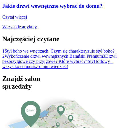
Jakie drzwi wewnętrzne wybrać do domu?
Czytaj więcej
Wszystkie artykuły
Najczęściej czytane
1
Styl boho we wnętrzach. Czym się charakteryzuje styl boho?
2
Wykończenie drzwi wewnętrznych Barański Premium
3
Drzwi
bezprzylgowe czy przylgowe? Które wybrać?
4
Styl loftowy –
wszystko co musisz o nim wiedzieć!
Znajdź salon
sprzedaży