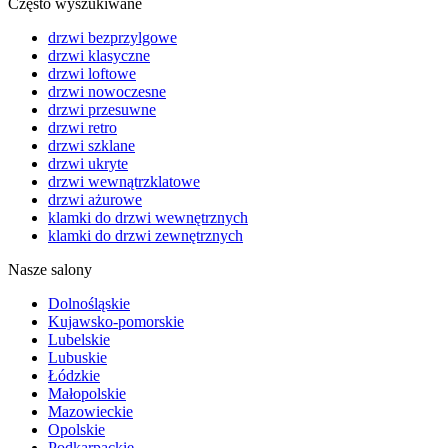
Często wyszukiwane
drzwi bezprzylgowe
drzwi klasyczne
drzwi loftowe
drzwi nowoczesne
drzwi przesuwne
drzwi retro
drzwi szklane
drzwi ukryte
drzwi wewnątrzklatowe
drzwi ażurowe
klamki do drzwi wewnętrznych
klamki do drzwi zewnętrznych
Nasze salony
Dolnośląskie
Kujawsko-pomorskie
Lubelskie
Lubuskie
Łódzkie
Małopolskie
Mazowieckie
Opolskie
Podkarpackie