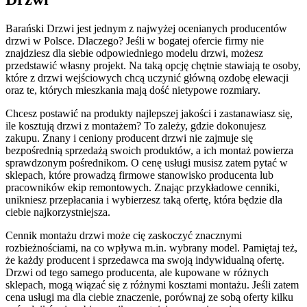
Barański Drzwi jest jednym z najwyżej ocenianych producentów
drzwi w Polsce. Dlaczego? Jeśli w bogatej ofercie firmy nie
znajdziesz dla siebie odpowiedniego modelu drzwi, możesz
przedstawić własny projekt. Na taką opcję chętnie stawiają te osoby,
które z drzwi wejściowych chcą uczynić główną ozdobę elewacji
oraz te, których mieszkania mają dość nietypowe rozmiary.
Chcesz postawić na produkty najlepszej jakości i zastanawiasz się,
ile kosztują drzwi z montażem? To zależy, gdzie dokonujesz
zakupu. Znany i ceniony producent drzwi nie zajmuje się
bezpośrednią sprzedażą swoich produktów, a ich montaż powierza
sprawdzonym pośrednikom. O cenę usługi musisz zatem pytać w
sklepach, które prowadzą firmowe stanowisko producenta lub
pracowników ekip remontowych. Znając przykładowe cenniki,
unikniesz przepłacania i wybierzesz taką ofertę, która będzie dla
ciebie najkorzystniejsza.
Cennik montażu drzwi może cię zaskoczyć znacznymi
rozbieżnościami, na co wpływa m.in. wybrany model. Pamiętaj też,
że każdy producent i sprzedawca ma swoją indywidualną ofertę.
Drzwi od tego samego producenta, ale kupowane w różnych
sklepach, mogą wiązać się z różnymi kosztami montażu. Jeśli zatem
cena usługi ma dla ciebie znaczenie, porównaj ze sobą oferty kilku