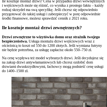
Ile kosztuje montaż drzwi? Cena w przypadku drzwi wewnętrznych
i wejściowych może się różnić, co wynika z prostego faktu – każdy
rodzaj skrzydeł ma swą specyfikę. Jeśli chcesz się odpowiednio
przygotować do takiej usługi i zabezpieczyć w porę odpowiednie
środki finansowe, możesz sprawdzić cennik z 2021 roku.
Ile kosztuje montaż drzwi zewnętrznych?
Drzwi zewnętrzne to wizytówka domu oraz strażnik twojego
bezpieczeństwa.
Usługa montażu drzwi wejściowych wraz z
ościeżnicą to koszt od 550 do 1200 złotych. Jeśli wymiana futryny
nie będzie potrzebna, za usługę zapłacisz około 550–750 zł.
Na cenę wypływa też model wybranych drzwi. Jeśli decydujesz się
na zakup drzwi antywłamaniowych lub chcesz ozdobić dom
drzwiami dwuskrzydłowymi, fachowcy mogą podnieść cenę usługi
do 1400–1500 zł.