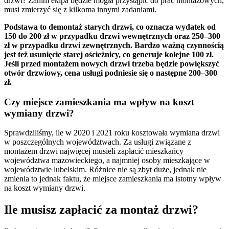
drzwi? Zanim ekipa będzie mogła przystąpić do prac montażowych,
musi zmierzyć się z kilkoma innymi zadaniami.
Podstawa to demontaż starych drzwi, co oznacza wydatek od
150 do 200 zł w przypadku drzwi wewnętrznych oraz 250
–300
zł w przypadku drzwi zewnętrznych. Bardzo ważną czynnością
jest też usunięcie starej ościeżnicy, co generuje kolejne 100 zł.
Jeśli przed montażem nowych drzwi trzeba będzie powiększyć
otwór drzwiowy, cena usługi podniesie się o następne 200–300
zł.
Czy miejsce zamieszkania ma wpływ na koszt
wymiany drzwi?
Sprawdziliśmy, ile w 2020 i 2021 roku kosztowała wymiana drzwi
w poszczególnych województwach. Za usługi związane z
montażem drzwi najwięcej musieli zapłacić mieszkańcy
województwa mazowieckiego, a najmniej osoby mieszkające w
województwie lubelskim. Różnice nie są zbyt duże, jednak nie
zmienia to jednak faktu, że miejsce zamieszkania ma istotny wpływ
na koszt wymiany drzwi.
Ile musisz zapłacić za montaż drzwi?