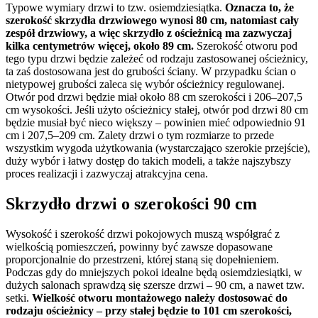
Typowe wymiary drzwi to tzw. osiemdziesiątka.
Oznacza to, że
szerokość skrzydła drzwiowego wynosi 80 cm, natomiast cały
zespół drzwiowy, a więc skrzydło z ościeżnicą ma zazwyczaj
kilka centymetrów więcej, około 89 cm.
Szerokość otworu pod
tego typu drzwi będzie zależeć od rodzaju zastosowanej ościeżnicy,
ta zaś dostosowana jest do grubości ściany. W przypadku ścian o
nietypowej grubości zaleca się wybór ościeżnicy regulowanej.
Otwór pod drzwi będzie miał około 88 cm szerokości i 206–207,5
cm wysokości. Jeśli użyto ościeżnicy stałej, otwór pod drzwi 80 cm
będzie musiał być nieco większy – powinien mieć odpowiednio 91
cm i 207,5–209 cm. Zalety drzwi o tym rozmiarze to przede
wszystkim wygoda użytkowania (wystarczająco szerokie przejście),
duży wybór i łatwy dostęp do takich modeli, a także najszybszy
proces realizacji i zazwyczaj atrakcyjna cena.
Skrzydło drzwi o szerokości 90 cm
Wysokość i szerokość drzwi pokojowych muszą współgrać z
wielkością pomieszczeń, powinny być zawsze dopasowane
proporcjonalnie do przestrzeni, której staną się dopełnieniem.
Podczas gdy do mniejszych pokoi idealne będą osiemdziesiątki, w
dużych salonach sprawdzą się szersze drzwi – 90 cm, a nawet tzw.
setki.
Wielkość otworu montażowego należy dostosować do
rodzaju ościeżnicy – przy stałej będzie to 101 cm szerokości,