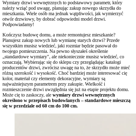
Wymiary drzwi wewnętrznych to podstawowy parametr, który
należy wziąć pod uwagę, planując zakup nowego skrzydła do
mieszkania. Wiele osób ma jednak wątpliwości, jak wymierzyć
otwór drzwiowy, by dobrać odpowiedni model drzwi.
Podpowiadamy!
Kończysz budowę domu, a może remontujesz mieszkanie?
Planujesz zakup nowych lub wymianę starych drzwi? Przede
wszystkim musisz wiedzieć, jaki rozmiar będzie pasował do
twojego pomieszczenia. Na pewno słyszałeś określenie
„standardowe wymiary", ale niekoniecznie musisz wiedzieć, co
oznaczają. Wybierając się do sklepu czy przeglądając katalogi
producentów drzwi, zwrócisz uwagę na to, że skrzydło może mieć
różną szerokość i wysokość. Choć bardziej może interesować cię
kolor, materiał czy elementy dekoracyjne, wymiary są
najważniejszym parametrem przy zakupie. Wielkość i
rozmieszczenie drzwi uwzględnia się już na etapie projektu domu.
Może cię to zaskoczy, ale
wymiary drzwi wewnętrznych
określono w przepisach budowlanych – standardowe mieszczą
się w przedziale od 60 cm do 100 cm.