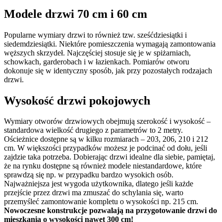
Modele drzwi 70 cm i 60 cm
Popularne wymiary drzwi to również tzw. sześćdziesiątki i
siedemdziesiątki. Niektóre pomieszczenia wymagają zamontowania
węższych skrzydeł. Najczęściej stosuje się je w spiżarniach,
schowkach, garderobach i w łazienkach. Pomiarów otworu
dokonuje się w identyczny sposób, jak przy pozostałych rodzajach
drzwi.
Wysokość drzwi pokojowych
Wymiary otworów drzwiowych obejmują szerokość i wysokość –
standardowa wielkość drugiego z parametrów to 2 metry.
Ościeżnice dostępne są w kilku rozmiarach – 203, 206, 210 i 212
cm. W większości przypadków możesz je podcinać od dołu, jeśli
zajdzie taka potrzeba. Dobierając drzwi idealne dla siebie, pamiętaj,
że na rynku dostępne są również modele niestandardowe, które
sprawdzą się np. w przypadku bardzo wysokich osób.
Najważniejsza jest wygoda użytkownika, dlatego jeśli każde
przejście przez drzwi ma zmuszać do schylania się, warto
przemyśleć zamontowanie kompletu o wysokości np. 215 cm.
Nowoczesne konstrukcje pozwalają na przygotowanie drzwi do
mieszkania o wysokości nawet 300 cm!