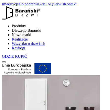
Inwestycje
Do pobrania
B2B
FAQ
Serwis
Kontakt
Produkty
Dlaczego Barański
Nasze marki
Realizacje
Wszystko o drzwiach
Katalogi
GDZIE KUPIĆ