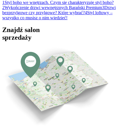
1
Styl boho we wnętrzach. Czym się charakteryzuje styl boho?
2
Wykończenie drzwi wewnętrznych Barański Premium
3
Drzwi
bezprzylgowe czy przylgowe? Które wybrać?
4
Styl loftowy –
wszystko co musisz o nim wiedzieć!
Znajdź salon
sprzedaży