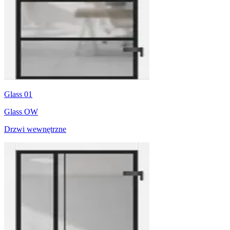
Glass 01
Glass OW
Drzwi wewnętrzne