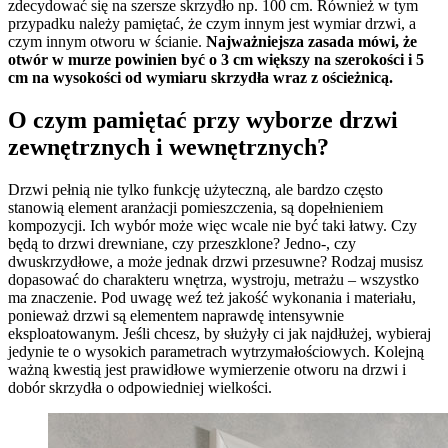
zdecydować się na szersze skrzydło np. 100 cm. Również w tym
przypadku należy pamiętać, że czym innym jest wymiar drzwi, a
czym innym otworu w ścianie.
Najważniejsza zasada mówi, że
otwór w murze powinien być o 3 cm większy na szerokości i 5
cm na wysokości od wymiaru skrzydła wraz z ościeżnicą.
O czym pamiętać przy wyborze drzwi
zewnętrznych i wewnętrznych?
Drzwi pełnią nie tylko funkcję użyteczną, ale bardzo często
stanowią element aranżacji pomieszczenia, są dopełnieniem
kompozycji. Ich wybór może więc wcale nie być taki łatwy. Czy
będą to drzwi drewniane, czy przeszklone? Jedno-, czy
dwuskrzydłowe, a może jednak drzwi przesuwne? Rodzaj musisz
dopasować do charakteru wnętrza, wystroju, metrażu – wszystko
ma znaczenie. Pod uwagę weź też jakość wykonania i materiału,
ponieważ drzwi są elementem naprawdę intensywnie
eksploatowanym. Jeśli chcesz, by służyły ci jak najdłużej, wybieraj
jedynie te o wysokich parametrach wytrzymałościowych. Kolejną
ważną kwestią jest prawidłowe wymierzenie otworu na drzwi i
dobór skrzydła o odpowiedniej wielkości.