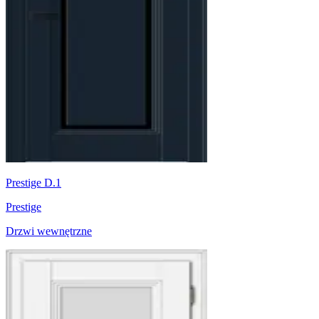
Prestige D.1
Prestige
Drzwi wewnętrzne