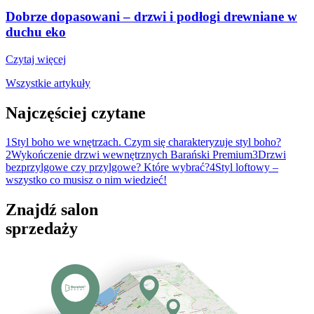
Dobrze dopasowani – drzwi i podłogi drewniane w
duchu eko
Czytaj więcej
Wszystkie artykuły
Najczęściej czytane
1
Styl boho we wnętrzach. Czym się charakteryzuje styl boho?
2
Wykończenie drzwi wewnętrznych Barański Premium
3
Drzwi
bezprzylgowe czy przylgowe? Które wybrać?
4
Styl loftowy –
wszystko co musisz o nim wiedzieć!
Znajdź salon
sprzedaży