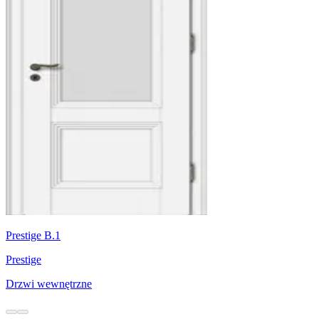
Prestige B.1
Prestige
Drzwi wewnętrzne