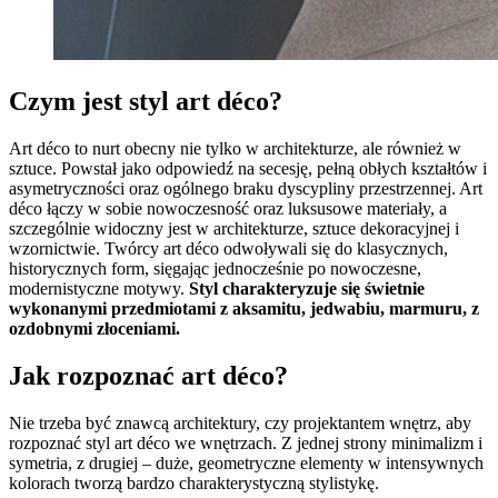
Czym jest styl art déco?
Art déco to nurt obecny nie tylko w architekturze, ale również w
sztuce. Powstał jako odpowiedź na secesję, pełną obłych kształtów i
asymetryczności oraz ogólnego braku dyscypliny przestrzennej. Art
déco łączy w sobie nowoczesność oraz luksusowe materiały, a
szczególnie widoczny jest w architekturze, sztuce dekoracyjnej i
wzornictwie. Twórcy art déco odwoływali się do klasycznych,
historycznych form, sięgając jednocześnie po nowoczesne,
modernistyczne motywy.
Styl charakteryzuje się świetnie
wykonanymi przedmiotami z aksamitu, jedwabiu, marmuru, z
ozdobnymi złoceniami.
Jak rozpoznać art déco?
Nie trzeba być znawcą architektury, czy projektantem wnętrz, aby
rozpoznać styl art déco we wnętrzach. Z jednej strony minimalizm i
symetria, z drugiej – duże, geometryczne elementy w intensywnych
kolorach tworzą bardzo charakterystyczną stylistykę.