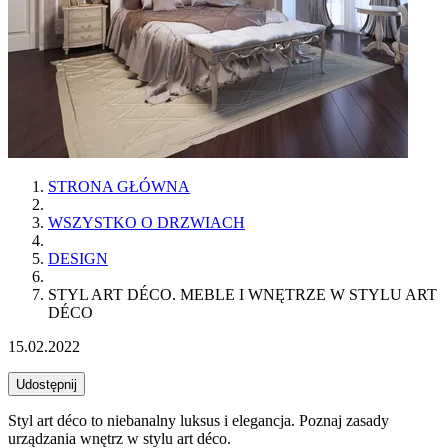
STRONA GŁÓWNA
WSZYSTKO O DRZWIACH
DESIGN
STYL ART DÉCO. MEBLE I WNĘTRZE W STYLU ART
DÉCO
15.02.2022
Udostępnij
Styl art déco to niebanalny luksus i elegancja. Poznaj zasady
urządzania wnętrz w stylu art déco.