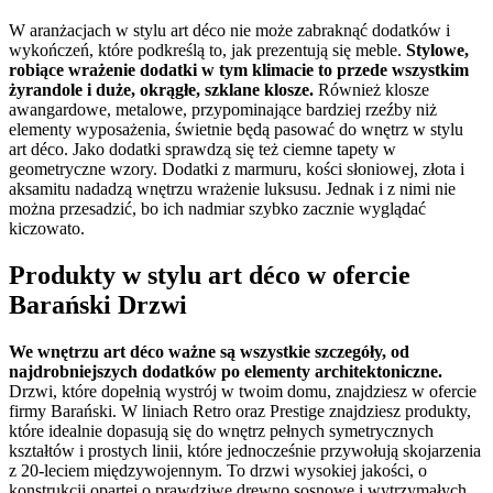
W aranżacjach w stylu art déco nie może zabraknąć dodatków i
wykończeń, które podkreślą to, jak prezentują się meble.
Stylowe,
robiące wrażenie dodatki w tym klimacie to przede wszystkim
żyrandole i duże, okrągłe, szklane klosze.
Również klosze
awangardowe, metalowe, przypominające bardziej rzeźby niż
elementy wyposażenia, świetnie będą pasować do wnętrz w stylu
art déco. Jako dodatki sprawdzą się też ciemne tapety w
geometryczne wzory. Dodatki z marmuru, kości słoniowej, złota i
aksamitu nadadzą wnętrzu wrażenie luksusu. Jednak i z nimi nie
można przesadzić, bo ich nadmiar szybko zacznie wyglądać
kiczowato.
Produkty w stylu art déco w ofercie
Barański Drzwi
We wnętrzu art déco ważne są wszystkie szczegóły, od
najdrobniejszych dodatków po elementy architektoniczne.
Drzwi, które dopełnią wystrój w twoim domu, znajdziesz w ofercie
firmy Barański. W liniach Retro oraz Prestige znajdziesz produkty,
które idealnie dopasują się do wnętrz pełnych symetrycznych
kształtów i prostych linii, które jednocześnie przywołują skojarzenia
z 20-leciem międzywojennym. To drzwi wysokiej jakości, o
konstrukcji opartej o prawdziwe drewno sosnowe i wytrzymałych