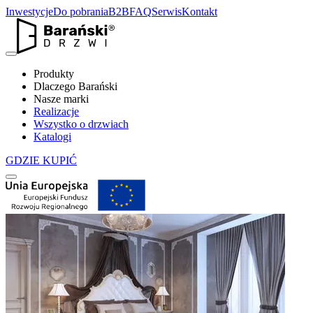
Inwestycje
Do pobrania
B2B
FAQ
Serwis
Kontakt
Produkty
Dlaczego Barański
Nasze marki
Realizacje
Wszystko o drzwiach
Katalogi
GDZIE KUPIĆ