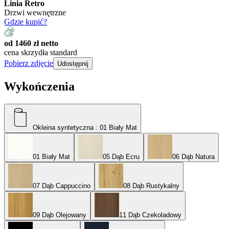
Linia Retro
Drzwi wewnętrzne
Gdzie kupić?
od 1460 zł netto
cena skrzydła standard
Pobierz zdjęcie
Udostępnij
Wykończenia
Okleina syntetyczna
: 01 Biały Mat
01 Biały Mat
05 Dąb Ecru
06 Dąb Natura
07 Dąb Cappuccino
08 Dąb Rustykalny
09 Dąb Olejowany
11 Dąb Czekoladowy