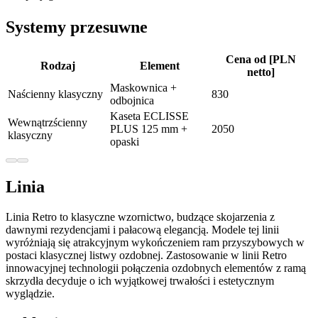
Systemy przesuwne
Cena od [PLN
Rodzaj
Element
netto]
Maskownica +
Naścienny klasyczny
830
odbojnica
Kaseta ECLISSE
Wewnątrzścienny
PLUS 125 mm +
2050
klasyczny
opaski
Linia
Linia Retro to klasyczne wzornictwo, budzące skojarzenia z
dawnymi rezydencjami i pałacową elegancją. Modele tej linii
wyróżniają się atrakcyjnym wykończeniem ram przyszybowych w
postaci klasycznej listwy ozdobnej. Zastosowanie w linii Retro
innowacyjnej technologii połączenia ozdobnych elementów z ramą
skrzydła decyduje o ich wyjątkowej trwałości i estetycznym
wyglądzie.