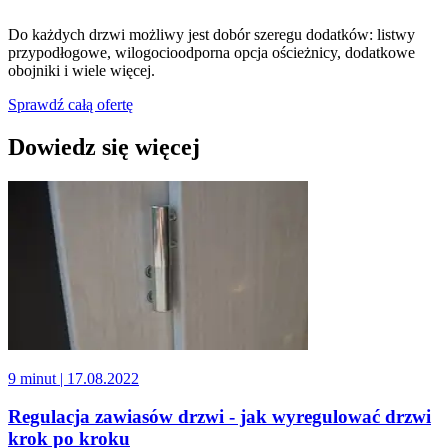
Do każdych drzwi możliwy jest dobór szeregu dodatków: listwy
przypodłogowe, wilogocioodporna opcja ościeżnicy, dodatkowe
obojniki i wiele więcej.
Sprawdź całą ofertę
Dowiedz się więcej
9 minut
| 17.08.2022
Regulacja zawiasów drzwi - jak wyregulować drzwi
krok po kroku