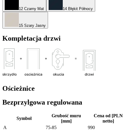
12 Czarny Mat
14 Błękit Północy
15 Szary Jasny
Kompletacja drzwi
Ościeżnice
Bezprzylgowa regulowana
Grubość muru
Cena od [PLN
Symbol
[mm]
netto]
A
75-85
990