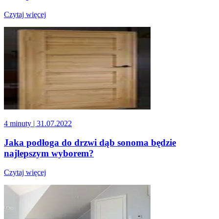
Czytaj więcej
4 minuty
| 31.07.2022
Jaka podłoga do drzwi dąb sonoma będzie
najlepszym wyborem?
Czytaj więcej