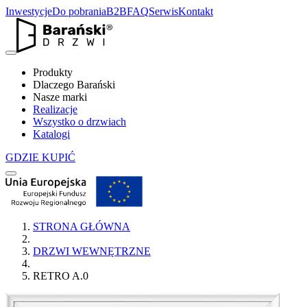
Inwestycje
Do pobrania
B2B
FAQ
Serwis
Kontakt
Produkty
Dlaczego Barański
Nasze marki
Realizacje
Wszystko o drzwiach
Katalogi
GDZIE KUPIĆ
STRONA GŁÓWNA
DRZWI WEWNĘTRZNE
RETRO A.0