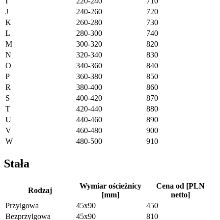
I
220-240
710
J
240-260
720
K
260-280
730
L
280-300
740
M
300-320
820
N
320-340
830
O
340-360
840
P
360-380
850
R
380-400
860
S
400-420
870
T
420-440
880
U
440-460
890
V
460-480
900
W
480-500
910
Stała
Wymiar ościeżnicy
Cena od [PLN
Rodzaj
[mm]
netto]
Przylgowa
45x90
450
Bezprzylgowa
45x90
810