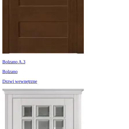
Bolzano A.3
Bolzano
Drzwi wewnętrzne