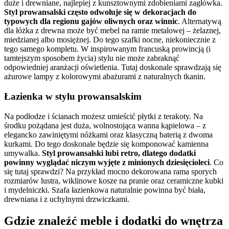
duże i drewniane, najlepiej z kunsztownymi zdobieniami zagłówka.
Styl prowansalski często odwołuje się w dekoracjach do
typowych dla regionu gajów oliwnych oraz winnic
. Alternatywą
dla łóżka z drewna może być mebel na ramie metalowej – żelaznej,
miedzianej albo mosiężnej. Do tego szafki nocne, niekoniecznie z
tego samego kompletu. W inspirowanym francuską prowincją (i
tamtejszym sposobem życia) stylu nie może zabraknąć
odpowiedniej aranżacji oświetlenia. Tutaj doskonale sprawdzają się
ażurowe lampy z kolorowymi abażurami z naturalnych tkanin.
Łazienka w stylu prowansalskim
Na podłodze i ścianach możesz umieścić płytki z terakoty. Na
środku pożądana jest duża, wolnostojąca wanna kąpielowa – z
elegancko zawiniętymi nóżkami oraz klasyczną baterią z dwoma
kurkami. Do tego doskonale będzie się komponować kamienna
umywalka.
Styl prowansalski lubi retro, dlatego dodatki
powinny wyglądać niczym wyjęte z minionych dziesięcioleci
. Co
się tutaj sprawdzi? Na przykład mocno dekorowana rama sporych
rozmiarów lustra, wiklinowe kosze na pranie oraz ceramiczne kubki
i mydelniczki. Szafa łazienkowa naturalnie powinna być biała,
drewniana i z uchylnymi drzwiczkami.
Gdzie znaleźć meble i dodatki do wnętrza