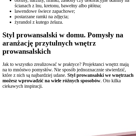
obrusy, narzuty, firanki, zasłony czy dekoracyjne tkaniny na
ścianach z lnu, kretonu, bawełny albo płótna;
lawendowe świece zapachowe;
postarzane ramki na zdjęcia;
żyrandol z kutego żelaza.
Styl prowansalski w domu. Pomysły na
aranżację przytulnych wnętrz
prowansalskich
Jak to wszystko zrealizować w praktyce? Projektanci wnętrz mają
na to mnóstwo pomysłów. Nie sposób jednoznacznie stwierdzić,
które z nich są najbardziej udane.
Styl prowansalski we wnętrzach
możesz wprowadzić na wiele różnych sposobów
. Oto kilka
ciekawych inspiracji.