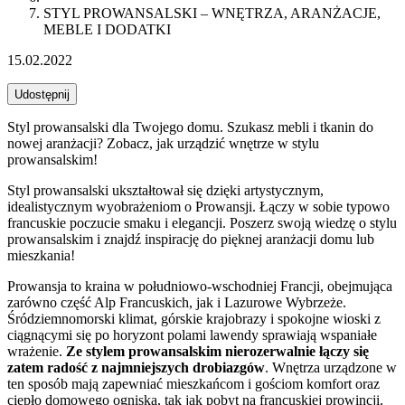
STYL PROWANSALSKI – WNĘTRZA, ARANŻACJE,
MEBLE I DODATKI
15.02.2022
Udostępnij
Styl prowansalski dla Twojego domu. Szukasz mebli i tkanin do
nowej aranżacji? Zobacz, jak urządzić wnętrze w stylu
prowansalskim!
Styl prowansalski ukształtował się dzięki artystycznym,
idealistycznym wyobrażeniom o Prowansji. Łączy w sobie typowo
francuskie poczucie smaku i elegancji. Poszerz swoją wiedzę o stylu
prowansalskim i znajdź inspirację do pięknej aranżacji domu lub
mieszkania!
Prowansja to kraina w południowo-wschodniej Francji, obejmująca
zarówno część Alp Francuskich, jak i Lazurowe Wybrzeże.
Śródziemnomorski klimat, górskie krajobrazy i spokojne wioski z
ciągnącymi się po horyzont polami lawendy sprawiają wspaniałe
wrażenie.
Ze stylem prowansalskim nierozerwalnie łączy się
zatem radość z najmniejszych drobiazgów
. Wnętrza urządzone w
ten sposób mają zapewniać mieszkańcom i gościom komfort oraz
ciepło domowego ogniska, tak jak pobyt na francuskiej prowincji.