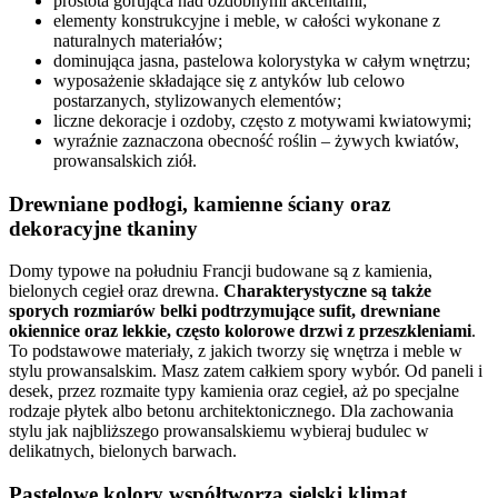
prostota górująca nad ozdobnymi akcentami;
elementy konstrukcyjne i meble, w całości wykonane z
naturalnych materiałów;
dominująca jasna, pastelowa kolorystyka w całym wnętrzu;
wyposażenie składające się z antyków lub celowo
postarzanych, stylizowanych elementów;
liczne dekoracje i ozdoby, często z motywami kwiatowymi;
wyraźnie zaznaczona obecność roślin – żywych kwiatów,
prowansalskich ziół.
Drewniane podłogi, kamienne ściany oraz
dekoracyjne tkaniny
Domy typowe na południu Francji budowane są z kamienia,
bielonych cegieł oraz drewna.
Charakterystyczne są także
sporych rozmiarów belki podtrzymujące sufit, drewniane
okiennice oraz lekkie, często kolorowe drzwi z przeszkleniami
.
To podstawowe materiały, z jakich tworzy się wnętrza i meble w
stylu prowansalskim. Masz zatem całkiem spory wybór. Od paneli i
desek, przez rozmaite typy kamienia oraz cegieł, aż po specjalne
rodzaje płytek albo betonu architektonicznego. Dla zachowania
stylu jak najbliższego prowansalskiemu wybieraj budulec w
delikatnych, bielonych barwach.
Pastelowe kolory współtworzą sielski klimat