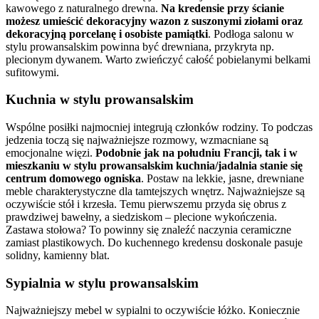
kawowego z naturalnego drewna.
Na kredensie przy ścianie
możesz umieścić dekoracyjny wazon z suszonymi ziołami oraz
dekoracyjną porcelanę i osobiste pamiątki
. Podłoga salonu w
stylu prowansalskim powinna być drewniana, przykryta np.
plecionym dywanem. Warto zwieńczyć całość pobielanymi belkami
sufitowymi.
Kuchnia w stylu prowansalskim
Wspólne posiłki najmocniej integrują członków rodziny. To podczas
jedzenia toczą się najważniejsze rozmowy, wzmacniane są
emocjonalne więzi.
Podobnie jak na południu Francji, tak i w
mieszkaniu w stylu prowansalskim kuchnia/jadalnia stanie się
centrum domowego ogniska
. Postaw na lekkie, jasne, drewniane
meble charakterystyczne dla tamtejszych wnętrz. Najważniejsze są
oczywiście stół i krzesła. Temu pierwszemu przyda się obrus z
prawdziwej bawełny, a siedziskom – plecione wykończenia.
Zastawa stołowa? To powinny się znaleźć naczynia ceramiczne
zamiast plastikowych. Do kuchennego kredensu doskonale pasuje
solidny, kamienny blat.
Sypialnia w stylu prowansalskim
Najważniejszy mebel w sypialni to oczywiście łóżko. Koniecznie