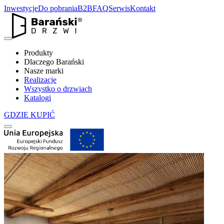
Inwestycje
Do pobrania
B2B
FAQ
Serwis
Kontakt
Produkty
Dlaczego Barański
Nasze marki
Realizacje
Wszystko o drzwiach
Katalogi
GDZIE KUPIĆ