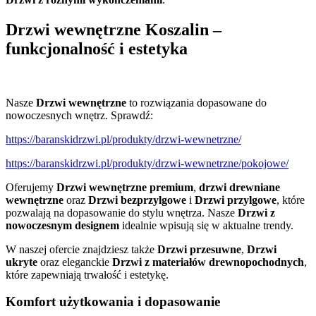
Drzwi wewnętrzne Koszalin –
funkcjonalność i estetyka
Nasze
Drzwi wewnętrzne
to rozwiązania dopasowane do
nowoczesnych wnętrz. Sprawdź:
https://baranskidrzwi.pl/produkty/drzwi-wewnetrzne/
https://baranskidrzwi.pl/produkty/drzwi-wewnetrzne/pokojowe/
Oferujemy
Drzwi wewnętrzne premium
,
drzwi drewniane
wewnętrzne
oraz
Drzwi bezprzylgowe
i
Drzwi przylgowe
, które
pozwalają na dopasowanie do stylu wnętrza. Nasze
Drzwi z
nowoczesnym designem
idealnie wpisują się w aktualne trendy.
W naszej ofercie znajdziesz także
Drzwi przesuwne
,
Drzwi
ukryte
oraz eleganckie
Drzwi z materiałów drewnopochodnych
,
które zapewniają trwałość i estetykę.
Komfort użytkowania i dopasowanie