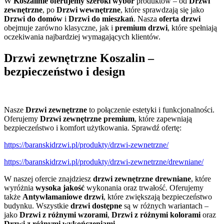
W
Koszalinie oferujemy szeroki wybór
produktów – od
Drzwi
zewnętrzne
, po
Drzwi wewnętrzne
, które sprawdzają się jako
Drzwi do domów
i
Drzwi do mieszkań
. Nasza
oferta drzwi
obejmuje zarówno klasyczne, jak i
premium drzwi
, które spełniają
oczekiwania najbardziej wymagających klientów.
Drzwi zewnętrzne Koszalin –
bezpieczeństwo i design
Nasze
Drzwi zewnętrzne
to połączenie estetyki i funkcjonalności.
Oferujemy
Drzwi zewnętrzne premium
, które zapewniają
bezpieczeństwo i komfort użytkowania. Sprawdź ofertę:
https://baranskidrzwi.pl/produkty/drzwi-zewnetrzne/
https://baranskidrzwi.pl/produkty/drzwi-zewnetrzne/drewniane/
W naszej ofercie znajdziesz
drzwi zewnętrzne drewniane
, które
wyróżnia
wysoka jakość
wykonania oraz trwałość. Oferujemy
także
Antywłamaniowe drzwi
, które zwiększają bezpieczeństwo
budynku. Wszystkie
drzwi dostępne
są w różnych wariantach –
jako
Drzwi z różnymi wzorami
,
Drzwi z różnymi kolorami
oraz
Drzwi z różnymi wykończeniami
.