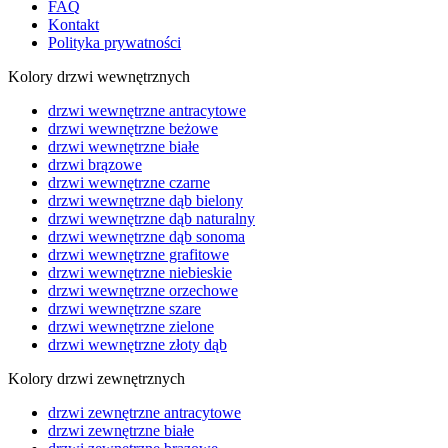
FAQ
Kontakt
Polityka prywatności
Kolory drzwi wewnętrznych
drzwi wewnętrzne antracytowe
drzwi wewnętrzne beżowe
drzwi wewnętrzne białe
drzwi brązowe
drzwi wewnętrzne czarne
drzwi wewnętrzne dąb bielony
drzwi wewnętrzne dąb naturalny
drzwi wewnętrzne dąb sonoma
drzwi wewnętrzne grafitowe
drzwi wewnętrzne niebieskie
drzwi wewnętrzne orzechowe
drzwi wewnętrzne szare
drzwi wewnętrzne zielone
drzwi wewnętrzne złoty dąb
Kolory drzwi zewnętrznych
drzwi zewnętrzne antracytowe
drzwi zewnętrzne białe