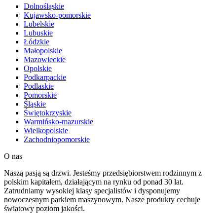
Dolnośląskie
Kujawsko-pomorskie
Lubelskie
Lubuskie
Łódzkie
Małopolskie
Mazowieckie
Opolskie
Podkarpackie
Podlaskie
Pomorskie
Śląskie
Świętokrzyskie
Warmińsko-mazurskie
Wielkopolskie
Zachodniopomorskie
O nas
Naszą pasją są drzwi. Jesteśmy przedsiębiorstwem rodzinnym z
polskim kapitałem, działającym na rynku od ponad 30 lat.
Zatrudniamy wysokiej klasy specjalistów i dysponujemy
nowoczesnym parkiem maszynowym. Nasze produkty cechuje
światowy poziom jakości.