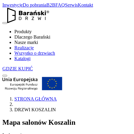
Inwestycje
Do pobrania
B2B
FAQ
Serwis
Kontakt
Produkty
Dlaczego Barański
Nasze marki
Realizacje
Wszystko o drzwiach
Katalogi
GDZIE KUPIĆ
STRONA GŁÓWNA
DRZWI KOSZALIN
Mapa salonów
Koszalin