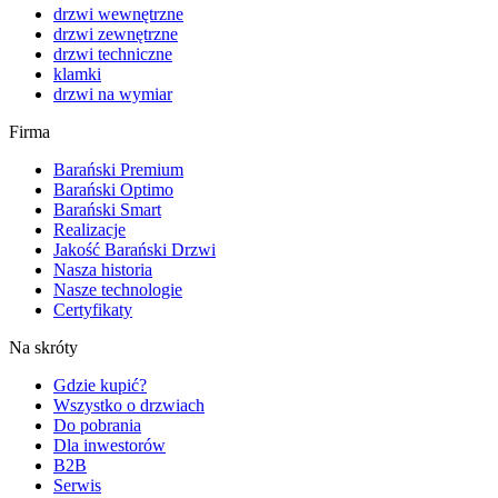
drzwi wewnętrzne
drzwi zewnętrzne
drzwi techniczne
klamki
drzwi na wymiar
Firma
Barański Premium
Barański Optimo
Barański Smart
Realizacje
Jakość Barański Drzwi
Nasza historia
Nasze technologie
Certyfikaty
Na skróty
Gdzie kupić?
Wszystko o drzwiach
Do pobrania
Dla inwestorów
B2B
Serwis