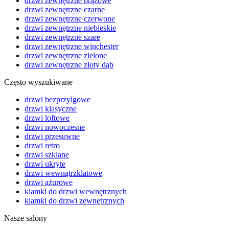
drzwi zewnętrzne brązowe
drzwi zewnętrzne czarne
drzwi zewnętrzne czerwone
drzwi zewnętrzne niebieskie
drzwi zewnętrzne szare
drzwi zewnętrzne winchester
drzwi zewnętrzne zielone
drzwi zewnętrzne złoty dąb
Często wyszukiwane
drzwi bezprzylgowe
drzwi klasyczne
drzwi loftowe
drzwi nowoczesne
drzwi przesuwne
drzwi retro
drzwi szklane
drzwi ukryte
drzwi wewnątrzklatowe
drzwi ażurowe
klamki do drzwi wewnętrznych
klamki do drzwi zewnętrznych
Nasze salony