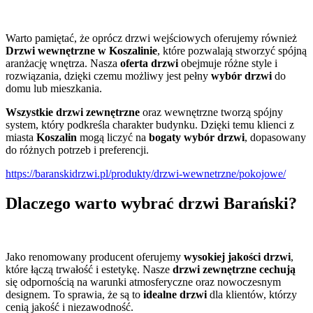
Warto pamiętać, że oprócz drzwi wejściowych oferujemy również
Drzwi wewnętrzne w Koszalinie
, które pozwalają stworzyć spójną
aranżację wnętrza. Nasza
oferta drzwi
obejmuje różne style i
rozwiązania, dzięki czemu możliwy jest pełny
wybór drzwi
do
domu lub mieszkania.
Wszystkie drzwi zewnętrzne
oraz wewnętrzne tworzą spójny
system, który podkreśla charakter budynku. Dzięki temu klienci z
miasta
Koszalin
mogą liczyć na
bogaty wybór drzwi
, dopasowany
do różnych potrzeb i preferencji.
https://baranskidrzwi.pl/produkty/drzwi-wewnetrzne/pokojowe/
Dlaczego warto wybrać drzwi Barański?
Jako renomowany producent oferujemy
wysokiej jakości drzwi
,
które łączą trwałość i estetykę. Nasze
drzwi zewnętrzne cechują
się odpornością na warunki atmosferyczne oraz nowoczesnym
designem. To sprawia, że są to
idealne drzwi
dla klientów, którzy
cenią jakość i niezawodność.