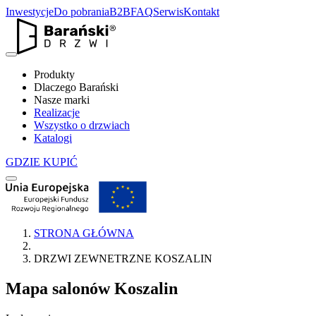
Inwestycje
Do pobrania
B2B
FAQ
Serwis
Kontakt
Produkty
Dlaczego Barański
Nasze marki
Realizacje
Wszystko o drzwiach
Katalogi
GDZIE KUPIĆ
STRONA GŁÓWNA
DRZWI ZEWNETRZNE KOSZALIN
Mapa salonów
Koszalin