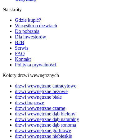
Na skróty
Gdzie kupić?
Wszystko o drzwiach
Do pobrania
Dla inwestorów
B2B
Serwis
FAQ
Kontakt
Polityka prywatności
Kolory drzwi wewnętrznych
drzwi wewnętrzne antracytowe
drzwi wewnętrzne beżowe
drzwi wewnętrzne białe
drzwi brązowe
drzwi wewnętrzne czarne
drzwi wewnętrzne dąb bielony
drzwi wewnętrzne dąb naturalny
drzwi wewnętrzne dąb sonoma
drzwi wewnętrzne grafitowe
drzwi wewnętrzne niebieskie