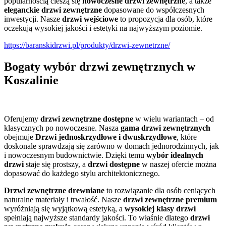
popularnością cieszą się
nowoczesne drzwi zewnętrzne
, a także
eleganckie drzwi zewnętrzne
dopasowane do współczesnych
inwestycji. Nasze
drzwi wejściowe
to propozycja dla osób, które
oczekują wysokiej jakości i estetyki na najwyższym poziomie.
https://baranskidrzwi.pl/produkty/drzwi-zewnetrzne/
Bogaty wybór drzwi zewnętrznych w
Koszalinie
Oferujemy
drzwi zewnętrzne dostępne
w wielu wariantach – od
klasycznych po nowoczesne. Nasza
gama drzwi zewnętrznych
obejmuje
Drzwi jednoskrzydłowe i dwuskrzydłowe
, które
doskonale sprawdzają się zarówno w domach jednorodzinnych, jak
i nowoczesnym budownictwie. Dzięki temu
wybór idealnych
drzwi
staje się prostszy, a
drzwi dostępne
w naszej ofercie można
dopasować do każdego stylu architektonicznego.
Drzwi zewnętrzne drewniane
to rozwiązanie dla osób ceniących
naturalne materiały i trwałość. Nasze
drzwi zewnętrzne premium
wyróżniają się wyjątkową estetyką, a
wysokiej klasy drzwi
spełniają najwyższe standardy jakości. To właśnie dlatego
drzwi