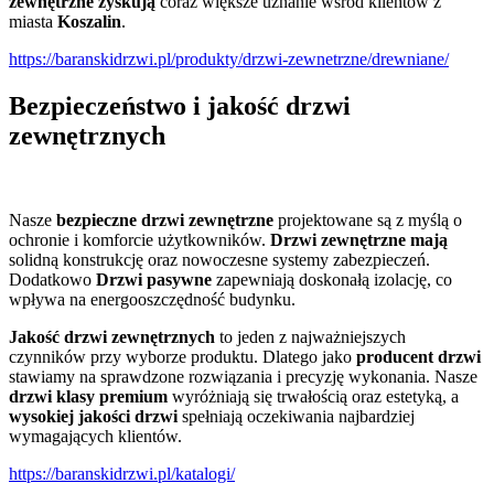
zewnętrzne zyskują
coraz większe uznanie wśród klientów z
miasta
Koszalin
.
https://baranskidrzwi.pl/produkty/drzwi-zewnetrzne/drewniane/
Bezpieczeństwo i jakość drzwi
zewnętrznych
Nasze
bezpieczne drzwi zewnętrzne
projektowane są z myślą o
ochronie i komforcie użytkowników.
Drzwi zewnętrzne mają
solidną konstrukcję oraz nowoczesne systemy zabezpieczeń.
Dodatkowo
Drzwi pasywne
zapewniają doskonałą izolację, co
wpływa na energooszczędność budynku.
Jakość drzwi zewnętrznych
to jeden z najważniejszych
czynników przy wyborze produktu. Dlatego jako
producent drzwi
stawiamy na sprawdzone rozwiązania i precyzję wykonania. Nasze
drzwi klasy premium
wyróżniają się trwałością oraz estetyką, a
wysokiej jakości drzwi
spełniają oczekiwania najbardziej
wymagających klientów.
https://baranskidrzwi.pl/katalogi/