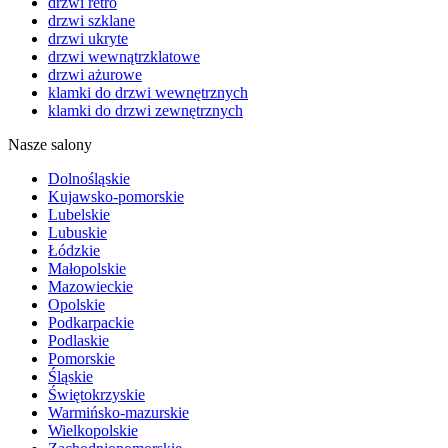
drzwi retro
drzwi szklane
drzwi ukryte
drzwi wewnątrzklatowe
drzwi ażurowe
klamki do drzwi wewnętrznych
klamki do drzwi zewnętrznych
Nasze salony
Dolnośląskie
Kujawsko-pomorskie
Lubelskie
Lubuskie
Łódzkie
Małopolskie
Mazowieckie
Opolskie
Podkarpackie
Podlaskie
Pomorskie
Śląskie
Świętokrzyskie
Warmińsko-mazurskie
Wielkopolskie