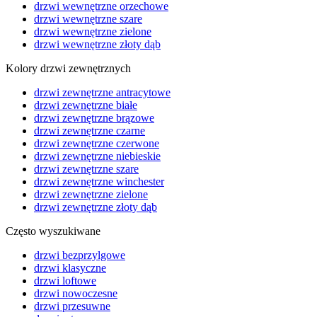
drzwi wewnętrzne orzechowe
drzwi wewnętrzne szare
drzwi wewnętrzne zielone
drzwi wewnętrzne złoty dąb
Kolory drzwi zewnętrznych
drzwi zewnętrzne antracytowe
drzwi zewnętrzne białe
drzwi zewnętrzne brązowe
drzwi zewnętrzne czarne
drzwi zewnętrzne czerwone
drzwi zewnętrzne niebieskie
drzwi zewnętrzne szare
drzwi zewnętrzne winchester
drzwi zewnętrzne zielone
drzwi zewnętrzne złoty dąb
Często wyszukiwane
drzwi bezprzylgowe
drzwi klasyczne
drzwi loftowe
drzwi nowoczesne
drzwi przesuwne