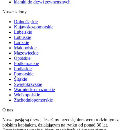
klamki do drzwi zewnętrznych
Nasze salony
Dolnośląskie
Kujawsko-pomorskie
Lubelskie
Lubuskie
Łódzkie
Małopolskie
Mazowieckie
Opolskie
Podkarpackie
Podlaskie
Pomorskie
Śląskie
Świętokrzyskie
Warmińsko-mazurskie
Wielkopolskie
Zachodniopomorskie
O nas
Naszą pasją są drzwi. Jesteśmy przedsiębiorstwem rodzinnym z
polskim kapitałem, działającym na rynku od ponad 30 lat.