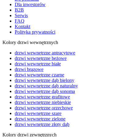
Dla inwestorów
B2B
Serwis
FAQ
Kontakt
Polityka prywatności
Kolory drzwi wewnętrznych
drzwi wewnętrzne antracytowe
drzwi wewnętrzne beżowe
drzwi wewnętrzne białe
drzwi brązowe
drzwi wewnętrzne czarne
drzwi wewnętrzne dąb bielony
drzwi wewnętrzne dąb naturalny
drzwi wewnętrzne dąb sonoma
drzwi wewnętrzne grafitowe
drzwi wewnętrzne niebieskie
drzwi wewnętrzne orzechowe
drzwi wewnętrzne szare
drzwi wewnętrzne zielone
drzwi wewnętrzne złoty dąb
Kolory drzwi zewnętrznych