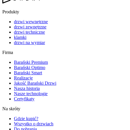
Produkty
drzwi wewnętrzne
drzwi zewnętrzne
drzwi techniczne
klamki
drzwi na wymiar
Firma
Barański Premium
Barański Optimo
Barański Smart
Realizacje
Jakość Barański Drzwi
Nasza historia
Nasze technologie
Certyfikaty
Na skróty
Gdzie kupić?
Wszystko o drzwiach
Do pobrania