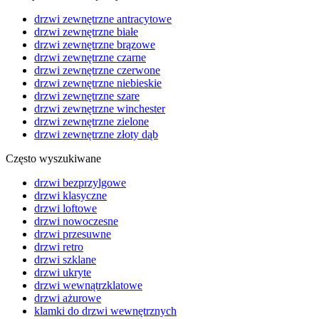
drzwi zewnętrzne antracytowe
drzwi zewnętrzne białe
drzwi zewnętrzne brązowe
drzwi zewnętrzne czarne
drzwi zewnętrzne czerwone
drzwi zewnętrzne niebieskie
drzwi zewnętrzne szare
drzwi zewnętrzne winchester
drzwi zewnętrzne zielone
drzwi zewnętrzne złoty dąb
Często wyszukiwane
drzwi bezprzylgowe
drzwi klasyczne
drzwi loftowe
drzwi nowoczesne
drzwi przesuwne
drzwi retro
drzwi szklane
drzwi ukryte
drzwi wewnątrzklatowe
drzwi ażurowe
klamki do drzwi wewnętrznych