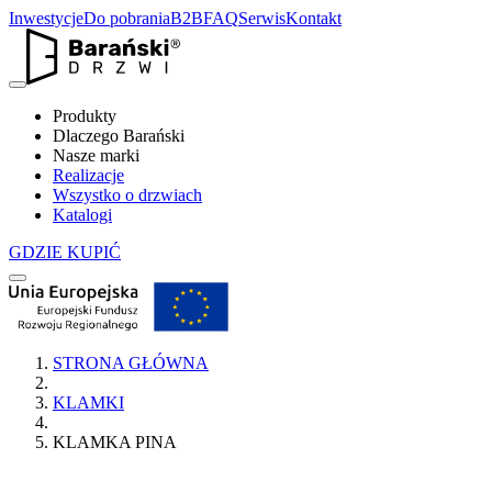
Inwestycje
Do pobrania
B2B
FAQ
Serwis
Kontakt
Produkty
Dlaczego Barański
Nasze marki
Realizacje
Wszystko o drzwiach
Katalogi
GDZIE KUPIĆ
STRONA GŁÓWNA
KLAMKI
KLAMKA PINA