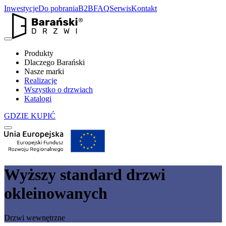
Inwestycje
Do pobrania
B2B
FAQ
Serwis
Kontakt
Produkty
Dlaczego Barański
Nasze marki
Realizacje
Wszystko o drzwiach
Katalogi
GDZIE KUPIĆ
Wyższy standard drzwi
okleinowanych
Drzwi wewnętrzne