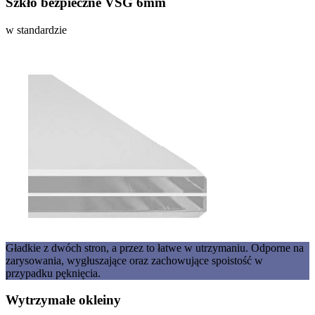
Szkło bezpieczne VSG 6mm
w standardzie
Gładkie z dwóch stron, a przez to łatwe w utrzymaniu. Odporne na
zarysowania, wygłuszające oraz zachowujące spoistość w
przypadku pęknięcia.
Wytrzymałe okleiny