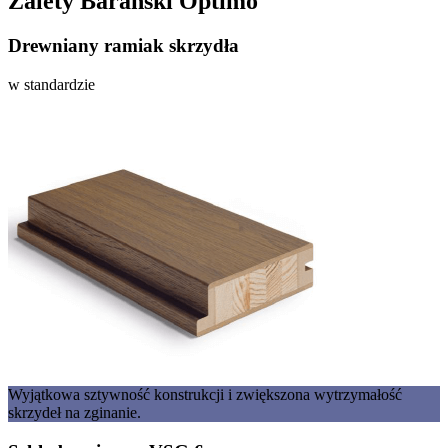
Zalety Barański Optimo
Drewniany ramiak skrzydła
w standardzie
Wyjątkowa sztywność konstrukcji i zwiększona wytrzymałość
skrzydeł na zginanie.