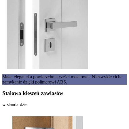
Mała, elegancka powierzchnia części metalowej. Niezwykle ciche
zamykanie dzięki polimerowi ABS.
Stalowa kieszeń zawiasów
w standardzie