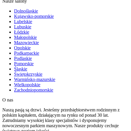
Nasze salony
Dolnośląskie
Kujawsko-pomorskie
Lubelskie
Lubuskie
Łódzkie
Małopolskie
Mazowieckie
Opolskie
Podkarpackie
Podlaskie
Pomorskie
Śląskie
Świętokrzyskie
Warmińsko-mazurskie
Wielkopolskie
Zachodniopomorskie
O nas
Naszą pasją są drzwi. Jesteśmy przedsiębiorstwem rodzinnym z
polskim kapitałem, działającym na rynku od ponad 30 lat.
Zatrudniamy wysokiej klasy specjalistów i dysponujemy
nowoczesnym parkiem maszynowym. Nasze produkty cechuje
światowy poziom jakości.