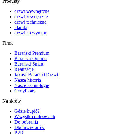
Produkty
drzwi wewnętrzne
drzwi zewnętrzne
drzwi techniczne
klamki
drzwi na wymiar
Firma
Barański Premium
Barański Optimo
Barański Smart
Realizacje
Jakość Barański Drzwi
Nasza historia
Nasze technologie
Certyfikaty
Na skróty
Gdzie kupić?
Wszystko o drzwiach
Do pobrania
Dla inwestorów
B2B