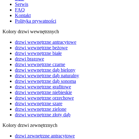
Serwis
FAQ
Kontakt
Polityka prywatności
Kolory drzwi wewnętrznych
drzwi wewnętrzne antracytowe
drzwi wewnętrzne beżowe
drzwi wewnętrzne białe
drzwi brązowe
drzwi wewnętrzne czarne
drzwi wewnętrzne dąb bielony
drzwi wewnętrzne dąb naturalny
drzwi wewnętrzne dąb sonoma
drzwi wewnętrzne grafitowe
drzwi wewnętrzne niebieskie
drzwi wewnętrzne orzechowe
drzwi wewnętrzne szare
drzwi wewnętrzne zielone
drzwi wewnętrzne złoty dąb
Kolory drzwi zewnętrznych
drzwi zewnętrzne antracytowe