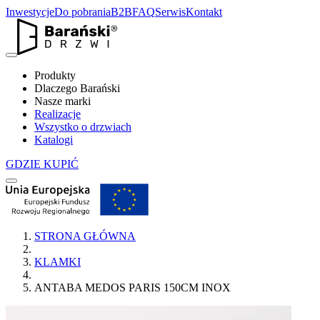
Inwestycje
Do pobrania
B2B
FAQ
Serwis
Kontakt
Produkty
Dlaczego Barański
Nasze marki
Realizacje
Wszystko o drzwiach
Katalogi
GDZIE KUPIĆ
STRONA GŁÓWNA
KLAMKI
ANTABA MEDOS PARIS 150CM INOX