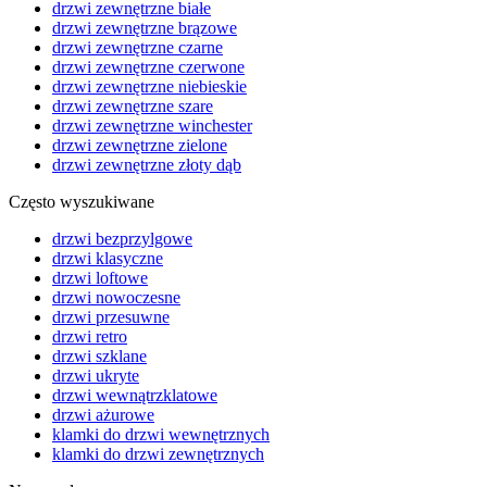
drzwi zewnętrzne białe
drzwi zewnętrzne brązowe
drzwi zewnętrzne czarne
drzwi zewnętrzne czerwone
drzwi zewnętrzne niebieskie
drzwi zewnętrzne szare
drzwi zewnętrzne winchester
drzwi zewnętrzne zielone
drzwi zewnętrzne złoty dąb
Często wyszukiwane
drzwi bezprzylgowe
drzwi klasyczne
drzwi loftowe
drzwi nowoczesne
drzwi przesuwne
drzwi retro
drzwi szklane
drzwi ukryte
drzwi wewnątrzklatowe
drzwi ażurowe
klamki do drzwi wewnętrznych
klamki do drzwi zewnętrznych