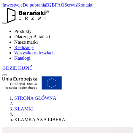
Inwestycje
Do pobrania
B2B
FAQ
Serwis
Kontakt
Produkty
Dlaczego Barański
Nasze marki
Realizacje
Wszystko o drzwiach
Katalogi
GDZIE KUPIĆ
STRONA GŁÓWNA
KLAMKI
KLAMKA AXA LIBERA