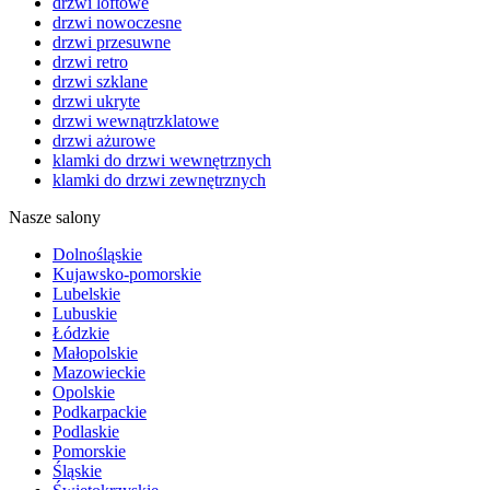
drzwi loftowe
drzwi nowoczesne
drzwi przesuwne
drzwi retro
drzwi szklane
drzwi ukryte
drzwi wewnątrzklatowe
drzwi ażurowe
klamki do drzwi wewnętrznych
klamki do drzwi zewnętrznych
Nasze salony
Dolnośląskie
Kujawsko-pomorskie
Lubelskie
Lubuskie
Łódzkie
Małopolskie
Mazowieckie
Opolskie
Podkarpackie
Podlaskie
Pomorskie
Śląskie