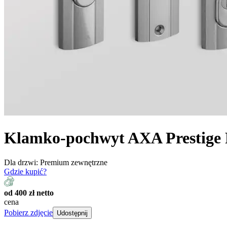
Klamko-pochwyt AXA Prestige 
Dla drzwi:
Premium zewnętrzne
Gdzie kupić?
od 400 zł netto
cena
Pobierz zdjęcie
Udostępnij