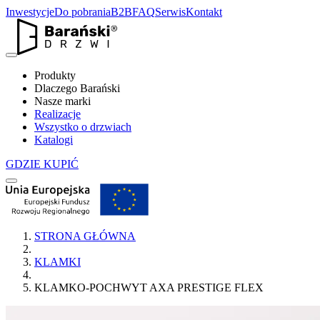
Inwestycje
Do pobrania
B2B
FAQ
Serwis
Kontakt
Produkty
Dlaczego Barański
Nasze marki
Realizacje
Wszystko o drzwiach
Katalogi
GDZIE KUPIĆ
STRONA GŁÓWNA
KLAMKI
KLAMKO-POCHWYT AXA PRESTIGE FLEX