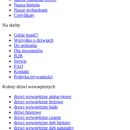
Nasza historia
Nasze technologie
Certyfikaty
Na skróty
Gdzie kupić?
Wszystko o drzwiach
Do pobrania
Dla inwestorów
B2B
Serwis
FAQ
Kontakt
Polityka prywatności
Kolory drzwi wewnętrznych
drzwi wewnętrzne antracytowe
drzwi wewnętrzne beżowe
drzwi wewnętrzne białe
drzwi brązowe
drzwi wewnętrzne czarne
drzwi wewnętrzne dąb bielony
drzwi wewnętrzne dąb naturalny