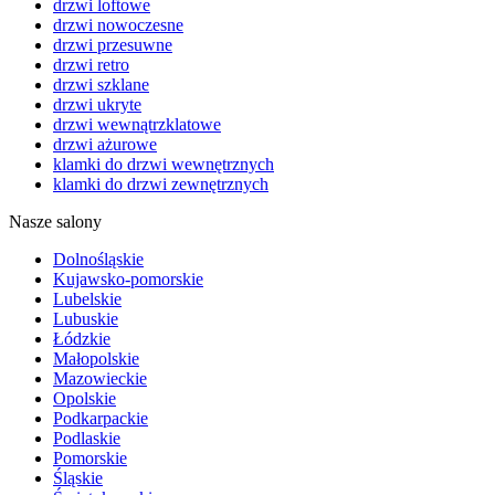
drzwi loftowe
drzwi nowoczesne
drzwi przesuwne
drzwi retro
drzwi szklane
drzwi ukryte
drzwi wewnątrzklatowe
drzwi ażurowe
klamki do drzwi wewnętrznych
klamki do drzwi zewnętrznych
Nasze salony
Dolnośląskie
Kujawsko-pomorskie
Lubelskie
Lubuskie
Łódzkie
Małopolskie
Mazowieckie
Opolskie
Podkarpackie
Podlaskie
Pomorskie
Śląskie