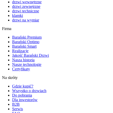
drzwi wewnętrzne
drzwi zewnętrzne
drzwi techniczne
klamki
drzwi na wymiar
Firma
Barański Premium
Barański Optimo
Barański Smart
Realizacje
Jakość Barański Drzwi
Nasza historia
Nasze technologie
Certyfikaty
Na skróty
Gdzie kupić?
Wszystko o drzwiach
Do pobrania
Dla inwestorów
B2B
Serwis