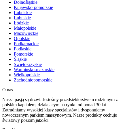
Dolnośląskie
Kujawsko-pomorskie
Lubelskie
Lubuskie
Łódzkie
Małopolskie
Mazowieckie
Opolskie
Podkarpackie
Podlaskie
Pomorskie
Śląskie
Świętokrzyskie
Warmińsko-mazurskie
Wielkopolskie
Zachodniopomorskie
O nas
Naszą pasją są drzwi. Jesteśmy przedsiębiorstwem rodzinnym z
polskim kapitałem, działającym na rynku od ponad 30 lat.
Zatrudniamy wysokiej klasy specjalistów i dysponujemy
nowoczesnym parkiem maszynowym. Nasze produkty cechuje
światowy poziom jakości.