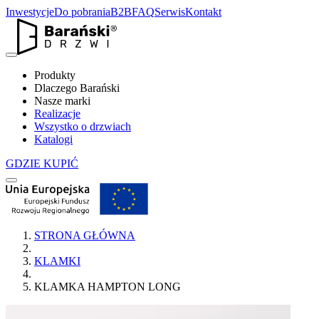
Inwestycje
Do pobrania
B2B
FAQ
Serwis
Kontakt
Produkty
Dlaczego Barański
Nasze marki
Realizacje
Wszystko o drzwiach
Katalogi
GDZIE KUPIĆ
STRONA GŁÓWNA
KLAMKI
KLAMKA HAMPTON LONG