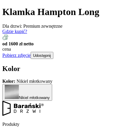
Klamka Hampton Long
Dla drzwi:
Premium zewnętrzne
Gdzie kupić?
od 1600 zł netto
cena
Pobierz zdjęcie
Udostępnij
Kolor
Kolor:
Nikiel młotkowany
Nikiel młotkowany
Produkty