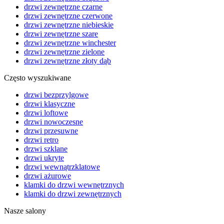
drzwi zewnętrzne czarne
drzwi zewnętrzne czerwone
drzwi zewnętrzne niebieskie
drzwi zewnętrzne szare
drzwi zewnętrzne winchester
drzwi zewnętrzne zielone
drzwi zewnętrzne złoty dąb
Często wyszukiwane
drzwi bezprzylgowe
drzwi klasyczne
drzwi loftowe
drzwi nowoczesne
drzwi przesuwne
drzwi retro
drzwi szklane
drzwi ukryte
drzwi wewnątrzklatowe
drzwi ażurowe
klamki do drzwi wewnętrznych
klamki do drzwi zewnętrznych
Nasze salony