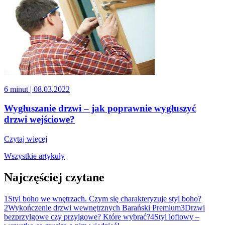
6 minut
| 08.03.2022
Wygłuszanie drzwi – jak poprawnie wygłuszyć
drzwi wejściowe?
Czytaj więcej
Wszystkie artykuły
Najczęściej czytane
1
Styl boho we wnętrzach. Czym się charakteryzuje styl boho?
2
Wykończenie drzwi wewnętrznych Barański Premium
3
Drzwi
bezprzylgowe czy przylgowe? Które wybrać?
4
Styl loftowy –