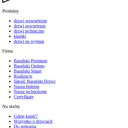
Produkty
drzwi wewnętrzne
drzwi zewnętrzne
drzwi techniczne
klamki
drzwi na wymiar
Firma
Barański Premium
Barański Optimo
Barański Smart
Realizacje
Jakość Barański Drzwi
Nasza historia
Nasze technologie
Certyfikaty
Na skróty
Gdzie kupić?
Wszystko o drzwiach
Do pobrania