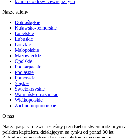
klamki do drzwi zewnętrznych
Nasze salony
Dolnośląskie
Kujawsko-pomorskie
Lubelskie
Lubuskie
Łódzkie
Małopolskie
Mazowieckie
Opolskie
Podkarpackie
Podlaskie
Pomorskie
Śląskie
Świętokrzyskie
Warmińsko-mazurskie
Wielkopolskie
Zachodniopomorskie
O nas
Naszą pasją są drzwi. Jesteśmy przedsiębiorstwem rodzinnym z
polskim kapitałem, działającym na rynku od ponad 30 lat.
Zatrudniamy wysokiej klasy specjalistów i dysponujemy