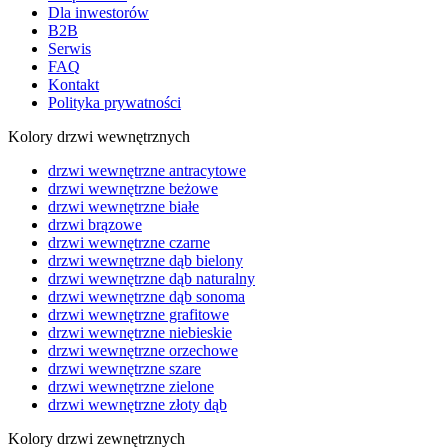
Dla inwestorów
B2B
Serwis
FAQ
Kontakt
Polityka prywatności
Kolory drzwi wewnętrznych
drzwi wewnętrzne antracytowe
drzwi wewnętrzne beżowe
drzwi wewnętrzne białe
drzwi brązowe
drzwi wewnętrzne czarne
drzwi wewnętrzne dąb bielony
drzwi wewnętrzne dąb naturalny
drzwi wewnętrzne dąb sonoma
drzwi wewnętrzne grafitowe
drzwi wewnętrzne niebieskie
drzwi wewnętrzne orzechowe
drzwi wewnętrzne szare
drzwi wewnętrzne zielone
drzwi wewnętrzne złoty dąb
Kolory drzwi zewnętrznych