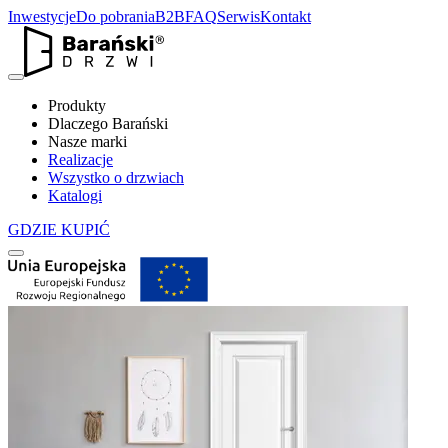
Inwestycje
Do pobrania
B2B
FAQ
Serwis
Kontakt
Produkty
Dlaczego Barański
Nasze marki
Realizacje
Wszystko o drzwiach
Katalogi
GDZIE KUPIĆ