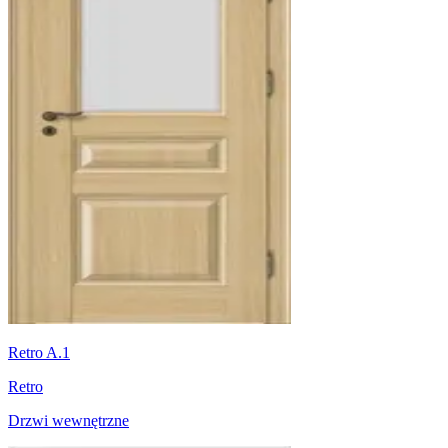
Retro A.1
Retro
Drzwi wewnętrzne