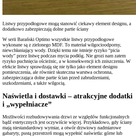
Listwy przypodłogowe mogą stanowić ciekawy element designu, a
dodatkowo zabezpieczają dolne partie ściany
W serii Barański Optimo wszystkie listwy przypodłogowe
wykonane są z zielonego MDF. To materiał wilgocioodporny,
niewchłaniający wody. Dzięki temu nie istnieje ryzyko “picia
wody” przez listwę podczas mycia podłóg. Nie grozi nam zatem
ryzyko puchnięcia ościeżnic, a w konsekwencji ich zniszczenia. W
efekcie listwy sprawdzają się nie tylko jako element designu
pomieszczenia, ale również skuteczna warstwa ochronna,
zabezpieczająca dolne partie ścian przed zabrudzeniami,
uszkodzeniami, a także wilgocią.
Naświetla i dostawki – atrakcyjne dodatki
i „wypełniacze”
Możliwości rozbudowywania drzwi ze względów funkcjonalnych
bądź estetycznych jest oczywiście więcej. Przykładowo, gdy ściany
mają niestandardowy wymiar, a otwór drzwiowy nadmiarowe
gabaryty, pustą przestrzeń mogą wypełnić naświetla: górne lub