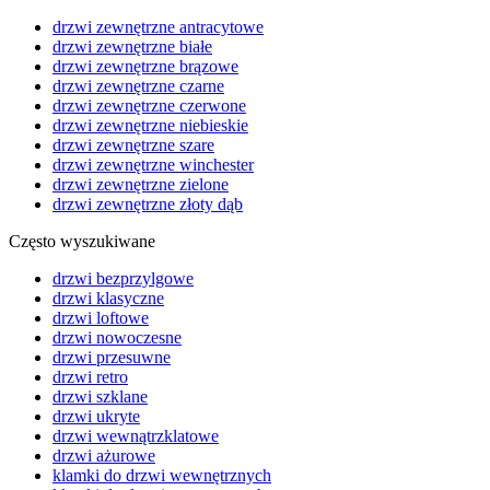
drzwi zewnętrzne antracytowe
drzwi zewnętrzne białe
drzwi zewnętrzne brązowe
drzwi zewnętrzne czarne
drzwi zewnętrzne czerwone
drzwi zewnętrzne niebieskie
drzwi zewnętrzne szare
drzwi zewnętrzne winchester
drzwi zewnętrzne zielone
drzwi zewnętrzne złoty dąb
Często wyszukiwane
drzwi bezprzylgowe
drzwi klasyczne
drzwi loftowe
drzwi nowoczesne
drzwi przesuwne
drzwi retro
drzwi szklane
drzwi ukryte
drzwi wewnątrzklatowe
drzwi ażurowe
klamki do drzwi wewnętrznych