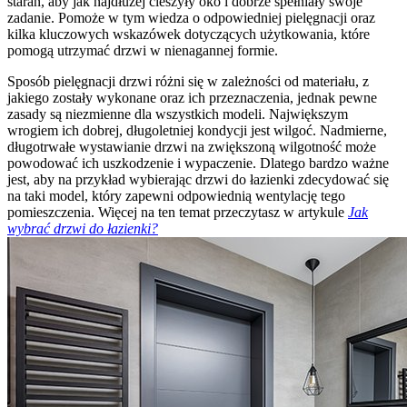
starań, aby jak najdłużej cieszyły oko i dobrze spełniały swoje
zadanie. Pomoże w tym wiedza o odpowiedniej pielęgnacji oraz
kilka kluczowych wskazówek dotyczących użytkowania, które
pomogą utrzymać drzwi w nienagannej formie.
Sposób pielęgnacji drzwi różni się w zależności od materiału, z
jakiego zostały wykonane oraz ich przeznaczenia, jednak pewne
zasady są niezmienne dla wszystkich modeli. Największym
wrogiem ich dobrej, długoletniej kondycji jest wilgoć. Nadmierne,
długotrwałe wystawianie drzwi na zwiększoną wilgotność może
powodować ich uszkodzenie i wypaczenie. Dlatego bardzo ważne
jest, aby na przykład wybierając drzwi do łazienki zdecydować się
na taki model, który zapewni odpowiednią wentylację tego
pomieszczenia. Więcej na ten temat przeczytasz w artykule
Jak
wybrać drzwi do łazienki?