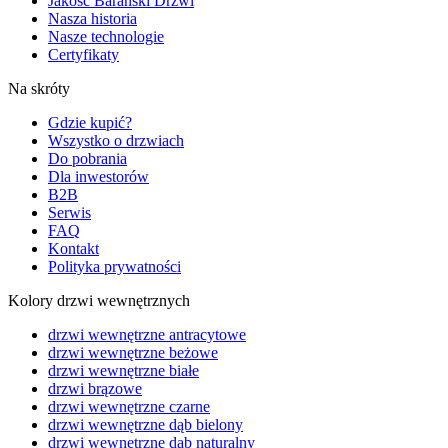
Jakość Barański Drzwi
Nasza historia
Nasze technologie
Certyfikaty
Na skróty
Gdzie kupić?
Wszystko o drzwiach
Do pobrania
Dla inwestorów
B2B
Serwis
FAQ
Kontakt
Polityka prywatności
Kolory drzwi wewnętrznych
drzwi wewnętrzne antracytowe
drzwi wewnętrzne beżowe
drzwi wewnętrzne białe
drzwi brązowe
drzwi wewnętrzne czarne
drzwi wewnętrzne dąb bielony
drzwi wewnętrzne dąb naturalny