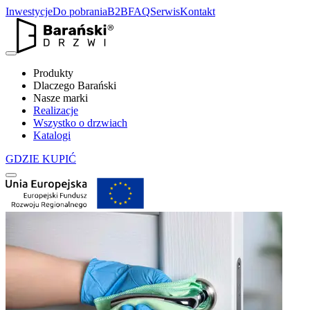
Inwestycje
Do pobrania
B2B
FAQ
Serwis
Kontakt
Produkty
Dlaczego Barański
Nasze marki
Realizacje
Wszystko o drzwiach
Katalogi
GDZIE KUPIĆ