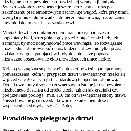
niezbędne jest zapewnienie odpowiedniej wentylacji budynku.
Świeżo wykończone wnętrze jeszcze przez pewien czas po
zakończeniu prac remontowych zachowuje wilgoć, która przy braku
wentylacji może doprowadzić do pęcznienia drewna, uszkodzenia
powłoki lakierniczej i niszczenia drzwi.
Montaż drzwi przed ukończeniem prac mokrych to często
popełniany błąd, szczególnie gdy przed zimą chce się budynek
zamknąć, by móc kontynuować prace wewnątrz. To rozwiązanie
może jednak doprowadzić do uszkodzenia drzwi nie tylko przez
działanie wilgoci panującej w budynku, ale także poprzez
nieuważne postępowanie ekip prowadzących prace mokre.
Kolejną ważną kwestią jest zadbanie o odpowiednią temperaturę
pomieszczenia, która w przypadku drzwi wewnętrznych mieści się
w przedziale 20-25°C i jest standardową temperaturą domową.
Dodatkowo, przy drzwiach zewnętrznych istotne jest zapewnienie
niezbędnego dystansu od źródeł ciepła, takich jak grzejniki czy
podgrzewana podłoga - min. 150 cm od wewnętrznej strony drzwi.
Niezachowanie go może skutkować uszkodzeniem drzwi -
wypaczeniem skrzydła czy ościeżnicy.
Prawidłowa pielęgnacja drzwi
Pierwszą i najważniejszą zasadą jest w tym wypadku unikanie