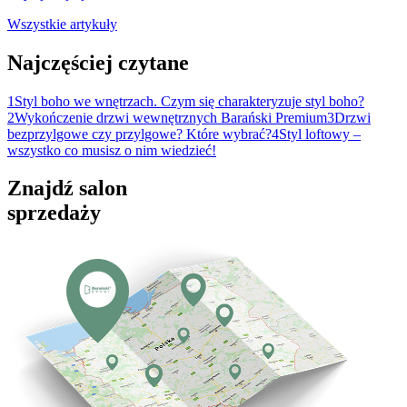
Wszystkie artykuły
Najczęściej czytane
1
Styl boho we wnętrzach. Czym się charakteryzuje styl boho?
2
Wykończenie drzwi wewnętrznych Barański Premium
3
Drzwi
bezprzylgowe czy przylgowe? Które wybrać?
4
Styl loftowy –
wszystko co musisz o nim wiedzieć!
Znajdź salon
sprzedaży