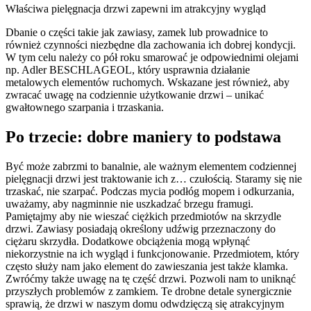
Właściwa pielęgnacja drzwi zapewni im atrakcyjny wygląd
Dbanie o części takie jak zawiasy, zamek lub prowadnice to
również czynności niezbędne dla zachowania ich dobrej kondycji.
W tym celu należy co pół roku smarować je odpowiednimi olejami
np. Adler BESCHLAGEOL, który usprawnia działanie
metalowych elementów ruchomych. Wskazane jest również, aby
zwracać uwagę na codziennie użytkowanie drzwi – unikać
gwałtownego szarpania i trzaskania.
Po trzecie: dobre maniery to podstawa
Być może zabrzmi to banalnie, ale ważnym elementem codziennej
pielęgnacji drzwi jest traktowanie ich z… czułością. Staramy się nie
trzaskać, nie szarpać. Podczas mycia podłóg mopem i odkurzania,
uważamy, aby nagminnie nie uszkadzać brzegu framugi.
Pamiętajmy aby nie wieszać ciężkich przedmiotów na skrzydle
drzwi. Zawiasy posiadają określony udźwig przeznaczony do
ciężaru skrzydła. Dodatkowe obciążenia mogą wpłynąć
niekorzystnie na ich wygląd i funkcjonowanie. Przedmiotem, który
często służy nam jako element do zawieszania jest także klamka.
Zwróćmy także uwagę na tę część drzwi. Pozwoli nam to uniknąć
przyszłych problemów z zamkiem. Te drobne detale synergicznie
sprawią, że drzwi w naszym domu odwdzięczą się atrakcyjnym