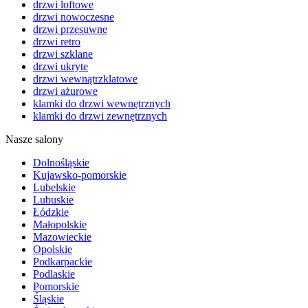
drzwi loftowe
drzwi nowoczesne
drzwi przesuwne
drzwi retro
drzwi szklane
drzwi ukryte
drzwi wewnątrzklatowe
drzwi ażurowe
klamki do drzwi wewnętrznych
klamki do drzwi zewnętrznych
Nasze salony
Dolnośląskie
Kujawsko-pomorskie
Lubelskie
Lubuskie
Łódzkie
Małopolskie
Mazowieckie
Opolskie
Podkarpackie
Podlaskie
Pomorskie
Śląskie