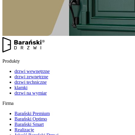
Produkty
drzwi wewnętrzne
drzwi zewnętrzne
drzwi techniczne
klamki
drzwi na wymiar
Firma
Barański Premium
Barański Optimo
Barański Smart
Realizacje