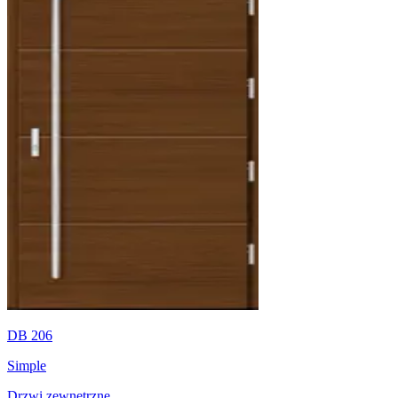
DB 206
Simple
Drzwi zewnętrzne