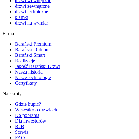
drzwi wewnętrzne
drzwi zewnętrzne
drzwi techniczne
klamki
drzwi na wymiar
Firma
Barański Premium
Barański Optimo
Barański Smart
Realizacje
Jakość Barański Drzwi
Nasza historia
Nasze technologie
Certyfikaty
Na skróty
Gdzie kupić?
Wszystko o drzwiach
Do pobrania
Dla inwestorów
B2B
Serwis
FAQ