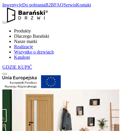
Inwestycje
Do pobrania
B2B
FAQ
Serwis
Kontakt
Produkty
Dlaczego Barański
Nasze marki
Realizacje
Wszystko o drzwiach
Katalogi
GDZIE KUPIĆ