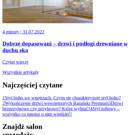
4 minuty
| 31.07.2022
Dobrze dopasowani – drzwi i podłogi drewniane w
duchu eko
Czytaj więcej
Wszystkie artykuły
Najczęściej czytane
1
Styl boho we wnętrzach. Czym się charakteryzuje styl boho?
2
Wykończenie drzwi wewnętrznych Barański Premium
3
Drzwi
bezprzylgowe czy przylgowe? Które wybrać?
4
Styl loftowy –
wszystko co musisz o nim wiedzieć!
Znajdź salon
sprzedaży