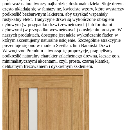
ponieważ natura tworzy najbardziej doskonałe dzieła. Słoje drewna
często układają się w fantazyjne, kwieciste wzory, które wystarczy
podkreślić bezbarwnym lakierem, aby uzyskać wspaniały,
rustykalny efekt. Tradycyjne drzwi są wykończone obłogiem
dębowym (w przypadku drzwi zewnętrznych) lub fornirami
dębowymi (w przypadku wewnętrznych) o usłojeniu prostym. W
naszych produktach, dostępne jest także wykończenie flader, w
którym akcentujemy naturalne usłojenie. Szczególnie atrakcyjnie
prezentuje się ono w modelu Sevilla z linii Barański Drzwi
Wewnętrzne Premium – tworząc tę propozycję, pragnęliśmy
podkreślić naturalny charakter szlachetnego drewna, łącząc go z
minimalistycznymi akcentami, czyli prosta, czarną klamką,
delikatnym frezowaniem i dyskretnym szkleniem.