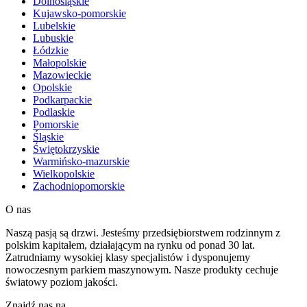
Dolnośląskie
Kujawsko-pomorskie
Lubelskie
Lubuskie
Łódzkie
Małopolskie
Mazowieckie
Opolskie
Podkarpackie
Podlaskie
Pomorskie
Śląskie
Świętokrzyskie
Warmińsko-mazurskie
Wielkopolskie
Zachodniopomorskie
O nas
Naszą pasją są drzwi. Jesteśmy przedsiębiorstwem rodzinnym z
polskim kapitałem, działającym na rynku od ponad 30 lat.
Zatrudniamy wysokiej klasy specjalistów i dysponujemy
nowoczesnym parkiem maszynowym. Nasze produkty cechuje
światowy poziom jakości.
Znajdź nas na