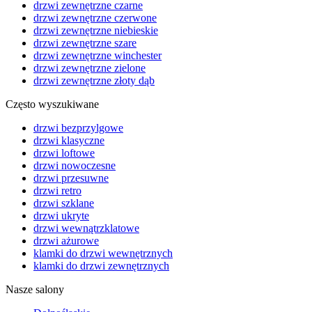
drzwi zewnętrzne czarne
drzwi zewnętrzne czerwone
drzwi zewnętrzne niebieskie
drzwi zewnętrzne szare
drzwi zewnętrzne winchester
drzwi zewnętrzne zielone
drzwi zewnętrzne złoty dąb
Często wyszukiwane
drzwi bezprzylgowe
drzwi klasyczne
drzwi loftowe
drzwi nowoczesne
drzwi przesuwne
drzwi retro
drzwi szklane
drzwi ukryte
drzwi wewnątrzklatowe
drzwi ażurowe
klamki do drzwi wewnętrznych
klamki do drzwi zewnętrznych
Nasze salony