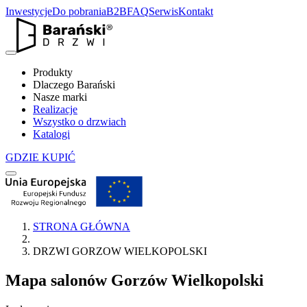
Inwestycje
Do pobrania
B2B
FAQ
Serwis
Kontakt
Produkty
Dlaczego Barański
Nasze marki
Realizacje
Wszystko o drzwiach
Katalogi
GDZIE KUPIĆ
STRONA GŁÓWNA
DRZWI GORZOW WIELKOPOLSKI
Mapa salonów
Gorzów Wielkopolski