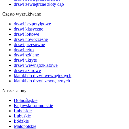
drzwi zewnętrzne złoty dąb
Często wyszukiwane
drzwi bezprzylgowe
drzwi klasyczne
drzwi loftowe
drzwi nowoczesne
drzwi przesuwne
drzwi retro
drzwi szklane
drzwi ukryte
drzwi wewnątrzklatowe
drzwi ażurowe
klamki do drzwi wewnętrznych
klamki do drzwi zewnętrznych
Nasze salony
Dolnośląskie
Kujawsko-pomorskie
Lubelskie
Lubuskie
Łódzkie
Małopolskie