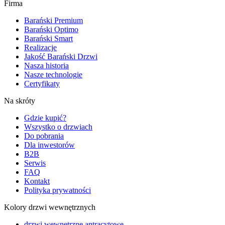
Firma
Barański Premium
Barański Optimo
Barański Smart
Realizacje
Jakość Barański Drzwi
Nasza historia
Nasze technologie
Certyfikaty
Na skróty
Gdzie kupić?
Wszystko o drzwiach
Do pobrania
Dla inwestorów
B2B
Serwis
FAQ
Kontakt
Polityka prywatności
Kolory drzwi wewnętrznych
drzwi wewnętrzne antracytowe