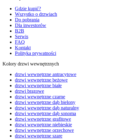
Gdzie kupić?
Wszystko o drzwiach
Do pobrania
Dla inwestorów
B2B
Serwis
FAQ
Kontakt
Polityka prywatności
Kolory drzwi wewnętrznych
drzwi wewnętrzne antracytowe
drzwi wewnętrzne beżowe
drzwi wewnętrzne białe
drzwi brązowe
drzwi wewnętrzne czarne
drzwi wewnętrzne dąb bielony
drzwi wewnętrzne dąb naturalny
drzwi wewnętrzne dąb sonoma
drzwi wewnętrzne grafitowe
drzwi wewnętrzne niebieskie
drzwi wewnętrzne orzechowe
drzwi wewnętrzne szare