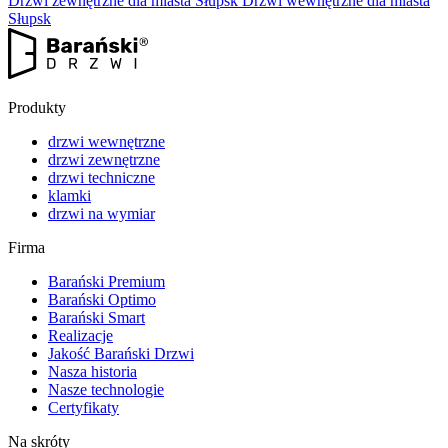
Drzwi zewnętrzne dla miasta Słupsk
Drzwi wewnętrzne dla miasta
Słupsk
Produkty
drzwi wewnętrzne
drzwi zewnętrzne
drzwi techniczne
klamki
drzwi na wymiar
Firma
Barański Premium
Barański Optimo
Barański Smart
Realizacje
Jakość Barański Drzwi
Nasza historia
Nasze technologie
Certyfikaty
Na skróty