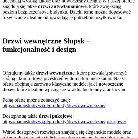
doceniają wysoką jakość oraz nowoczesny design. W naszej ofercie
znajdują się także
drzwi antywłamaniowe
, które zwiększają
poziom bezpieczeństwa budynku. Dzięki temu można dopasować
rozwiązanie idealnie odpowiadające potrzebom użytkownika.
Drzwi wewnętrzne Słupsk –
funkcjonalność i design
Oferujemy także
drzwi wewnętrzne
, które pozwalają stworzyć
spójną i komfortową przestrzeń w domu lub mieszkaniu. Nasza
oferta obejmuje zarówno klasyczne modele, jak i
nowoczesne
drzwi
, które idealnie wpisują się w aktualne trendy aranżacyjne.
Pełną ofertę można zobaczyć tutaj:
https://baranskidrzwi.pl/produkty/drzwi-wewnetrzne/
Dostępne są także
drzwi pokojowe
:
https://baranskidrzwi.pl/produkty/drzwi-wewnetrzne/pokojowe/
Wśród dostępnych rozwiązań znajdują się eleganckie modele oraz
różnorodne warianty stylistyczne dopasowane do współczesnych