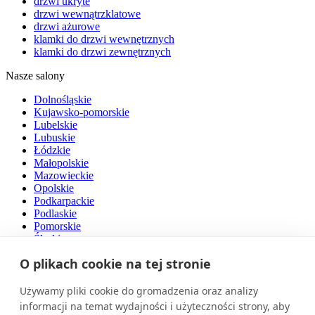
drzwi ukryte
drzwi wewnątrzklatowe
drzwi ażurowe
klamki do drzwi wewnętrznych
klamki do drzwi zewnętrznych
Nasze salony
Dolnośląskie
Kujawsko-pomorskie
Lubelskie
Lubuskie
Łódzkie
Małopolskie
Mazowieckie
Opolskie
Podkarpackie
Podlaskie
Pomorskie
Śląskie
Świętokrzyskie
O plikach cookie na tej stronie
Warmińsko-mazurskie
Wielkopolskie
Zachodniopomorskie
Używamy pliki cookie do gromadzenia oraz analizy
informacji na temat wydajności i użyteczności strony, aby
O nas