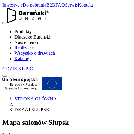
Inwestycje
Do pobrania
B2B
FAQ
Serwis
Kontakt
Produkty
Dlaczego Barański
Nasze marki
Realizacje
Wszystko o drzwiach
Katalogi
GDZIE KUPIĆ
STRONA GŁÓWNA
DRZWI SLUPSK
Mapa salonów
Słupsk