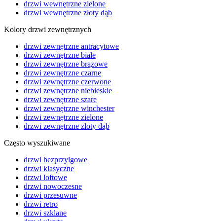
drzwi wewnętrzne zielone
drzwi wewnętrzne złoty dąb
Kolory drzwi zewnętrznych
drzwi zewnętrzne antracytowe
drzwi zewnętrzne białe
drzwi zewnętrzne brązowe
drzwi zewnętrzne czarne
drzwi zewnętrzne czerwone
drzwi zewnętrzne niebieskie
drzwi zewnętrzne szare
drzwi zewnętrzne winchester
drzwi zewnętrzne zielone
drzwi zewnętrzne złoty dąb
Często wyszukiwane
drzwi bezprzylgowe
drzwi klasyczne
drzwi loftowe
drzwi nowoczesne
drzwi przesuwne
drzwi retro
drzwi szklane