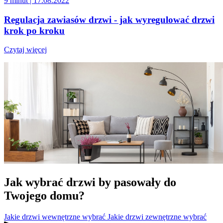
9 minut
| 17.08.2022
Regulacja zawiasów drzwi - jak wyregulować drzwi
krok po kroku
Czytaj więcej
Jak wybrać drzwi by pasowały do
Twojego domu?
Jakie drzwi wewnętrzne wybrać
Jakie drzwi zewnętrzne wybrać