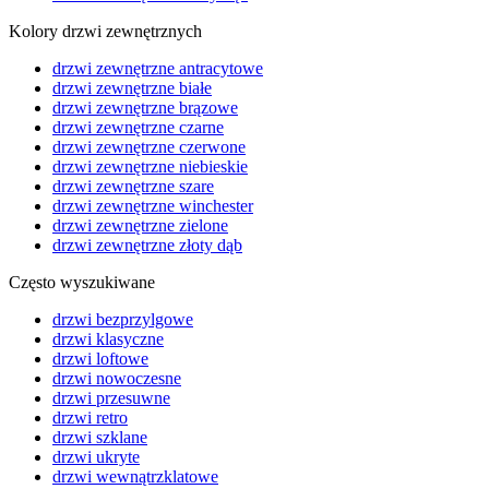
Kolory drzwi zewnętrznych
drzwi zewnętrzne antracytowe
drzwi zewnętrzne białe
drzwi zewnętrzne brązowe
drzwi zewnętrzne czarne
drzwi zewnętrzne czerwone
drzwi zewnętrzne niebieskie
drzwi zewnętrzne szare
drzwi zewnętrzne winchester
drzwi zewnętrzne zielone
drzwi zewnętrzne złoty dąb
Często wyszukiwane
drzwi bezprzylgowe
drzwi klasyczne
drzwi loftowe
drzwi nowoczesne
drzwi przesuwne
drzwi retro
drzwi szklane
drzwi ukryte
drzwi wewnątrzklatowe