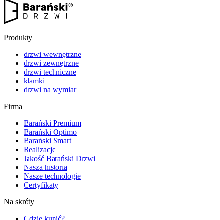
Produkty
drzwi wewnętrzne
drzwi zewnętrzne
drzwi techniczne
klamki
drzwi na wymiar
Firma
Barański Premium
Barański Optimo
Barański Smart
Realizacje
Jakość Barański Drzwi
Nasza historia
Nasze technologie
Certyfikaty
Na skróty
Gdzie kupić?