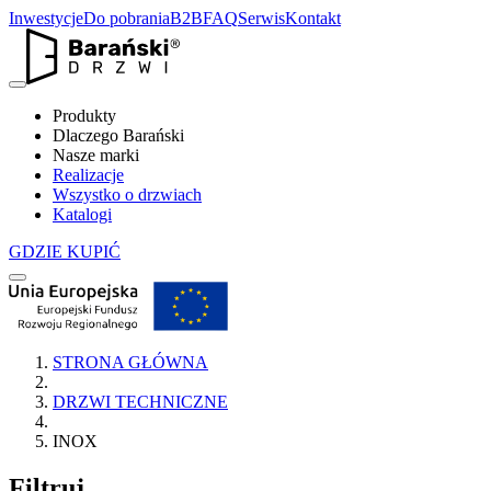
Inwestycje
Do pobrania
B2B
FAQ
Serwis
Kontakt
Produkty
Dlaczego Barański
Nasze marki
Realizacje
Wszystko o drzwiach
Katalogi
GDZIE KUPIĆ
STRONA GŁÓWNA
DRZWI TECHNICZNE
INOX
Filtruj