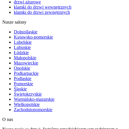
drzwi ażurowe
klamki do drzwi wewnętrznych
klamki do drzwi zewnętrznych
Nasze salony
Dolnośląskie
Kujawsko-pomorskie
Lubelskie
Lubuskie
Łódzkie
Małopolskie
Mazowieckie
Opolskie
Podkarpackie
Podlaskie
Pomorskie
Śląskie
Świętokrzyskie
Warmińsko-mazurskie
Wielkopolskie
Zachodniopomorskie
O nas