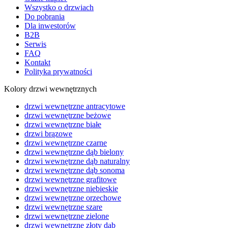
Wszystko o drzwiach
Do pobrania
Dla inwestorów
B2B
Serwis
FAQ
Kontakt
Polityka prywatności
Kolory drzwi wewnętrznych
drzwi wewnętrzne antracytowe
drzwi wewnętrzne beżowe
drzwi wewnętrzne białe
drzwi brązowe
drzwi wewnętrzne czarne
drzwi wewnętrzne dąb bielony
drzwi wewnętrzne dąb naturalny
drzwi wewnętrzne dąb sonoma
drzwi wewnętrzne grafitowe
drzwi wewnętrzne niebieskie
drzwi wewnętrzne orzechowe
drzwi wewnętrzne szare
drzwi wewnętrzne zielone
drzwi wewnętrzne złoty dąb