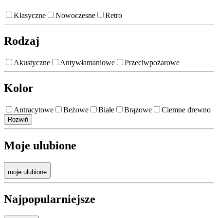
Klasyczne
Nowoczesne
Retro
Rodzaj
Akustyczne
Antywłamaniowe
Przeciwpożarowe
Kolor
Antracytowe
Beżowe
Białe
Brązowe
Ciemne drewno
Rozwiń
Moje ulubione
moje ulubione
Najpopularniejsze