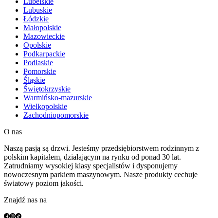
Lubelskie
Lubuskie
Łódzkie
Małopolskie
Mazowieckie
Opolskie
Podkarpackie
Podlaskie
Pomorskie
Śląskie
Świętokrzyskie
Warmińsko-mazurskie
Wielkopolskie
Zachodniopomorskie
O nas
Naszą pasją są drzwi. Jesteśmy przedsiębiorstwem rodzinnym z
polskim kapitałem, działającym na rynku od ponad 30 lat.
Zatrudniamy wysokiej klasy specjalistów i dysponujemy
nowoczesnym parkiem maszynowym. Nasze produkty cechuje
światowy poziom jakości.
Znajdź nas na