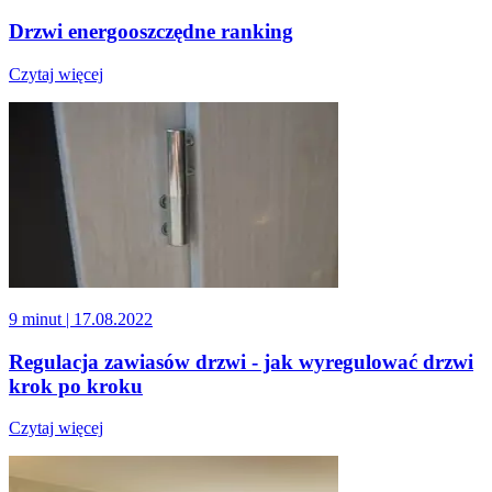
Drzwi energooszczędne ranking
Czytaj więcej
9 minut
| 17.08.2022
Regulacja zawiasów drzwi - jak wyregulować drzwi
krok po kroku
Czytaj więcej