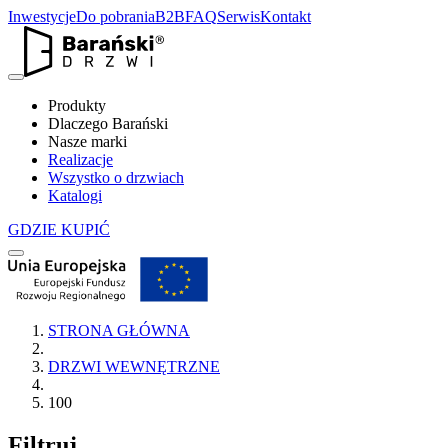
Inwestycje
Do pobrania
B2B
FAQ
Serwis
Kontakt
Produkty
Dlaczego Barański
Nasze marki
Realizacje
Wszystko o drzwiach
Katalogi
GDZIE KUPIĆ
STRONA GŁÓWNA
DRZWI WEWNĘTRZNE
100
Filtruj