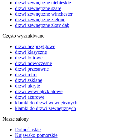
drzwi zewnętrzne niebieskie
drzwi zewnętrzne szare
drzwi zewnętrzne winchester
drzwi zewnętrzne zielone
drzwi zewnętrzne złoty dąb
Często wyszukiwane
drzwi bezprzylgowe
drzwi klasyczne
drzwi loftowe
drzwi nowoczesne
drzwi przesuwne
drzwi retro
drzwi szklane
drzwi ukryte
drzwi wewnątrzklatowe
drzwi ażurowe
klamki do drzwi wewnętrznych
klamki do drzwi zewnętrznych
Nasze salony
Dolnośląskie
Kujawsko-pomorskie