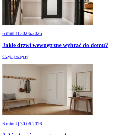
6 minut
| 30.06.2026
Jakie drzwi wewnętrzne wybrać do domu?
Czytaj więcej
6 minut
| 30.06.2026