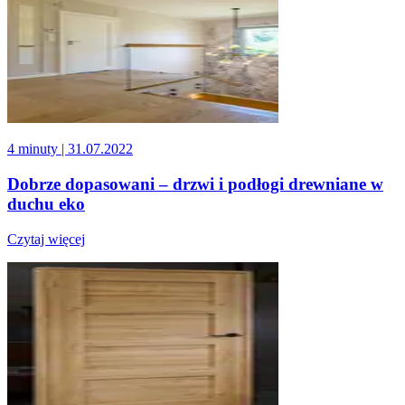
4 minuty
| 31.07.2022
Dobrze dopasowani – drzwi i podłogi drewniane w
duchu eko
Czytaj więcej