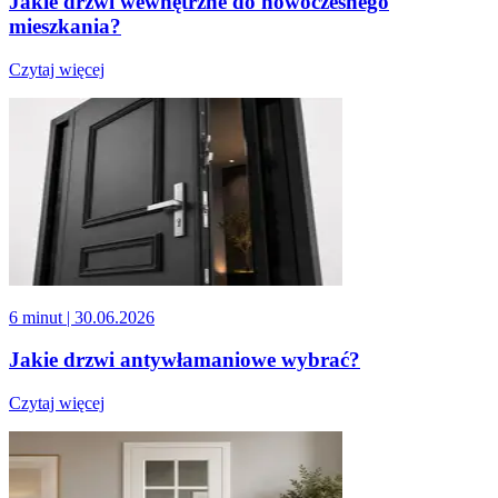
Jakie drzwi wewnętrzne do nowoczesnego
mieszkania?
Czytaj więcej
6 minut
| 30.06.2026
Jakie drzwi antywłamaniowe wybrać?
Czytaj więcej