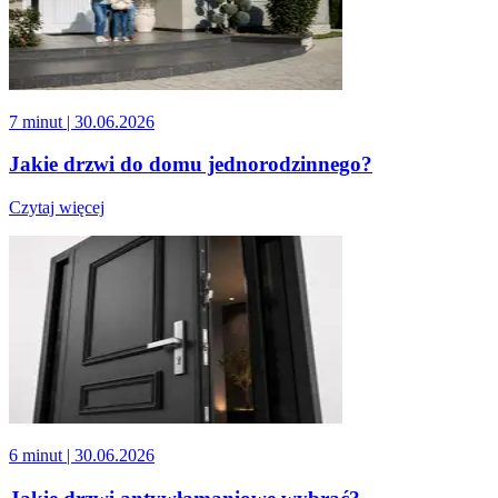
7 minut
| 30.06.2026
Jakie drzwi do domu jednorodzinnego?
Czytaj więcej
6 minut
| 30.06.2026