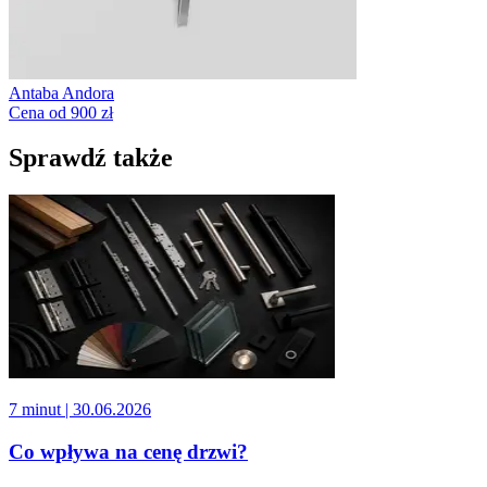
Antaba Andora
Cena od 900 zł
Sprawdź także
7 minut
| 30.06.2026
Co wpływa na cenę drzwi?