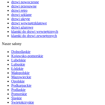
drzwi nowoczesne
drzwi przesuwne
drzwi retro
drzwi szklane
drzwi ukryte
drzwi wewnątrzklatowe
drzwi ażurowe
klamki do drzwi wewnętrznych
klamki do drzwi zewnętrznych
Nasze salony
Dolnośląskie
Kujawsko-pomorskie
Lubelskie
Lubuskie
Łódzkie
Małopolskie
Mazowieckie
Opolskie
Podkarpackie
Podlaskie
Pomorskie
Śląskie
Świętokrzyskie