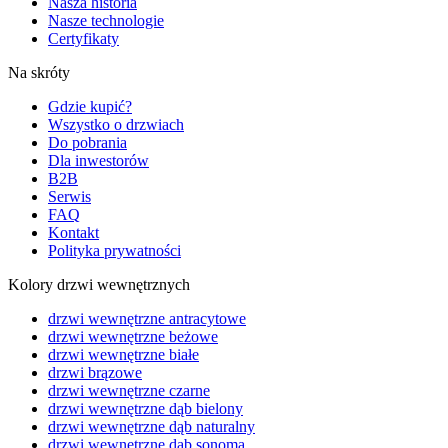
Nasza historia
Nasze technologie
Certyfikaty
Na skróty
Gdzie kupić?
Wszystko o drzwiach
Do pobrania
Dla inwestorów
B2B
Serwis
FAQ
Kontakt
Polityka prywatności
Kolory drzwi wewnętrznych
drzwi wewnętrzne antracytowe
drzwi wewnętrzne beżowe
drzwi wewnętrzne białe
drzwi brązowe
drzwi wewnętrzne czarne
drzwi wewnętrzne dąb bielony
drzwi wewnętrzne dąb naturalny
drzwi wewnętrzne dąb sonoma