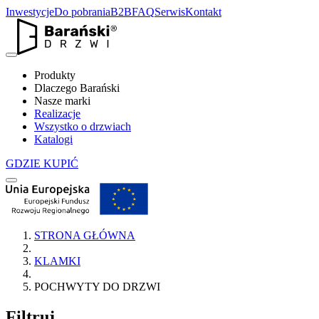
Inwestycje
Do pobrania
B2B
FAQ
Serwis
Kontakt
Produkty
Dlaczego Barański
Nasze marki
Realizacje
Wszystko o drzwiach
Katalogi
GDZIE KUPIĆ
STRONA GŁÓWNA
KLAMKI
POCHWYTY DO DRZWI
Filtruj