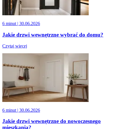
6 minut
| 30.06.2026
Jakie drzwi wewnętrzne wybrać do domu?
Czytaj więcej
6 minut
| 30.06.2026
Jakie drzwi wewnętrzne do nowoczesnego
mieszkania?