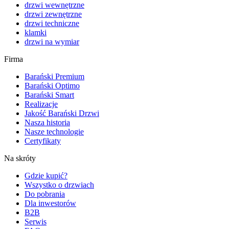
drzwi wewnętrzne
drzwi zewnętrzne
drzwi techniczne
klamki
drzwi na wymiar
Firma
Barański Premium
Barański Optimo
Barański Smart
Realizacje
Jakość Barański Drzwi
Nasza historia
Nasze technologie
Certyfikaty
Na skróty
Gdzie kupić?
Wszystko o drzwiach
Do pobrania
Dla inwestorów
B2B
Serwis