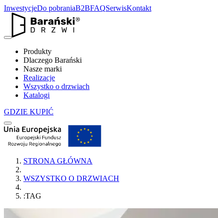
Inwestycje
Do pobrania
B2B
FAQ
Serwis
Kontakt
Produkty
Dlaczego Barański
Nasze marki
Realizacje
Wszystko o drzwiach
Katalogi
GDZIE KUPIĆ
STRONA GŁÓWNA
WSZYSTKO O DRZWIACH
:TAG