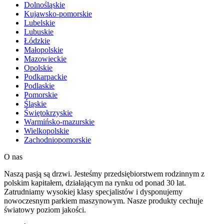
Dolnośląskie
Kujawsko-pomorskie
Lubelskie
Lubuskie
Łódzkie
Małopolskie
Mazowieckie
Opolskie
Podkarpackie
Podlaskie
Pomorskie
Śląskie
Świętokrzyskie
Warmińsko-mazurskie
Wielkopolskie
Zachodniopomorskie
O nas
Naszą pasją są drzwi. Jesteśmy przedsiębiorstwem rodzinnym z
polskim kapitałem, działającym na rynku od ponad 30 lat.
Zatrudniamy wysokiej klasy specjalistów i dysponujemy
nowoczesnym parkiem maszynowym. Nasze produkty cechuje
światowy poziom jakości.