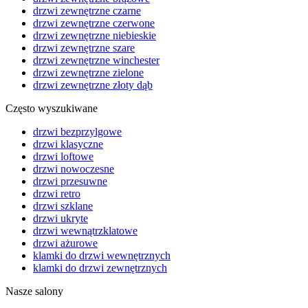
drzwi zewnętrzne czarne
drzwi zewnętrzne czerwone
drzwi zewnętrzne niebieskie
drzwi zewnętrzne szare
drzwi zewnętrzne winchester
drzwi zewnętrzne zielone
drzwi zewnętrzne złoty dąb
Często wyszukiwane
drzwi bezprzylgowe
drzwi klasyczne
drzwi loftowe
drzwi nowoczesne
drzwi przesuwne
drzwi retro
drzwi szklane
drzwi ukryte
drzwi wewnątrzklatowe
drzwi ażurowe
klamki do drzwi wewnętrznych
klamki do drzwi zewnętrznych
Nasze salony