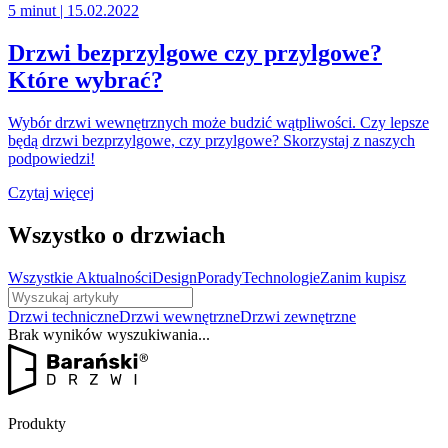
5 minut
| 15.02.2022
Drzwi bezprzylgowe czy przylgowe?
Które wybrać?
Wybór drzwi wewnętrznych może budzić wątpliwości. Czy lepsze
będą drzwi bezprzylgowe, czy przylgowe? Skorzystaj z naszych
podpowiedzi!
Czytaj więcej
Wszystko o drzwiach
Wszystkie
Aktualności
Design
Porady
Technologie
Zanim kupisz
Drzwi techniczne
Drzwi wewnętrzne
Drzwi zewnętrzne
Brak wyników wyszukiwania...
Produkty