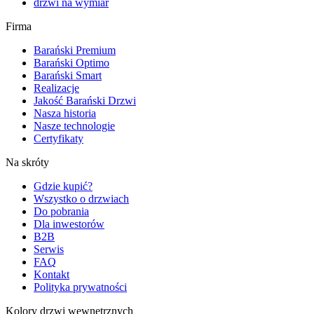
drzwi na wymiar
Firma
Barański Premium
Barański Optimo
Barański Smart
Realizacje
Jakość Barański Drzwi
Nasza historia
Nasze technologie
Certyfikaty
Na skróty
Gdzie kupić?
Wszystko o drzwiach
Do pobrania
Dla inwestorów
B2B
Serwis
FAQ
Kontakt
Polityka prywatności
Kolory drzwi wewnętrznych