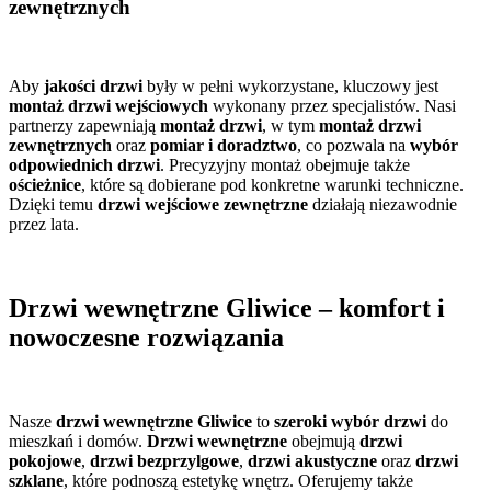
zewnętrznych
Aby
jakości drzwi
były w pełni wykorzystane, kluczowy jest
montaż drzwi wejściowych
wykonany przez specjalistów. Nasi
partnerzy zapewniają
montaż drzwi
, w tym
montaż drzwi
zewnętrznych
oraz
pomiar i doradztwo
, co pozwala na
wybór
odpowiednich drzwi
. Precyzyjny montaż obejmuje także
ościeżnice
, które są dobierane pod konkretne warunki techniczne.
Dzięki temu
drzwi wejściowe zewnętrzne
działają niezawodnie
przez lata.
Drzwi wewnętrzne Gliwice – komfort i
nowoczesne rozwiązania
Nasze
drzwi wewnętrzne Gliwice
to
szeroki wybór drzwi
do
mieszkań i domów.
Drzwi wewnętrzne
obejmują
drzwi
pokojowe
,
drzwi bezprzylgowe
,
drzwi akustyczne
oraz
drzwi
szklane
, które podnoszą estetykę wnętrz. Oferujemy także