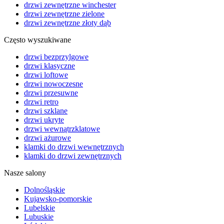
drzwi zewnętrzne winchester
drzwi zewnętrzne zielone
drzwi zewnętrzne złoty dąb
Często wyszukiwane
drzwi bezprzylgowe
drzwi klasyczne
drzwi loftowe
drzwi nowoczesne
drzwi przesuwne
drzwi retro
drzwi szklane
drzwi ukryte
drzwi wewnątrzklatowe
drzwi ażurowe
klamki do drzwi wewnętrznych
klamki do drzwi zewnętrznych
Nasze salony
Dolnośląskie
Kujawsko-pomorskie
Lubelskie
Lubuskie