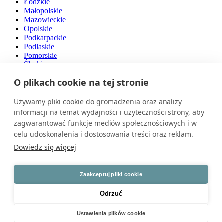
Łódzkie
Małopolskie
Mazowieckie
Opolskie
Podkarpackie
Podlaskie
Pomorskie
Śląskie
Świętokrzyskie
O plikach cookie na tej stronie
Warmińsko-mazurskie
Wielkopolskie
Zachodniopomorskie
Używamy pliki cookie do gromadzenia oraz analizy
informacji na temat wydajności i użyteczności strony, aby
O nas
zagwarantować funkcje mediów społecznościowych i w
celu udoskonalenia i dostosowania treści oraz reklam.
Naszą pasją są drzwi. Jesteśmy przedsiębiorstwem rodzinnym z
polskim kapitałem, działającym na rynku od ponad 30 lat.
Dowiedz się więcej
Zatrudniamy wysokiej klasy specjalistów i dysponujemy
nowoczesnym parkiem maszynowym. Nasze produkty cechuje
światowy poziom jakości.
Zaakceptuj pliki cookie
Znajdź nas na
Odrzuć
Ustawienia plików cookie