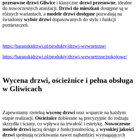
przesuwne drzwi Gliwice
i klasyczne
drzwi przesuwne
, idealne
do nowoczesnych aranżacji.
Drzwi do mieszkań
dostępne są w
różnych wariantach, a
modele drzwi dostępne
pozwalają na
świadomy
wybór drzwi
dopasowanych do stylu i funkcji
pomieszczeń.
https://baranskidrzwi.pl/produkty/drzwi-wewnetrzne/
https://baranskidrzwi.pl/produkty/drzwi-wewnetrzne/pokojowe/
Wycena drzwi, ościeżnice i pełna obsługa
w Gliwicach
Zapewniamy rzetelną
wycenę drzwi
oraz wsparcie na każdym
etapie realizacji.
Ościeżnice
dobierane są precyzyjnie do rodzaju
skrzydła i ściany, co wpływa na trwałość i estetykę.
Nowoczesne
modele drzwi
łączą design z funkcjonalnością, a
wysokiej jakości
drzwi
spełniają oczekiwania nawet najbardziej wymagających