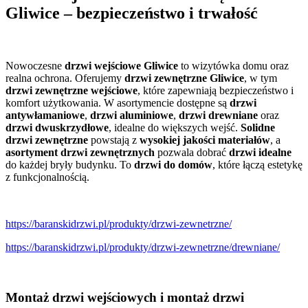
Gliwice – bezpieczeństwo i trwałość
Nowoczesne
drzwi wejściowe Gliwice
to wizytówka domu oraz
realna ochrona. Oferujemy
drzwi zewnętrzne Gliwice
, w tym
drzwi zewnętrzne wejściowe
, które zapewniają bezpieczeństwo i
komfort użytkowania. W asortymencie dostępne są
drzwi
antywłamaniowe
,
drzwi aluminiowe
,
drzwi drewniane
oraz
drzwi dwuskrzydłowe
, idealne do większych wejść.
Solidne
drzwi zewnętrzne
powstają z
wysokiej jakości materiałów
, a
asortyment drzwi zewnętrznych
pozwala dobrać
drzwi idealne
do każdej bryły budynku. To
drzwi do domów
, które łączą estetykę
z funkcjonalnością.
https://baranskidrzwi.pl/produkty/drzwi-zewnetrzne/
https://baranskidrzwi.pl/produkty/drzwi-zewnetrzne/drewniane/
Montaż drzwi wejściowych i montaż drzwi