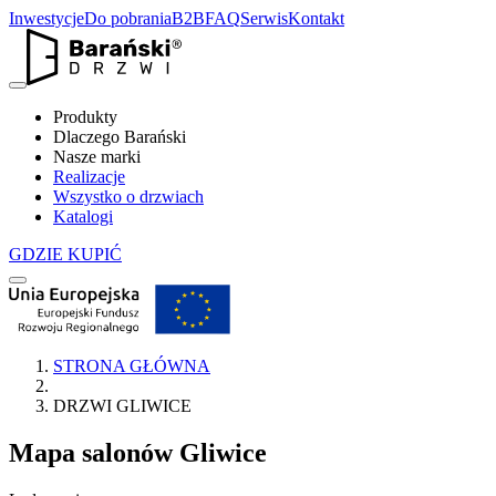
Inwestycje
Do pobrania
B2B
FAQ
Serwis
Kontakt
Produkty
Dlaczego Barański
Nasze marki
Realizacje
Wszystko o drzwiach
Katalogi
GDZIE KUPIĆ
STRONA GŁÓWNA
DRZWI GLIWICE
Mapa salonów
Gliwice