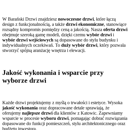
W Barański Drzwi znajdziesz
nowoczesne drzwi
, które łączą
design z funkcjonalnością, a także
drzwi ekonomiczne
, stanowiące
rozsądny kompromis pomiędzy ceną a jakością. Nasza
oferta drzwi
obejmuje szeroką gamę modeli, dzięki czemu
wybór drzwi
i
wybór drzwi wejściowych
są dopasowane do stylu budynku i
indywidualnych oczekiwań. To
duży wybór drzwi
, który pozwala
stworzyć spójną aranżację wnętrza i elewacji.
Jakość wykonania i wsparcie przy
wyborze drzwi
Każde drzwi projektujemy z myślą o trwałości i estetyce. Wysoka
jakość wykonania
oraz dopracowane detale sprawiają, że
oferujemy
najlepsze drzwi
dla klientów z Katowic. Zapewniamy
wsparcie w procesie
wyboru drzwi
, pomagając dobrać rozwiązania
dopasowane do funkcji pomieszczeń, stylu architektonicznego oraz
budżetu inwestora.