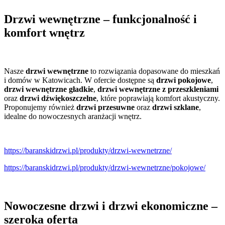
Drzwi wewnętrzne – funkcjonalność i
komfort wnętrz
Nasze
drzwi wewnętrzne
to rozwiązania dopasowane do mieszkań
i domów w Katowicach. W ofercie dostępne są
drzwi pokojowe
,
drzwi wewnętrzne gładkie
,
drzwi wewnętrzne z przeszkleniami
oraz
drzwi dźwiękoszczelne
, które poprawiają komfort akustyczny.
Proponujemy również
drzwi przesuwne
oraz
drzwi szklane
,
idealne do nowoczesnych aranżacji wnętrz.
https://baranskidrzwi.pl/produkty/drzwi-wewnetrzne/
https://baranskidrzwi.pl/produkty/drzwi-wewnetrzne/pokojowe/
Nowoczesne drzwi i drzwi ekonomiczne –
szeroka oferta