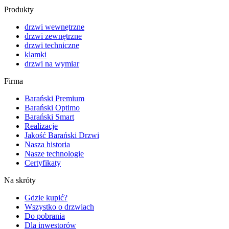
Produkty
drzwi wewnętrzne
drzwi zewnętrzne
drzwi techniczne
klamki
drzwi na wymiar
Firma
Barański Premium
Barański Optimo
Barański Smart
Realizacje
Jakość Barański Drzwi
Nasza historia
Nasze technologie
Certyfikaty
Na skróty
Gdzie kupić?
Wszystko o drzwiach
Do pobrania
Dla inwestorów