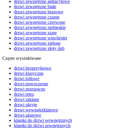
drzwi zewnętrzne antracytowe
drzwi zewnętrzne białe
drzwi zewnętrzne brązowe
drzwi zewnętrzne czarne
drzwi zewnętrzne czerwone
drzwi zewnętrzne niebieskie
drzwi zewnętrzne szare
drzwi zewnętrzne winchester
drzwi zewnętrzne zielone
drzwi zewnętrzne złoty dąb
Często wyszukiwane
drzwi bezprzylgowe
drzwi klasyczne
drzwi loftowe
drzwi nowoczesne
drzwi przesuwne
drzwi retro
drzwi szklane
drzwi ukryte
drzwi wewnątrzklatowe
drzwi ażurowe
klamki do drzwi wewnętrznych
klamki do drzwi zewnętrznych