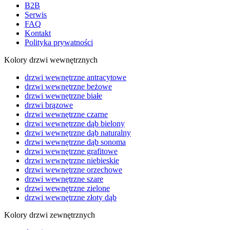
B2B
Serwis
FAQ
Kontakt
Polityka prywatności
Kolory drzwi wewnętrznych
drzwi wewnętrzne antracytowe
drzwi wewnętrzne beżowe
drzwi wewnętrzne białe
drzwi brązowe
drzwi wewnętrzne czarne
drzwi wewnętrzne dąb bielony
drzwi wewnętrzne dąb naturalny
drzwi wewnętrzne dąb sonoma
drzwi wewnętrzne grafitowe
drzwi wewnętrzne niebieskie
drzwi wewnętrzne orzechowe
drzwi wewnętrzne szare
drzwi wewnętrzne zielone
drzwi wewnętrzne złoty dąb
Kolory drzwi zewnętrznych