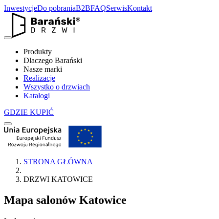
Inwestycje
Do pobrania
B2B
FAQ
Serwis
Kontakt
Produkty
Dlaczego Barański
Nasze marki
Realizacje
Wszystko o drzwiach
Katalogi
GDZIE KUPIĆ
STRONA GŁÓWNA
DRZWI KATOWICE
Mapa salonów
Katowice