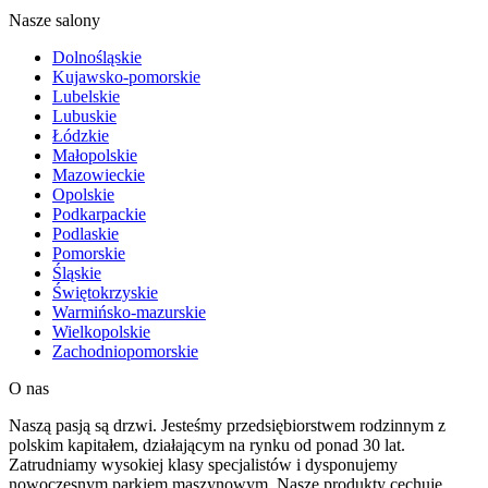
Nasze salony
Dolnośląskie
Kujawsko-pomorskie
Lubelskie
Lubuskie
Łódzkie
Małopolskie
Mazowieckie
Opolskie
Podkarpackie
Podlaskie
Pomorskie
Śląskie
Świętokrzyskie
Warmińsko-mazurskie
Wielkopolskie
Zachodniopomorskie
O nas
Naszą pasją są drzwi. Jesteśmy przedsiębiorstwem rodzinnym z
polskim kapitałem, działającym na rynku od ponad 30 lat.
Zatrudniamy wysokiej klasy specjalistów i dysponujemy
nowoczesnym parkiem maszynowym. Nasze produkty cechuje