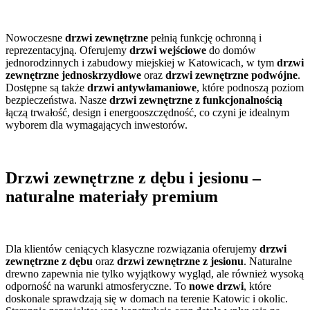
Nowoczesne
drzwi zewnętrzne
pełnią funkcję ochronną i
reprezentacyjną. Oferujemy
drzwi wejściowe
do domów
jednorodzinnych i zabudowy miejskiej w Katowicach, w tym
drzwi
zewnętrzne jednoskrzydłowe
oraz
drzwi zewnętrzne podwójne
.
Dostępne są także
drzwi antywłamaniowe
, które podnoszą poziom
bezpieczeństwa. Nasze
drzwi zewnętrzne z funkcjonalnością
łączą trwałość, design i energooszczędność, co czyni je idealnym
wyborem dla wymagających inwestorów.
Drzwi zewnętrzne z dębu i jesionu –
naturalne materiały premium
Dla klientów ceniących klasyczne rozwiązania oferujemy
drzwi
zewnętrzne z dębu
oraz
drzwi zewnętrzne z jesionu
. Naturalne
drewno zapewnia nie tylko wyjątkowy wygląd, ale również wysoką
odporność na warunki atmosferyczne. To
nowe drzwi
, które
doskonale sprawdzają się w domach na terenie Katowic i okolic.