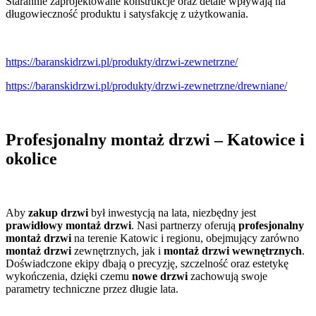
Starannie zaprojektowane konstrukcje oraz detale wpływają na
długowieczność produktu i satysfakcję z użytkowania.
https://baranskidrzwi.pl/produkty/drzwi-zewnetrzne/
https://baranskidrzwi.pl/produkty/drzwi-zewnetrzne/drewniane/
Profesjonalny montaż drzwi – Katowice i
okolice
Aby
zakup drzwi
był inwestycją na lata, niezbędny jest
prawidłowy montaż drzwi
. Nasi partnerzy oferują
profesjonalny
montaż drzwi
na terenie Katowic i regionu, obejmujący zarówno
montaż drzwi
zewnętrznych, jak i
montaż drzwi wewnętrznych
.
Doświadczone ekipy dbają o precyzję, szczelność oraz estetykę
wykończenia, dzięki czemu
nowe drzwi
zachowują swoje
parametry techniczne przez długie lata.