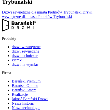
Trybunalski
Drzwi zewnętrzne dla miasta Piotrków Trybunalski
Drzwi
wewnętrzne dla miasta Piotrków Trybunalski
Produkty
drzwi wewnętrzne
drzwi zewnętrzne
drzwi techniczne
klamki
drzwi na wymiar
Firma
Barański Premium
Barański Optimo
Barański Smart
Realizacje
Jakość Barański Drzwi
Nasza historia
Nasze technologie