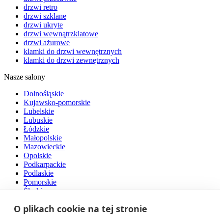
drzwi retro
drzwi szklane
drzwi ukryte
drzwi wewnątrzklatowe
drzwi ażurowe
klamki do drzwi wewnętrznych
klamki do drzwi zewnętrznych
Nasze salony
Dolnośląskie
Kujawsko-pomorskie
Lubelskie
Lubuskie
Łódzkie
Małopolskie
Mazowieckie
Opolskie
Podkarpackie
Podlaskie
Pomorskie
Śląskie
Świętokrzyskie
O plikach cookie na tej stronie
Warmińsko-mazurskie
Wielkopolskie