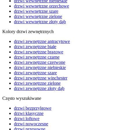
drzwi wewnętrzne niebieskie
drzwi wewnętrzne orzechowe
drzwi wewnętrzne szare
drzwi wewnętrzne zielone
drzwi wewnętrzne złoty dąb
Kolory drzwi zewnętrznych
drzwi zewnętrzne antracytowe
drzwi zewnętrzne białe
drzwi zewnętrzne brązowe
drzwi zewnętrzne czarne
drzwi zewnętrzne czerwone
drzwi zewnętrzne niebieskie
drzwi zewnętrzne szare
drzwi zewnętrzne winchester
drzwi zewnętrzne zielone
drzwi zewnętrzne złoty dąb
Często wyszukiwane
drzwi bezprzylgowe
drzwi klasyczne
drzwi loftowe
drzwi nowoczesne
drzwi przesuwne