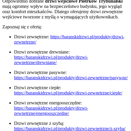
Odpowiednio dobrane
drzwi wejściowe Piotrków Trybunalski
mają ogromny wpływ na bezpieczeństwo budynku, jego wygląd
oraz komfort mieszkańców. Dlatego oferujemy drzwi zewnętrzne
wejściowe tworzone z myślą o wymagających użytkownikach.
Zapoznaj się z ofertą:
Drzwi zewnętrzne:
https://baranskidrzwi.pl/produkty/drzwi-
zewnetrzne/
Drzwi zewnętrzne drewniane:
https://baranskidrzwi.pl/produkty/drzwi-
zewnetrzne/drewniane/
Drzwi zewnętrzne pasywne:
https://baranskidrzwi.pl/produkty/drzwi-zewnetrzne/pasywne/
Drzwi zewnętrzne ciepłe:
https://baranskidrzwi.pl/produkty/drzwi-zewnetrzne/cieple/
Drzwi zewnętrzne energooszczędne:
https://baranskidrzwi.pl/produkty/drzwi-
zewnetrzne/energooszczedne/
Drzwi zewnętrzne z szybą:
https://baranskidrzwi.pl/produkty/drzwi-zewnetrzne/z-szyba/