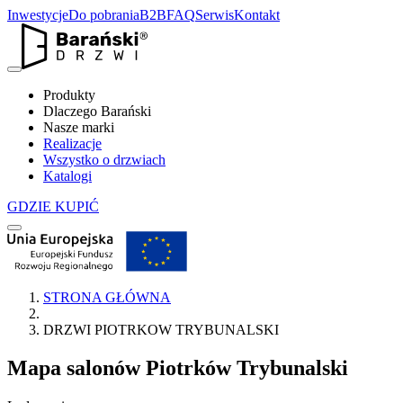
Inwestycje
Do pobrania
B2B
FAQ
Serwis
Kontakt
Produkty
Dlaczego Barański
Nasze marki
Realizacje
Wszystko o drzwiach
Katalogi
GDZIE KUPIĆ
STRONA GŁÓWNA
DRZWI PIOTRKOW TRYBUNALSKI
Mapa salonów
Piotrków Trybunalski