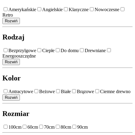
Amerykańskie
Angielskie
Klasyczne
Nowoczesne
Retro
Rozwiń
Rodzaj
Bezprzylgowe
Ciepłe
Do domu
Drewniane
Energooszczędne
Rozwiń
Kolor
Antracytowe
Beżowe
Białe
Brązowe
Ciemne drewno
Rozwiń
Rozmiar
100cm
60cm
70cm
80cm
90cm