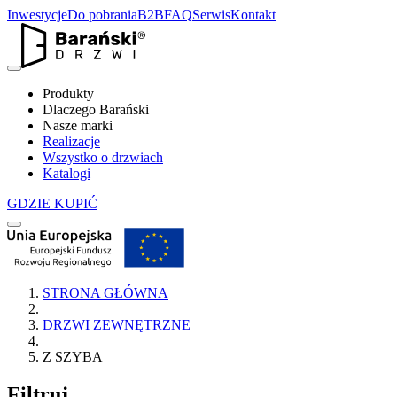
Inwestycje
Do pobrania
B2B
FAQ
Serwis
Kontakt
Produkty
Dlaczego Barański
Nasze marki
Realizacje
Wszystko o drzwiach
Katalogi
GDZIE KUPIĆ
STRONA GŁÓWNA
DRZWI ZEWNĘTRZNE
Z SZYBA
Filtruj