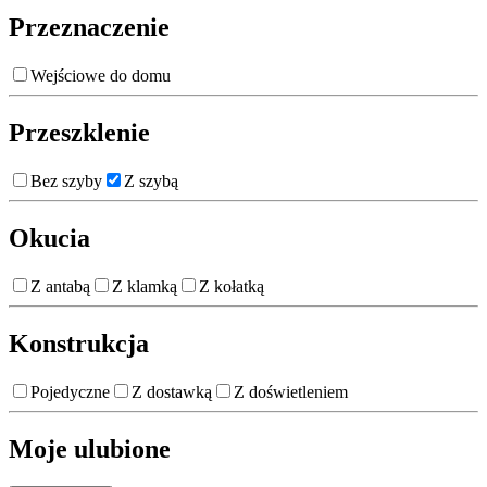
Przeznaczenie
Wejściowe do domu
Przeszklenie
Bez szyby
Z szybą
Okucia
Z antabą
Z klamką
Z kołatką
Konstrukcja
Pojedyczne
Z dostawką
Z doświetleniem
Moje ulubione