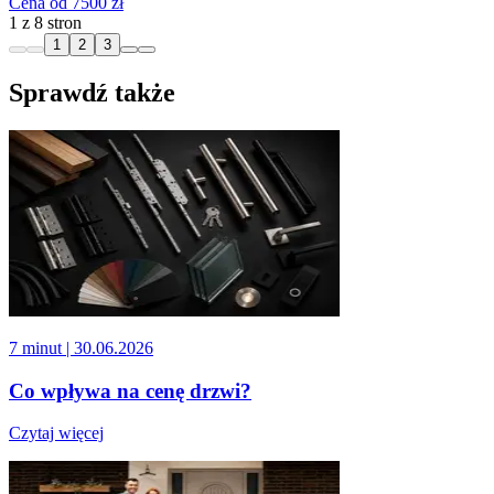
Cena od 7500 zł
1 z 8 stron
1
2
3
Sprawdź także
7 minut
| 30.06.2026
Co wpływa na cenę drzwi?
Czytaj więcej