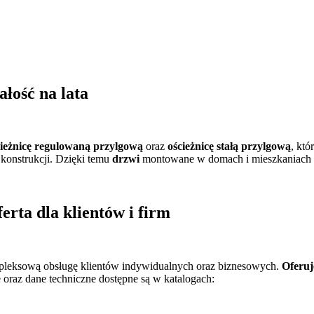
ałość na lata
cieżnicę regulowaną przylgową
oraz
ościeżnicę stałą przylgową
, kt
 konstrukcji. Dzięki temu
drzwi
montowane w domach i mieszkaniach w
rta dla klientów i firm
eksową obsługę klientów indywidualnych oraz biznesowych.
Oferu
e oraz dane techniczne dostępne są w katalogach: