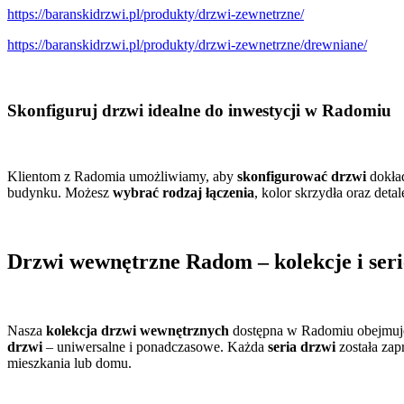
https://baranskidrzwi.pl/produkty/drzwi-zewnetrzne/
https://baranskidrzwi.pl/produkty/drzwi-zewnetrzne/drewniane/
Skonfiguruj drzwi idealne do inwestycji w Radomiu
Klientom z Radomia umożliwiamy, aby
skonfigurować drzwi
dokład
budynku. Możesz
wybrać rodzaj łączenia
, kolor skrzydła oraz det
Drzwi wewnętrzne Radom – kolekcje i ser
Nasza
kolekcja drzwi wewnętrznych
dostępna w Radomiu obejmuje
drzwi
– uniwersalne i ponadczasowe. Każda
seria drzwi
została zap
mieszkania lub domu.