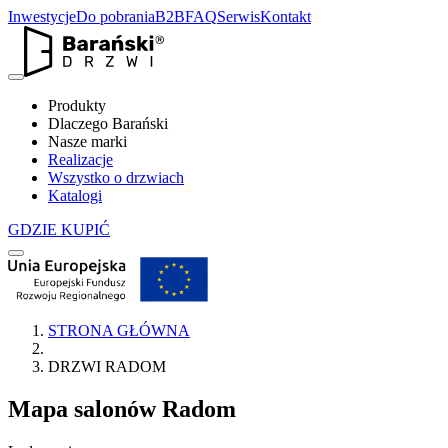
Inwestycje
Do pobrania
B2B
FAQ
Serwis
Kontakt
Produkty
Dlaczego Barański
Nasze marki
Realizacje
Wszystko o drzwiach
Katalogi
GDZIE KUPIĆ
STRONA GŁÓWNA
DRZWI RADOM
Mapa salonów
Radom