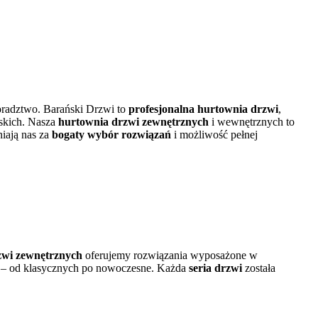
doradztwo. Barański Drzwi to
profesjonalna hurtownia drzwi
,
skich. Nasza
hurtownia drzwi zewnętrznych
i wewnętrznych to
niają nas za
bogaty wybór rozwiązań
i możliwość pełnej
zwi zewnętrznych
oferujemy rozwiązania wyposażone w
 – od klasycznych po nowoczesne. Każda
seria drzwi
została