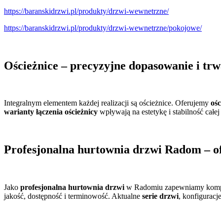
https://baranskidrzwi.pl/produkty/drzwi-wewnetrzne/
https://baranskidrzwi.pl/produkty/drzwi-wewnetrzne/pokojowe/
Ościeżnice – precyzyjne dopasowanie i trw
Integralnym elementem każdej realizacji są ościeżnice. Oferujemy
oś
warianty łączenia ościeżnicy
wpływają na estetykę i stabilność całej
Profesjonalna hurtownia drzwi Radom – ofe
Jako
profesjonalna hurtownia drzwi
w Radomiu zapewniamy kompl
jakość, dostępność i terminowość. Aktualne
serie drzwi
, konfiguracj