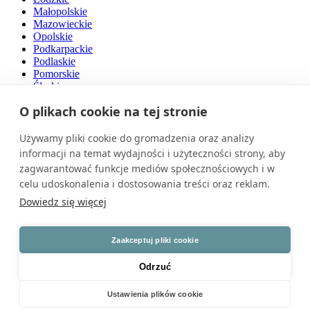
Małopolskie
Mazowieckie
Opolskie
Podkarpackie
Podlaskie
Pomorskie
Śląskie
Świętokrzyskie
O plikach cookie na tej stronie
Warmińsko-mazurskie
Wielkopolskie
Zachodniopomorskie
Używamy pliki cookie do gromadzenia oraz analizy
informacji na temat wydajności i użyteczności strony, aby
O nas
zagwarantować funkcje mediów społecznościowych i w
celu udoskonalenia i dostosowania treści oraz reklam.
Naszą pasją są drzwi. Jesteśmy przedsiębiorstwem rodzinnym z
polskim kapitałem, działającym na rynku od ponad 30 lat.
Dowiedz się więcej
Zatrudniamy wysokiej klasy specjalistów i dysponujemy
nowoczesnym parkiem maszynowym. Nasze produkty cechuje
światowy poziom jakości.
Zaakceptuj pliki cookie
Znajdź nas na
Odrzuć
Ustawienia plików cookie