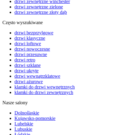
drzwi zewnętrzne winchester
drzwi zewnętrzne zielone
drzwi zewnętrzne złoty dąb
Często wyszukiwane
drzwi bezprzylgowe
drzwi klasyczne
drzwi loftowe
drzwi nowoczesne
drzwi przesuwne
drzwi retro
drzwi szklane
drzwi ukryte
drzwi wewnątrzklatowe
drzwi ażurowe
klamki do drzwi wewnętrznych
klamki do drzwi zewnętrznych
Nasze salony
Dolnośląskie
Kujawsko-pomorskie
Lubelskie
Lubuskie
Łódzkie