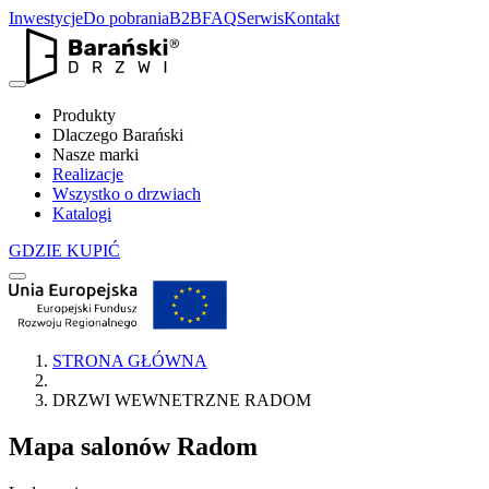
Inwestycje
Do pobrania
B2B
FAQ
Serwis
Kontakt
Produkty
Dlaczego Barański
Nasze marki
Realizacje
Wszystko o drzwiach
Katalogi
GDZIE KUPIĆ
STRONA GŁÓWNA
DRZWI WEWNETRZNE RADOM
Mapa salonów
Radom