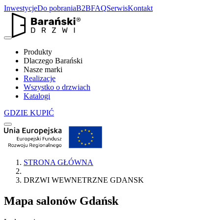
Inwestycje
Do pobrania
B2B
FAQ
Serwis
Kontakt
Produkty
Dlaczego Barański
Nasze marki
Realizacje
Wszystko o drzwiach
Katalogi
GDZIE KUPIĆ
STRONA GŁÓWNA
DRZWI WEWNETRZNE GDANSK
Mapa salonów
Gdańsk