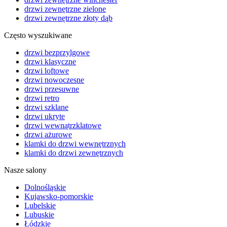
drzwi zewnętrzne zielone
drzwi zewnętrzne złoty dąb
Często wyszukiwane
drzwi bezprzylgowe
drzwi klasyczne
drzwi loftowe
drzwi nowoczesne
drzwi przesuwne
drzwi retro
drzwi szklane
drzwi ukryte
drzwi wewnątrzklatowe
drzwi ażurowe
klamki do drzwi wewnętrznych
klamki do drzwi zewnętrznych
Nasze salony
Dolnośląskie
Kujawsko-pomorskie
Lubelskie
Lubuskie
Łódzkie