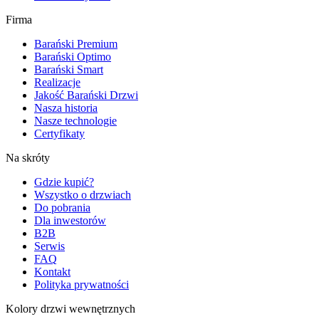
Firma
Barański Premium
Barański Optimo
Barański Smart
Realizacje
Jakość Barański Drzwi
Nasza historia
Nasze technologie
Certyfikaty
Na skróty
Gdzie kupić?
Wszystko o drzwiach
Do pobrania
Dla inwestorów
B2B
Serwis
FAQ
Kontakt
Polityka prywatności
Kolory drzwi wewnętrznych