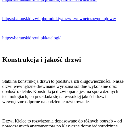
https://baranskidrzwi.pl/produkty/drzwi-wewnetrzne/pokojowe/
https://baranskidrzwi.pl/katalogi/
Konstrukcja i jakość drzwi
Stabilna konstrukcja drzwi to podstawa ich długowieczności. Nasze
drzwi wewnętrzne drewniane wyróżnia solidne wykonanie oraz
dbałość o detale. Konstrukcja drzwi oparta jest na sprawdzonych
technologiach, co przekłada się na wysokiej jakości drzwi
wewnętrzne odporne na codzienne użytkowanie.
Drzwi Kielce to rozwiązania dopasowane do różnych potrzeb – od
nowoczesnych apartamentów po klasyczne domy jednorodzinne.