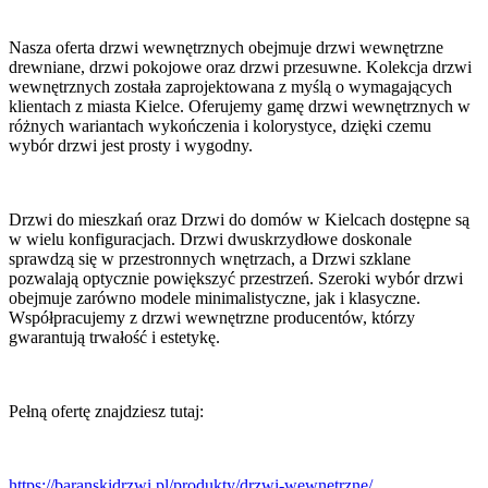
Nasza oferta drzwi wewnętrznych obejmuje drzwi wewnętrzne
drewniane, drzwi pokojowe oraz drzwi przesuwne. Kolekcja drzwi
wewnętrznych została zaprojektowana z myślą o wymagających
klientach z miasta Kielce. Oferujemy gamę drzwi wewnętrznych w
różnych wariantach wykończenia i kolorystyce, dzięki czemu
wybór drzwi jest prosty i wygodny.
Drzwi do mieszkań oraz Drzwi do domów w Kielcach dostępne są
w wielu konfiguracjach. Drzwi dwuskrzydłowe doskonale
sprawdzą się w przestronnych wnętrzach, a Drzwi szklane
pozwalają optycznie powiększyć przestrzeń. Szeroki wybór drzwi
obejmuje zarówno modele minimalistyczne, jak i klasyczne.
Współpracujemy z drzwi wewnętrzne producentów, którzy
gwarantują trwałość i estetykę.
Pełną ofertę znajdziesz tutaj:
https://baranskidrzwi.pl/produkty/drzwi-wewnetrzne/