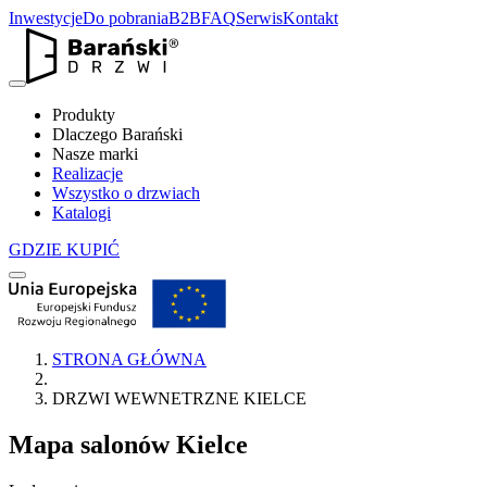
Inwestycje
Do pobrania
B2B
FAQ
Serwis
Kontakt
Produkty
Dlaczego Barański
Nasze marki
Realizacje
Wszystko o drzwiach
Katalogi
GDZIE KUPIĆ
STRONA GŁÓWNA
DRZWI WEWNETRZNE KIELCE
Mapa salonów
Kielce