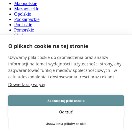
Małopolskie
Mazowieckie
Opolskie
Podkarpackie
Podlaskie
Pomorskie
Śląskie
Świętokrzyskie
O plikach cookie na tej stronie
Warmińsko-mazurskie
Wielkopolskie
Zachodniopomorskie
Używamy pliki cookie do gromadzenia oraz analizy
informacji na temat wydajności i użyteczności strony, aby
O nas
zagwarantować funkcje mediów społecznościowych i w
celu udoskonalenia i dostosowania treści oraz reklam.
Naszą pasją są drzwi. Jesteśmy przedsiębiorstwem rodzinnym z
polskim kapitałem, działającym na rynku od ponad 30 lat.
Dowiedz się więcej
Zatrudniamy wysokiej klasy specjalistów i dysponujemy
nowoczesnym parkiem maszynowym. Nasze produkty cechuje
światowy poziom jakości.
Zaakceptuj pliki cookie
Znajdź nas na
Odrzuć
Ustawienia plików cookie