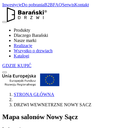
Inwestycje
Do pobrania
B2B
FAQ
Serwis
Kontakt
Produkty
Dlaczego Barański
Nasze marki
Realizacje
Wszystko o drzwiach
Katalogi
GDZIE KUPIĆ
STRONA GŁÓWNA
DRZWI WEWNETRZNE NOWY SACZ
Mapa salonów
Nowy Sącz