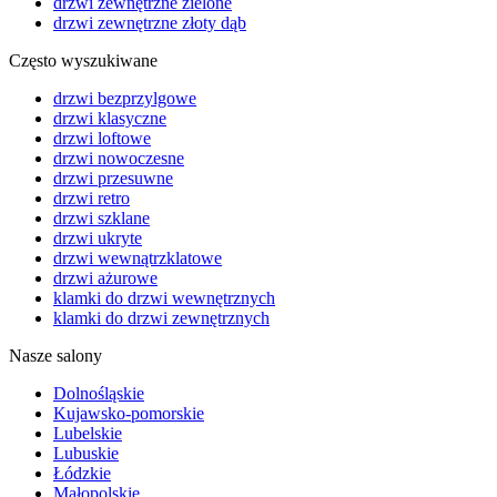
drzwi zewnętrzne zielone
drzwi zewnętrzne złoty dąb
Często wyszukiwane
drzwi bezprzylgowe
drzwi klasyczne
drzwi loftowe
drzwi nowoczesne
drzwi przesuwne
drzwi retro
drzwi szklane
drzwi ukryte
drzwi wewnątrzklatowe
drzwi ażurowe
klamki do drzwi wewnętrznych
klamki do drzwi zewnętrznych
Nasze salony
Dolnośląskie
Kujawsko-pomorskie
Lubelskie
Lubuskie
Łódzkie
Małopolskie