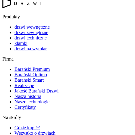
Produkty
drzwi wewnętrzne
drzwi zewnętrzne
drzwi techniczne
klamki
drzwi na wymiar
Firma
Barański Premium
Barański Optimo
Barański Smart
Realizacje
Jakość Barański Drzwi
Nasza historia
Nasze technologie
Certyfikaty
Na skróty
Gdzie kupić?
Wszystko o drzwiach