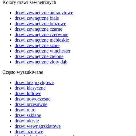
Kolory drzwi zewnętrznych
drzwi zewnętrzne antracytowe
drzwi zewnętrzne białe
drzwi zewnętrzne brązowe
drzwi zewnętrzne czarne
drzwi zewnętrzne czerwone
drzwi zewnętrzne niebieskie
drzwi zewnętrzne szare
drzwi zewnętrzne winchester
drzwi zewnętrzne zielone
drzwi zewnętrzne złoty dąb
Często wyszukiwane
drzwi bezprzylgowe
drzwi klasyczne
drzwi loftowe
drzwi nowoczesne
drzwi przesuwne
drzwi retro
drzwi szklane
drzwi ukryte
drzwi wewnątrzklatowe
drzwi ażurowe