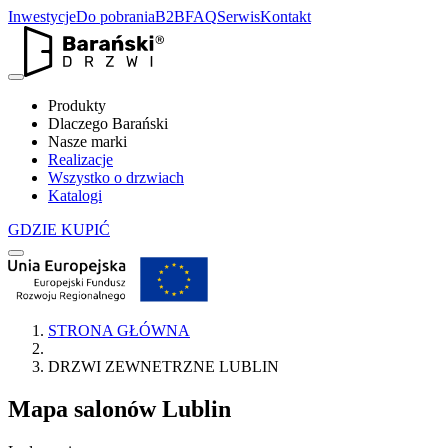
Inwestycje
Do pobrania
B2B
FAQ
Serwis
Kontakt
Produkty
Dlaczego Barański
Nasze marki
Realizacje
Wszystko o drzwiach
Katalogi
GDZIE KUPIĆ
STRONA GŁÓWNA
DRZWI ZEWNETRZNE LUBLIN
Mapa salonów
Lublin