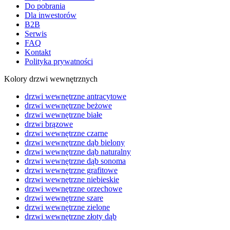
Do pobrania
Dla inwestorów
B2B
Serwis
FAQ
Kontakt
Polityka prywatności
Kolory drzwi wewnętrznych
drzwi wewnętrzne antracytowe
drzwi wewnętrzne beżowe
drzwi wewnętrzne białe
drzwi brązowe
drzwi wewnętrzne czarne
drzwi wewnętrzne dąb bielony
drzwi wewnętrzne dąb naturalny
drzwi wewnętrzne dąb sonoma
drzwi wewnętrzne grafitowe
drzwi wewnętrzne niebieskie
drzwi wewnętrzne orzechowe
drzwi wewnętrzne szare
drzwi wewnętrzne zielone
drzwi wewnętrzne złoty dąb