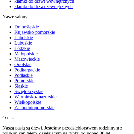
klamki do drzwi wewnętrznych
klamki do drzwi zewnętrznych
Nasze salony
Dolnośląskie
Kujawsko-pomorskie
Lubelskie
Lubuskie
Łódzkie
Małopolskie
Mazowieckie
Opolskie
Podkarpackie
Podlaskie
Pomorskie
Śląskie
Świętokrzyskie
Warmińsko-mazurskie
Wielkopolskie
Zachodniopomorskie
O nas
Naszą pasją są drzwi. Jesteśmy przedsiębiorstwem rodzinnym z
polskim kapitałem, działającym na rynku od ponad 30 lat.