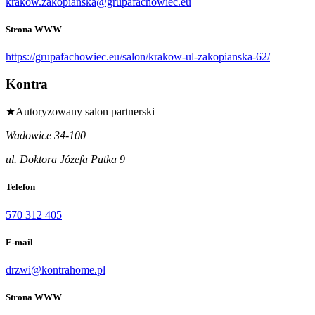
krakow.zakopianska@grupafachowiec.eu
Strona WWW
https://grupafachowiec.eu/salon/krakow-ul-zakopianska-62/
Kontra
★
Autoryzowany salon partnerski
Wadowice 34-100
ul. Doktora Józefa Putka 9
Telefon
570 312 405
E-mail
drzwi@kontrahome.pl
Strona WWW