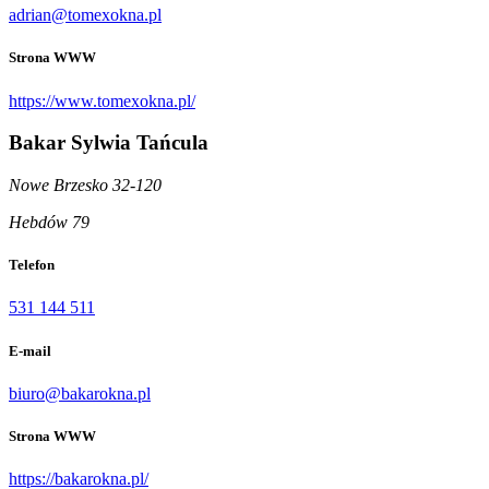
adrian@tomexokna.pl
Strona WWW
https://www.tomexokna.pl/
Bakar Sylwia Tańcula
Nowe Brzesko 32-120
Hebdów 79
Telefon
531 144 511
E-mail
biuro@bakarokna.pl
Strona WWW
https://bakarokna.pl/