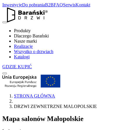
Inwestycje
Do pobrania
B2B
FAQ
Serwis
Kontakt
Produkty
Dlaczego Barański
Nasze marki
Realizacje
Wszystko o drzwiach
Katalogi
GDZIE KUPIĆ
STRONA GŁÓWNA
DRZWI ZEWNETRZNE MALOPOLSKIE
Mapa salonów
Małopolskie