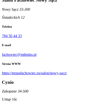
Salon Fachowiec Nowy Sącz
Nowy Sącz 33-300
Śniadeckich 12
Telefon
784 50 44 33
E-mail
fachowiec@mtbplus.pl
Strona WWW
https://grupafachowiec.eu/salon/nowy-sacz/
Cynio
Zakopane 34-500
Ustup 16c