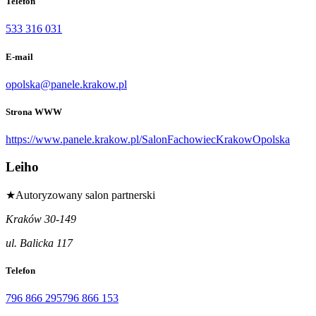
Telefon
533 316 031
E-mail
opolska@panele.krakow.pl
Strona WWW
https://www.panele.krakow.pl/SalonFachowiecKrakowOpolska
Leiho
★
Autoryzowany salon partnerski
Kraków 30-149
ul. Balicka 117
Telefon
796 866 295
796 866 153