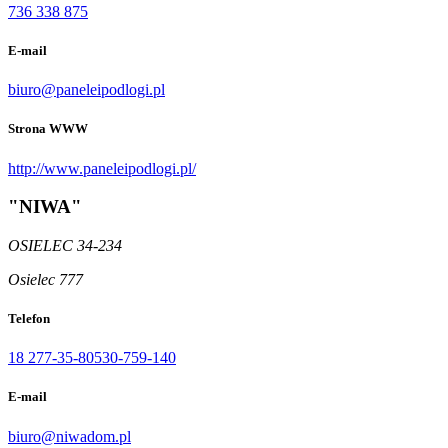
736 338 875
E-mail
biuro@paneleipodlogi.pl
Strona WWW
http://www.paneleipodlogi.pl/
"NIWA"
OSIELEC 34-234
Osielec 777
Telefon
18 277-35-80
530-759-140
E-mail
biuro@niwadom.pl