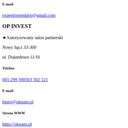
E-mail
expertroomsklep@gmail.com
OP INVEST
★
Autoryzowany salon partnerski
Nowy Sącz 33-300
ul. Dojazdowa 11/16
Telefon
665 299 390
503 502 521
E-mail
biuro@oknans.pl
Strona WWW
https://oknans.pl