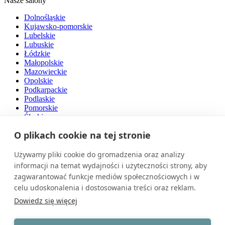
Nasze salony
Dolnośląskie
Kujawsko-pomorskie
Lubelskie
Lubuskie
Łódzkie
Małopolskie
Mazowieckie
Opolskie
Podkarpackie
Podlaskie
Pomorskie
Śląskie
Świętokrzyskie
O plikach cookie na tej stronie
Warmińsko-mazurskie
Wielkopolskie
Zachodniopomorskie
Używamy pliki cookie do gromadzenia oraz analizy
informacji na temat wydajności i użyteczności strony, aby
O nas
zagwarantować funkcje mediów społecznościowych i w
celu udoskonalenia i dostosowania treści oraz reklam.
Naszą pasją są drzwi. Jesteśmy przedsiębiorstwem rodzinnym z
polskim kapitałem, działającym na rynku od ponad 30 lat.
Dowiedz się więcej
Zatrudniamy wysokiej klasy specjalistów i dysponujemy
nowoczesnym parkiem maszynowym. Nasze produkty cechuje
światowy poziom jakości.