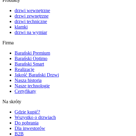
Produkty
drzwi wewnętrzne
drzwi zewnętrzne
drzwi techniczne
klamki
drzwi na wymiar
Firma
Barański Premium
Barański Optimo
Barański Smart
Realizacje
Jakość Barański Drzwi
Nasza historia
Nasze technologie
Certyfikaty
Na skróty
Gdzie kupić?
Wszystko o drzwiach
Do pobrania
Dla inwestorów
B2B