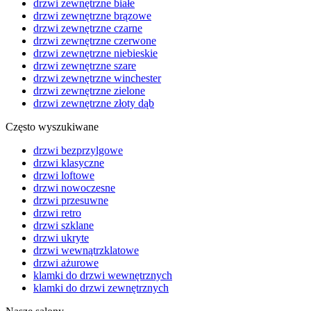
drzwi zewnętrzne białe
drzwi zewnętrzne brązowe
drzwi zewnętrzne czarne
drzwi zewnętrzne czerwone
drzwi zewnętrzne niebieskie
drzwi zewnętrzne szare
drzwi zewnętrzne winchester
drzwi zewnętrzne zielone
drzwi zewnętrzne złoty dąb
Często wyszukiwane
drzwi bezprzylgowe
drzwi klasyczne
drzwi loftowe
drzwi nowoczesne
drzwi przesuwne
drzwi retro
drzwi szklane
drzwi ukryte
drzwi wewnątrzklatowe
drzwi ażurowe
klamki do drzwi wewnętrznych
klamki do drzwi zewnętrznych