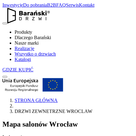
Inwestycje
Do pobrania
B2B
FAQ
Serwis
Kontakt
Produkty
Dlaczego Barański
Nasze marki
Realizacje
Wszystko o drzwiach
Katalogi
GDZIE KUPIĆ
STRONA GŁÓWNA
DRZWI ZEWNETRZNE WROCLAW
Mapa salonów
Wrocław