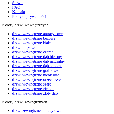
Serwis
FAQ
Kontakt
Polityka prywatności
Kolory drzwi wewnętrznych
drzwi wewnętrzne antracytowe
drzwi wewnętrzne beżowe
drzwi wewnętrzne białe
drzwi brązowe
drzwi wewnętrzne czarne
drzwi wewnętrzne dąb bielony
drzwi wewnętrzne dąb naturalny
drzwi wewnętrzne dąb sonoma
drzwi wewnętrzne grafitowe
drzwi wewnętrzne niebieskie
drzwi wewnętrzne orzechowe
drzwi wewnętrzne szare
drzwi wewnętrzne zielone
drzwi wewnętrzne złoty dąb
Kolory drzwi zewnętrznych
drzwi zewnętrzne antracytowe