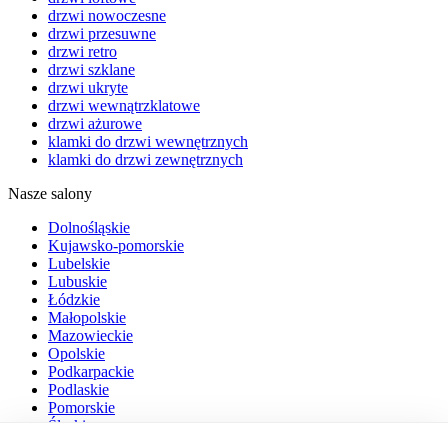
drzwi nowoczesne
drzwi przesuwne
drzwi retro
drzwi szklane
drzwi ukryte
drzwi wewnątrzklatowe
drzwi ażurowe
klamki do drzwi wewnętrznych
klamki do drzwi zewnętrznych
Nasze salony
Dolnośląskie
Kujawsko-pomorskie
Lubelskie
Lubuskie
Łódzkie
Małopolskie
Mazowieckie
Opolskie
Podkarpackie
Podlaskie
Pomorskie
Śląskie
Świętokrzyskie