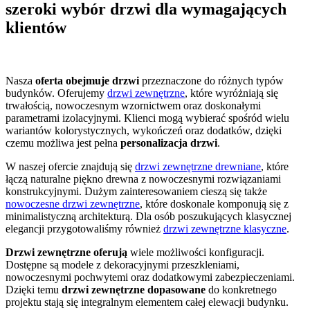
szeroki wybór drzwi dla wymagających
klientów
Nasza
oferta obejmuje drzwi
przeznaczone do różnych typów
budynków. Oferujemy
drzwi zewnętrzne
, które wyróżniają się
trwałością, nowoczesnym wzornictwem oraz doskonałymi
parametrami izolacyjnymi. Klienci mogą wybierać spośród wielu
wariantów kolorystycznych, wykończeń oraz dodatków, dzięki
czemu możliwa jest pełna
personalizacja drzwi
.
W naszej ofercie znajdują się
drzwi zewnętrzne drewniane
, które
łączą naturalne piękno drewna z nowoczesnymi rozwiązaniami
konstrukcyjnymi. Dużym zainteresowaniem cieszą się także
nowoczesne drzwi zewnętrzne
, które doskonale komponują się z
minimalistyczną architekturą. Dla osób poszukujących klasycznej
elegancji przygotowaliśmy również
drzwi zewnętrzne klasyczne
.
Drzwi zewnętrzne oferują
wiele możliwości konfiguracji.
Dostępne są modele z dekoracyjnymi przeszkleniami,
nowoczesnymi pochwytemi oraz dodatkowymi zabezpieczeniami.
Dzięki temu
drzwi zewnętrzne dopasowane
do konkretnego
projektu stają się integralnym elementem całej elewacji budynku.