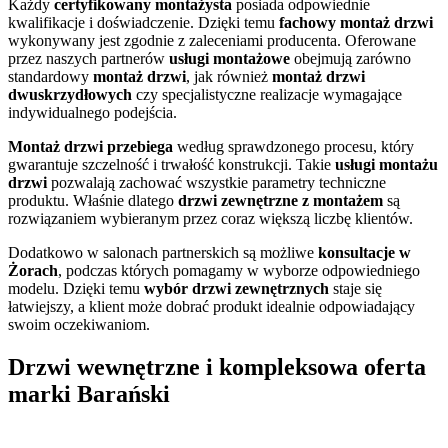
Każdy
certyfikowany montażysta
posiada odpowiednie
kwalifikacje i doświadczenie. Dzięki temu
fachowy montaż drzwi
wykonywany jest zgodnie z zaleceniami producenta. Oferowane
przez naszych partnerów
usługi montażowe
obejmują zarówno
standardowy
montaż drzwi
, jak również
montaż drzwi
dwuskrzydłowych
czy specjalistyczne realizacje wymagające
indywidualnego podejścia.
Montaż drzwi przebiega
według sprawdzonego procesu, który
gwarantuje szczelność i trwałość konstrukcji. Takie
usługi montażu
drzwi
pozwalają zachować wszystkie parametry techniczne
produktu. Właśnie dlatego
drzwi zewnętrzne z montażem
są
rozwiązaniem wybieranym przez coraz większą liczbę klientów.
Dodatkowo w salonach partnerskich są możliwe
konsultacje w
Żorach
, podczas których pomagamy w wyborze odpowiedniego
modelu. Dzięki temu
wybór drzwi zewnętrznych
staje się
łatwiejszy, a klient może dobrać produkt idealnie odpowiadający
swoim oczekiwaniom.
Drzwi wewnętrzne i kompleksowa oferta
marki Barański