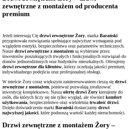
zewnętrzne z montażem od producenta
premium
Jeżeli interesują Cię
drzwi zewnętrzne Żory
, marka
Barański
przygotowała rozwiązania spełniające najwyższe wymagania pod
względem estetyki, bezpieczeństwa oraz parametrów technicznych.
Nasze
drzwi zewnętrzne z montażem
są wybierane przez
inwestorów poszukujących trwałych i funkcjonalnych rozwiązań do
domów jednorodzinnych oraz budynków mieszkalnych. Oferujemy
drzwi zewnętrzne dla klientów
, którzy oczekują jakości premium,
indywidualnego podejścia oraz profesjonalnej obsługi.
W mieście Żory coraz większym zainteresowaniem cieszą się
drzwi
zewnętrzne z montażem
, ponieważ pozwalają zrealizować
inwestycję kompleksowo. Nasza
ofertę drzwi Żory
kierujemy do
osób, dla których liczy się nie tylko wygląd, ale również
komfort
użytkowania
, bezpieczeństwo oraz wieloletnia
trwałość drzwi
.
Dzięki doświadczeniu marki
Barański
dostarczamy
drzwi
najwyższej jakości
, które podnoszą wartość każdej nieruchomości.
Drzwi zewnętrzne z montażem Żory –