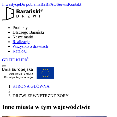
Inwestycje
Do pobrania
B2B
FAQ
Serwis
Kontakt
Produkty
Dlaczego Barański
Nasze marki
Realizacje
Wszystko o drzwiach
Katalogi
GDZIE KUPIĆ
STRONA GŁÓWNA
DRZWI ZEWNETRZNE ZORY
Inne miasta w tym województwie