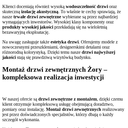
Klienci doceniają również wysoką
wodoszczelność drzwi
oraz
skuteczną
izolację akustyczną
. To właśnie te cechy sprawiają, że
nasze
trwałe drzwi zewnętrzne
wybierane są przez najbardziej
wymagających inwestorów. Wysokiej klasy komponenty oraz
produkty wysokiej jakości
przekładają się na wieloletnią
bezawaryjną eksploatację.
Na uwagę zasługuje także
estetyka drzwi
. Oferujemy modele z
nowoczesnymi przeszkleniami, designerskimi detalami oraz
różnorodną kolorystyką. Dzięki temu nasze
drzwi najwyższej
jakości
stają się prawdziwą wizytówką budynku.
Montaż drzwi zewnętrznych Żory –
kompleksowa realizacja inwestycji
W naszej ofercie są
drzwi zewnętrzne z montażem
, dzięki czemu
klient otrzymuje kompleksową usługę obejmującą doradztwo,
pomiary oraz instalację.
Montaż drzwi zewnętrznych
realizowany
jest przez doświadczonych specjalistów, którzy dbają o każdy
szczegół wykonania.