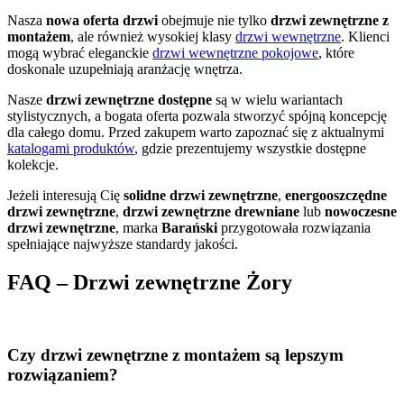
Nasza
nowa oferta drzwi
obejmuje nie tylko
drzwi zewnętrzne z
montażem
, ale również wysokiej klasy
drzwi wewnętrzne
. Klienci
mogą wybrać eleganckie
drzwi wewnętrzne pokojowe
, które
doskonale uzupełniają aranżację wnętrza.
Nasze
drzwi zewnętrzne dostępne
są w wielu wariantach
stylistycznych, a bogata oferta pozwala stworzyć spójną koncepcję
dla całego domu. Przed zakupem warto zapoznać się z aktualnymi
katalogami produktów
, gdzie prezentujemy wszystkie dostępne
kolekcje.
Jeżeli interesują Cię
solidne drzwi zewnętrzne
,
energooszczędne
drzwi zewnętrzne
,
drzwi zewnętrzne drewniane
lub
nowoczesne
drzwi zewnętrzne
, marka
Barański
przygotowała rozwiązania
spełniające najwyższe standardy jakości.
FAQ – Drzwi zewnętrzne Żory
Czy drzwi zewnętrzne z montażem są lepszym
rozwiązaniem?