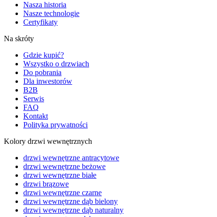
Nasza historia
Nasze technologie
Certyfikaty
Na skróty
Gdzie kupić?
Wszystko o drzwiach
Do pobrania
Dla inwestorów
B2B
Serwis
FAQ
Kontakt
Polityka prywatności
Kolory drzwi wewnętrznych
drzwi wewnętrzne antracytowe
drzwi wewnętrzne beżowe
drzwi wewnętrzne białe
drzwi brązowe
drzwi wewnętrzne czarne
drzwi wewnętrzne dąb bielony
drzwi wewnętrzne dąb naturalny