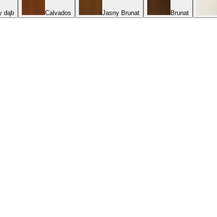
y dąb
Calvados
Jasny Brunat
Brunat