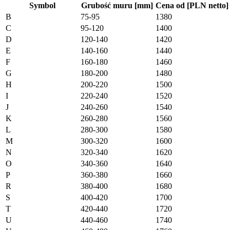
Symbol
Grubość muru [mm]
Cena od [PLN netto]
B
75-95
1380
C
95-120
1400
D
120-140
1420
E
140-160
1440
F
160-180
1460
G
180-200
1480
H
200-220
1500
I
220-240
1520
J
240-260
1540
K
260-280
1560
L
280-300
1580
M
300-320
1600
N
320-340
1620
O
340-360
1640
P
360-380
1660
R
380-400
1680
S
400-420
1700
T
420-440
1720
U
440-460
1740