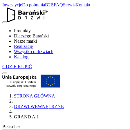
Inwestycje
Do pobrania
B2B
FAQ
Serwis
Kontakt
Produkty
Dlaczego Barański
Nasze marki
Realizacje
Wszystko o drzwiach
Katalogi
GDZIE KUPIĆ
STRONA GŁÓWNA
DRZWI WEWNĘTRZNE
GRAND A.1
Bestseller