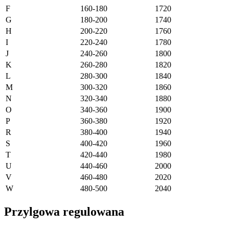
F
160-180
1720
G
180-200
1740
H
200-220
1760
I
220-240
1780
J
240-260
1800
K
260-280
1820
L
280-300
1840
M
300-320
1860
N
320-340
1880
O
340-360
1900
P
360-380
1920
R
380-400
1940
S
400-420
1960
T
420-440
1980
U
440-460
2000
V
460-480
2020
W
480-500
2040
Przylgowa regulowana