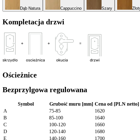
Dąb Natura
Cappuccino
Szary
Złot
Kompletacja drzwi
Ościeżnice
Bezprzylgowa regulowana
Symbol
Grubość muru [mm]
Cena od [PLN netto]
A
75-85
1620
B
85-100
1640
C
100-120
1660
D
120-140
1680
E
140-160
1700