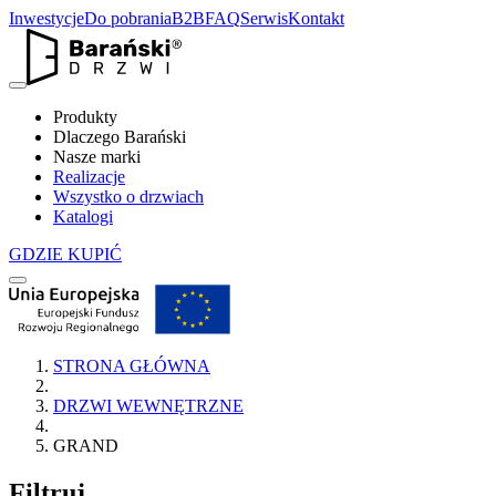
Inwestycje
Do pobrania
B2B
FAQ
Serwis
Kontakt
Produkty
Dlaczego Barański
Nasze marki
Realizacje
Wszystko o drzwiach
Katalogi
GDZIE KUPIĆ
STRONA GŁÓWNA
DRZWI WEWNĘTRZNE
GRAND
Filtruj