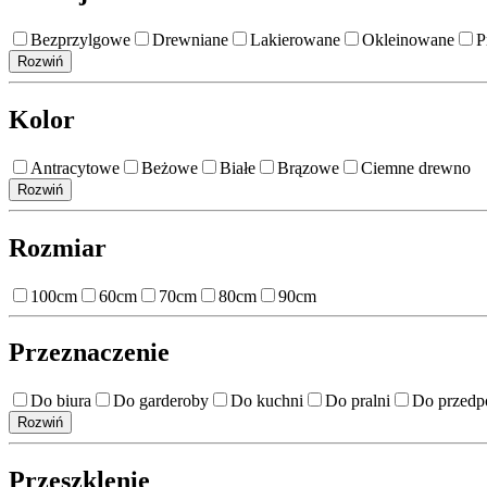
Bezprzylgowe
Drewniane
Lakierowane
Okleinowane
P
Rozwiń
Kolor
Antracytowe
Beżowe
Białe
Brązowe
Ciemne drewno
Rozwiń
Rozmiar
100cm
60cm
70cm
80cm
90cm
Przeznaczenie
Do biura
Do garderoby
Do kuchni
Do pralni
Do przedp
Rozwiń
Przeszklenie