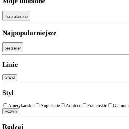
Moje ulubione
moje ulubione
Najpopularniejsze
bestseller
Linie
Grand
Styl
Amerykańskie
Angielskie
Art deco
Francuskie
Glamour
Rozwiń
Rodzaj