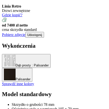
Linia Retro
Drzwi zewnętrzne
Gdzie kupić?
od 7400 zł netto
cena skrzydła standard
Pobierz zdjęcie
Udostępnij
Wykończenia
Dąb prosty
: Palisander
Palisander
Sprawdź inne kolory
Model standardowy
Skrzydło o grubości 78 mm
Ościeżnica stała o wymiarach 105 x 70 mm