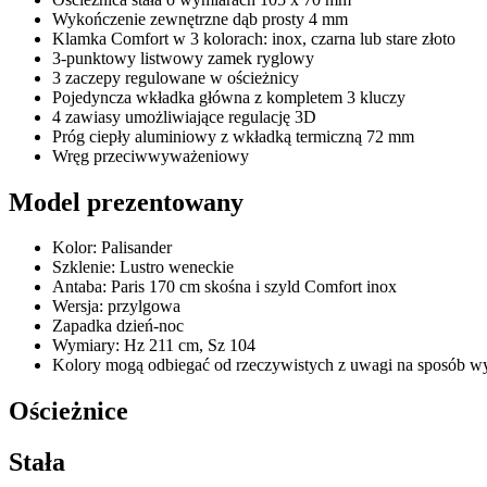
Wykończenie zewnętrzne dąb prosty 4 mm
Klamka Comfort w 3 kolorach: inox, czarna lub stare złoto
3-punktowy listwowy zamek ryglowy
3 zaczepy regulowane w ościeżnicy
Pojedyncza wkładka główna z kompletem 3 kluczy
4 zawiasy umożliwiające regulację 3D
Próg ciepły aluminiowy z wkładką termiczną 72 mm
Wręg przeciwwyważeniowy
Model prezentowany
Kolor: Palisander
Szklenie: Lustro weneckie
Antaba: Paris 170 cm skośna i szyld Comfort inox
Wersja: przylgowa
Zapadka dzień-noc
Wymiary: Hz 211 cm, Sz 104
Kolory mogą odbiegać od rzeczywistych z uwagi na sposób wyk
Ościeżnice
Stała