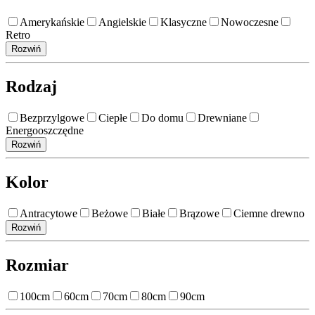
Amerykańskie
Angielskie
Klasyczne
Nowoczesne
Retro
Rozwiń
Rodzaj
Bezprzylgowe
Ciepłe
Do domu
Drewniane
Energooszczędne
Rozwiń
Kolor
Antracytowe
Beżowe
Białe
Brązowe
Ciemne drewno
Rozwiń
Rozmiar
100cm
60cm
70cm
80cm
90cm