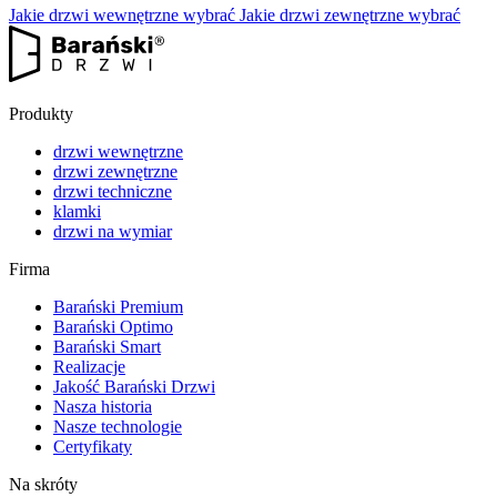
Jakie drzwi wewnętrzne wybrać
Jakie drzwi zewnętrzne wybrać
Produkty
drzwi wewnętrzne
drzwi zewnętrzne
drzwi techniczne
klamki
drzwi na wymiar
Firma
Barański Premium
Barański Optimo
Barański Smart
Realizacje
Jakość Barański Drzwi
Nasza historia
Nasze technologie
Certyfikaty
Na skróty