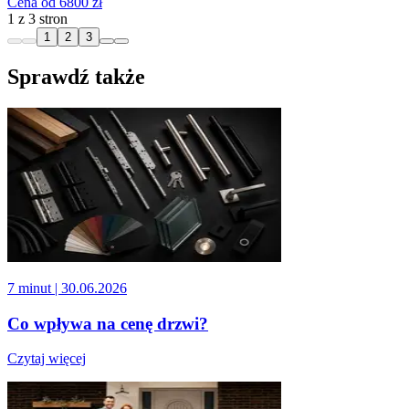
Cena od 6800 zł
1 z 3 stron
1
2
3
Sprawdź także
7 minut
| 30.06.2026
Co wpływa na cenę drzwi?
Czytaj więcej