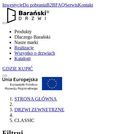
Inwestycje
Do pobrania
B2B
FAQ
Serwis
Kontakt
Produkty
Dlaczego Barański
Nasze marki
Realizacje
Wszystko o drzwiach
Katalogi
GDZIE KUPIĆ
STRONA GŁÓWNA
DRZWI ZEWNĘTRZNE
CLASSIC
Filtruj