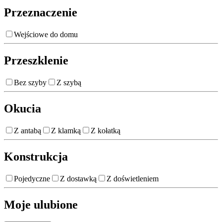
Przeznaczenie
Wejściowe do domu
Przeszklenie
Bez szyby
Z szybą
Okucia
Z antabą
Z klamką
Z kołatką
Konstrukcja
Pojedyczne
Z dostawką
Z doświetleniem
Moje ulubione