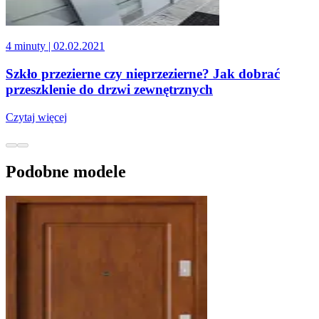
4 minuty
| 02.02.2021
Szkło przezierne czy nieprzezierne? Jak dobrać
przeszklenie do drzwi zewnętrznych
Czytaj więcej
Podobne modele