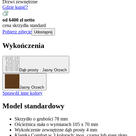
Drzwi zewnętrzne
Gdzie kupić?
od 6400 zł netto
cena skrzydła standard
Pobierz zdjęcie
Udostępnij
Wykończenia
Dąb prosty
: Jasny Orzech
Jasny Orzech
Sprawdź inne kolory
Model standardowy
Skrzydło o grubości 78 mm
Ościeżnica stała o wymiarach 105 x 70 mm
Wykończenie zewnętrzne dąb prosty 4 mm
Klamka Comfort w 3 kolorach: inox, czarna lub stare złoto