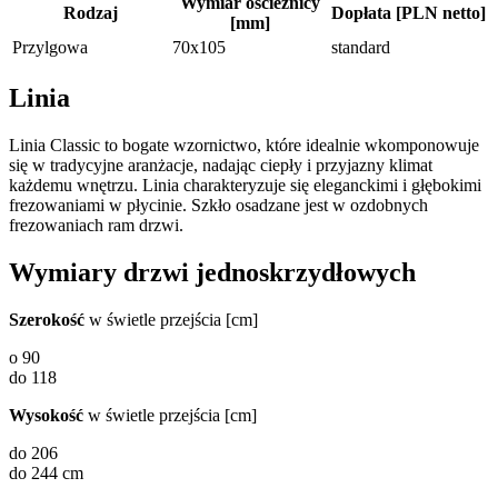
Wymiar ościeżnicy
Rodzaj
Dopłata [PLN netto]
[mm]
Przylgowa
70x105
standard
Linia
Linia Classic to bogate wzornictwo, które idealnie wkomponowuje
się w tradycyjne aranżacje, nadając ciepły i przyjazny klimat
każdemu wnętrzu. Linia charakteryzuje się eleganckimi i głębokimi
frezowaniami w płycinie. Szkło osadzane jest w ozdobnych
frezowaniach ram drzwi.
Wymiary drzwi jednoskrzydłowych
Szerokość
w świetle przejścia [cm]
o 90
do 118
Wysokość
w świetle przejścia [cm]
do 206
do 244 cm