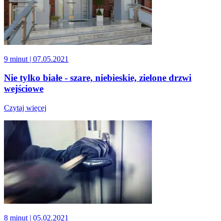
9 minut
| 07.05.2021
Nie tylko białe - szare, niebieskie, zielone drzwi
wejściowe
Czytaj więcej
8 minut
| 05.02.2021