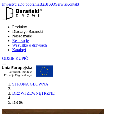
Inwestycje
Do pobrania
B2B
FAQ
Serwis
Kontakt
Produkty
Dlaczego Barański
Nasze marki
Realizacje
Wszystko o drzwiach
Katalogi
GDZIE KUPIĆ
STRONA GŁÓWNA
DRZWI ZEWNĘTRZNE
DB 86