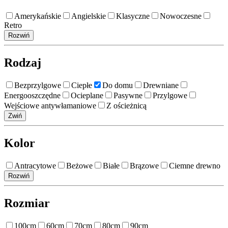
Amerykańskie
Angielskie
Klasyczne
Nowoczesne
Retro
Rozwiń
Rodzaj
Bezprzylgowe
Ciepłe
Do domu
Drewniane
Energooszczędne
Ocieplane
Pasywne
Przylgowe
Wejściowe antywłamaniowe
Z ościeżnicą
Zwiń
Kolor
Antracytowe
Beżowe
Białe
Brązowe
Ciemne drewno
Rozwiń
Rozmiar
100cm
60cm
70cm
80cm
90cm