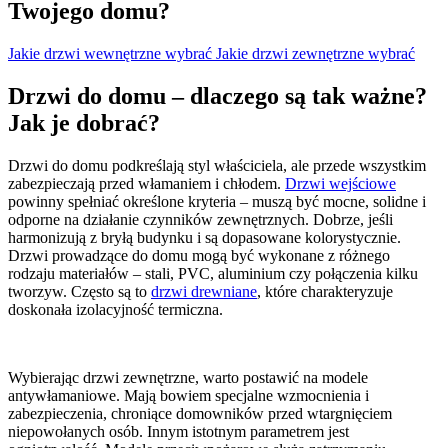
Twojego domu?
Jakie drzwi wewnętrzne wybrać
Jakie drzwi zewnętrzne wybrać
Drzwi do domu – dlaczego są tak ważne?
Jak je dobrać?
Drzwi do domu podkreślają styl właściciela, ale przede wszystkim
zabezpieczają przed włamaniem i chłodem.
Drzwi wejściowe
powinny spełniać określone kryteria – muszą być mocne, solidne i
odporne na działanie czynników zewnętrznych. Dobrze, jeśli
harmonizują z bryłą budynku i są dopasowane kolorystycznie.
Drzwi prowadzące do domu mogą być wykonane z różnego
rodzaju materiałów – stali, PVC, aluminium czy połączenia kilku
tworzyw. Często są to
drzwi drewniane
, które charakteryzuje
doskonała izolacyjność termiczna.
Wybierając drzwi zewnętrzne, warto postawić na modele
antywłamaniowe. Mają bowiem specjalne wzmocnienia i
zabezpieczenia, chroniące domowników przed wtargnięciem
niepowołanych osób. Innym istotnym parametrem jest