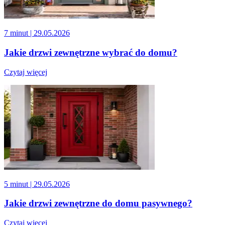
7 minut
| 29.05.2026
Jakie drzwi zewnętrzne wybrać do domu?
Czytaj więcej
5 minut
| 29.05.2026
Jakie drzwi zewnętrzne do domu pasywnego?
Czytaj więcej