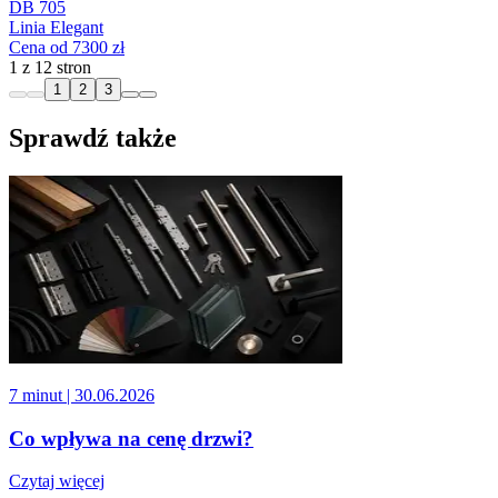
DB 705
Linia Elegant
Cena od 7300 zł
1 z 12 stron
1
2
3
Sprawdź także
7 minut
| 30.06.2026
Co wpływa na cenę drzwi?
Czytaj więcej