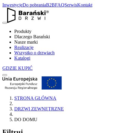
Inwestycje
Do pobrania
B2B
FAQ
Serwis
Kontakt
Produkty
Dlaczego Barański
Nasze marki
Realizacje
Wszystko o drzwiach
Katalogi
GDZIE KUPIĆ
STRONA GŁÓWNA
DRZWI ZEWNĘTRZNE
DO DOMU
Filtruj